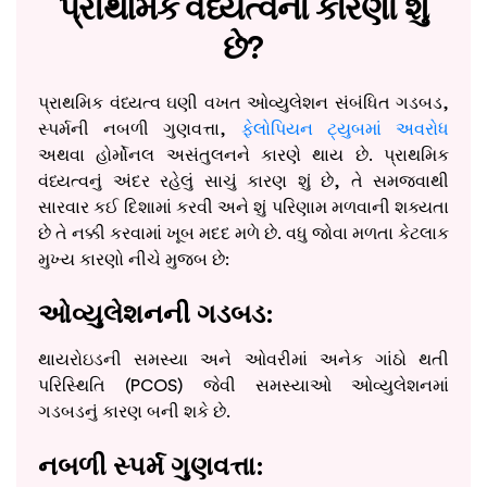
પ્રાથમિક વંધ્યત્વના કારણો શું
છે?
પ્રાથમિક વંધ્યત્વ ઘણી વખત ઓવ્યુલેશન સંબંધિત ગડબડ,
સ્પર્મની નબળી ગુણવત્તા,
ફેલોપિયન ટ્યુબમાં અવરોધ
અથવા હોર્મોનલ અસંતુલનને કારણે થાય છે. પ્રાથમિક
વંધ્યત્વનું અંદર રહેલું સાચું કારણ શું છે, તે સમજવાથી
સારવાર કઈ દિશામાં કરવી અને શું પરિણામ મળવાની શક્યતા
છે તે નક્કી કરવામાં ખૂબ મદદ મળે છે. વધુ જોવા મળતા કેટલાક
મુખ્ય કારણો નીચે મુજબ છે:
ઓવ્યુલેશનની ગડબડ:
થાયરોઇડની સમસ્યા અને ઓવરીમાં અનેક ગાંઠો થતી
પરિસ્થિતિ (PCOS) જેવી સમસ્યાઓ ઓવ્યુલેશનમાં
ગડબડનું કારણ બની શકે છે.
નબળી સ્પર્મ ગુણવત્તા: