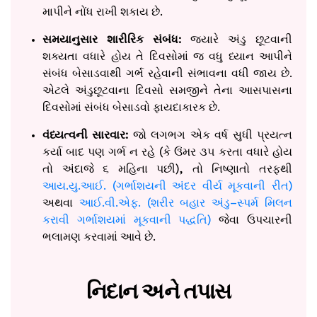
માપીને નોંધ રાખી શકાય છે.
સમયાનુસાર શારીરિક સંબંધ:
જ્યારે અંડુ છૂટવાની
શક્યતા વધારે હોય તે દિવસોમાં જ વધુ ધ્યાન આપીને
સંબંધ બેસાડવાથી ગર્ભ રહેવાની સંભાવના વધી જાય છે.
એટલે અંડુછૂટવાના દિવસો સમજીને તેના આસપાસના
દિવસોમાં સંબંધ બેસાડવો ફાયદાકારક છે.
વંધ્યત્વની સારવાર:
જો લગભગ એક વર્ષ સુધી પ્રયત્ન
કર્યા બાદ પણ ગર્ભ ન રહે (કે ઉંમર ૩૫ કરતા વધારે હોય
તો અંદાજે ૬ મહિના પછી), તો નિષ્ણાતો તરફથી
આય.યુ.આઈ. (ગર્ભાશયની અંદર વીર્ય મૂકવાની રીત)
અથવા
આઈ.વી.એફ. (શરીર બહાર અંડુ–સ્પર્મ મિલન
કરાવી ગર્ભાશયમાં મૂકવાની પદ્ધતિ)
જેવા ઉપચારની
ભલામણ કરવામાં આવે છે.
નિદાન અને તપાસ