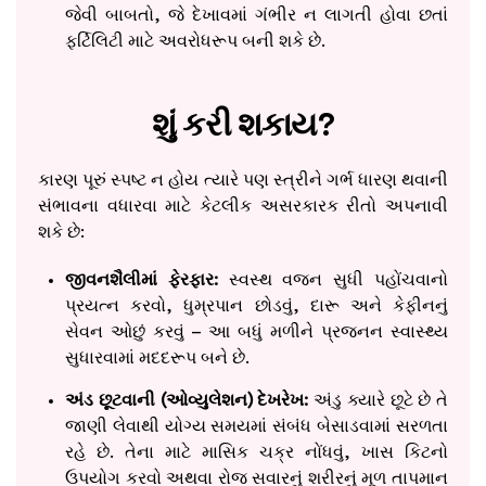
જેવી બાબતો, જે દેખાવમાં ગંભીર ન લાગતી હોવા છતાં
ફર્ટિલિટી માટે અવરોધરૂપ બની શકે છે.
શું કરી શકાય?
કારણ પૂરું સ્પષ્ટ ન હોય ત્યારે પણ સ્ત્રીને ગર્ભ ધારણ થવાની
સંભાવના વધારવા માટે કેટલીક અસરકારક રીતો અપનાવી
શકે છે:
જીવનશૈલીમાં ફેરફાર:
સ્વસ્થ વજન સુધી પહોંચવાનો
પ્રયત્ન કરવો, ધુમ્રપાન છોડવું, દારૂ અને કેફીનનું
સેવન ઓછું કરવું – આ બધું મળીને પ્રજનન સ્વાસ્થ્ય
સુધારવામાં મદદરૂપ બને છે.
અંડ છૂટવાની (ઓવ્યુલેશન) દેખરેખ:
અંડુ ક્યારે છૂટે છે તે
જાણી લેવાથી યોગ્ય સમયમાં સંબંધ બેસાડવામાં સરળતા
રહે છે. તેના માટે માસિક ચક્ર નોંધવું, ખાસ કિટનો
ઉપયોગ કરવો અથવા રોજ સવારનું શરીરનું મૂળ તાપમાન