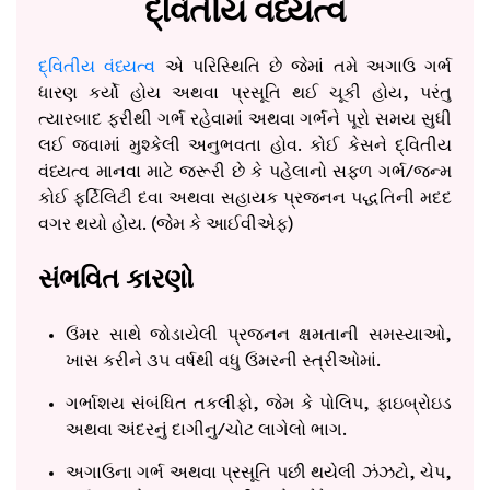
દ્વિતીય વંધ્યત્વ
દ્વિતીય વંધ્યત્વ
એ પરિસ્થિતિ છે જેમાં તમે અગાઉ ગર્ભ
ધારણ કર્યો હોય અથવા પ્રસૂતિ થઈ ચૂકી હોય, પરંતુ
ત્યારબાદ ફરીથી ગર્ભ રહેવામાં અથવા ગર્ભને પૂરો સમય સુધી
લઈ જવામાં મુશ્કેલી અનુભવતા હોવ. કોઈ કેસને દ્વિતીય
વંધ્યત્વ માનવા માટે જરૂરી છે કે પહેલાનો સફળ ગર્ભ/જન્મ
કોઈ ફર્ટિલિટી દવા અથવા સહાયક પ્રજનન પદ્ધતિની મદદ
વગર થયો હોય. (જેમ કે આઈવીએફ)
સંભવિત કારણો
ઉંમર સાથે જોડાયેલી પ્રજનન ક્ષમતાની સમસ્યાઓ,
ખાસ કરીને ૩૫ વર્ષથી વધુ ઉંમરની સ્ત્રીઓમાં.
ગર્ભાશય સંબંધિત તકલીફો, જેમ કે પોલિપ, ફાઇબ્રોઇડ
અથવા અંદરનું દાગીનુ/ચોટ લાગેલો ભાગ.
અગાઉના ગર્ભ અથવા પ્રસૂતિ પછી થયેલી ઝંઝટો, ચેપ,