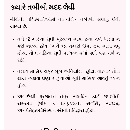
ક્યારે તબીબી મદદ લેવી
નીચેની પરિસ્થિતિઓમાં તાત્કાલિક તબીબી સલાહ લેવી
યોગ્ય છે:
તમે 12 મહિના સુધી પ્રયત્ન કરવા છતાં ગર્ભ ધારણ ન
કરી શક્યા હોવ (અને જો તમારી ઉંમર ૩૫ કરતાં વધુ
હોય, તો ૬ મહિના સુધી પ્રયત્ન કર્યા પછી પણ ગર્ભ ન
રહે).
તમારા માસિક ચક્ર ખુબ અનિયમિત હોય, વારંવાર મોડાં
થાય અથવા ઘણા મહિનાઓ સુધી માસિક આવતું જ ન
હોય.
અગાઉથી પ્રજનન તંત્ર સંબંધિત કોઈ જાણીતી
સમસ્યા (જેમ કે ઇન્ફેક્શન, સર્જરી, PCOS,
એન્ડોમેટ્રાયોસિસ વગેરે)નો ઇતિહાસ હોય.