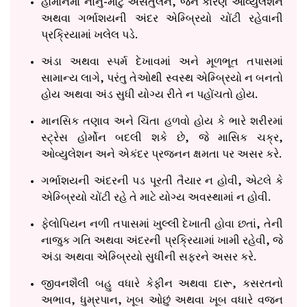
હોર્મોનમાં નાનું-મોટું અસંતુલન, જેને કારણે ઓવ્યુલેશન
અથવા ગર્ભાશયની અંદર એમ્બ્રિયો ચોંટી રહેવાની
પ્રક્રિયામાં ખલેલ પડે.
અંડા અથવા સ્પર્મ દેખાવમાં અને મૂળભૂત તપાસમાં
સામાન્ય લાગે, પરંતુ તેઓથી સ્વસ્થ એમ્બ્રિયો ન બનતો
હોય અથવા અંડ સુધી યોગ્ય રીતે ન પહોંચતો હોય.
માનસિક તણાવ અને ચિંતા હળવો હોય કે ભારે શરીરમાં
સ્ટ્રેસ હોર્મોન બદલી શકે છે, જે માસિક ચક્ર,
ઓવ્યુલેશન અને એકંદર પ્રજનન ક્ષમતા પર અસર કરે.
ગર્ભાશયની અંદરની પડ પૂરતી તૈયાર ન હોવી, એટલે કે
એમ્બ્રિયો ચોંટી રહે તે માટે યોગ્ય અવસ્થામાં ન હોવી.
ફેલોપિયન નળી તપાસમાં ખુલ્લી દેખાતી હોવા છતાં, તેની
નાજુક ગતિ અથવા અંદરની પ્રક્રિયામાં ખામી રહેવી, જે
અંડા અથવા એમ્બ્રિયો સુધીની સફરને અસર કરે.
જીવનશૈલી બહુ વધારે કેફીન અથવા દારૂ, કસરતનો
અભાવ, ધુમ્રપાન, ખૂબ ઓછું અથવા ખૂબ વધારે વજન