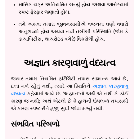
માસિક ચક્ર અનિયમિત બન્યું હોય અથવા આરોગ્યમાં
સ્પષ્ટ ફેરફાર જણાતો હોય.
તમે અથવા તમારા જીવનસાથીએ વજનમાં ઘણો વધારો
અનુભવ્યો હોય અથવા નવી તબીબી પરિસ્થિતિ (જેમ કે
ડાયાબિટીસ, થાયરોઇડ વગેરે) વિકસેલી હોય.
અજ્ઞાત કારણવાળું વંધ્યત્વ
જ્યારે તમામ નિયમિત ફર્ટિલિટી તપાસ સામાન્ય આવે છે,
છતાં ગર્ભ રહેતું નથી, ત્યારે આ સ્થિતિને
અજ્ઞાત કારણવાળું
વંધ્યત્વ
કહેવામાં આવે છે. ‘અજ્ઞાત’નો અર્થ એ નથી કે કોઈ
કારણ જ નથી; અર્થ એટલો છે કે હાલની ઉપલબ્ધ તપાસથી
એ કારણ સ્પષ્ટ રીતે હજી સુધી જોવા મળ્યું નથી.
સંભવિત પરિબળો