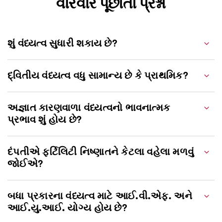
વારંવાર પૂછાતા પ્રશ્નો
શું વંધ્યત્વ સુધારી શકાય છે?
દ્વિતીય વંધ્યત્વ વધુ સામાન્ય છે કે પ્રાથમિક?
અજ્ઞાત કારણવાળા વંધ્યત્વનો ભાવનાત્મક
પ્રભાવ શું હોય છે?
દંપતીએ ફર્ટિલિટી નિષ્ણાતને કેટલા વહેલા મળવું
જોઈએ?
બધા પ્રકારના વંધ્યત્વ માટે આઈ.વી.એફ. અને
આઈ.યુ.આઈ. યોગ્ય હોય છે?