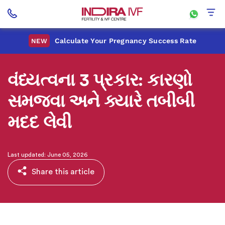
Calculate Your Pregnancy Success Rate
NEW
વંધ્યત્વના 3 પ્રકાર: કારણો
સમજવા અને ક્યારે તબીબી
મદદ લેવી
Last updated: June 05, 2026
Share this article