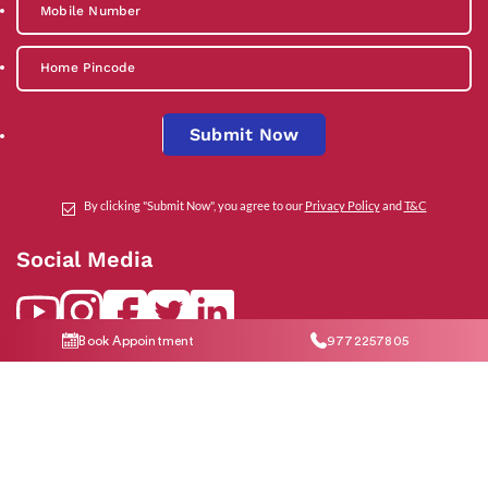
Submit Now
By clicking "Submit Now", you agree to our
Privacy Policy
and
T&C
Social Media
Book Appointment
9772257805
Contact Us
help@indiraivf.in
9772257805