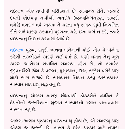
વંધ્યત્વ એક તબીબી પરિસ્થિતિ છે. સામાન્ય રીતે, જ્યારે
દંપતી કોઈપણ તબીબી અવરોધ (જન્મનિયંત્રણ, સર્જરી
વગેરે) વગર ૧ વર્ષ અથવા તે કરતાં વધુ સમય સુધી નિયમિત
રીતે ગર્ભ ધારણ કરવાનો પ્રયત્ન કરે, છતાં ગર્ભ ન ઠરે, ત્યારે
વંધ્યત્વનું નિદાન કરવામાં આવે છે.
વંધ્યત્વ
પુરુષ, સ્ત્રી અથવા બંનેમાંથી કોઈ એક કે બંનેમાં
રહેલી તકલીફને કારણે થઈ શકે છે. ઘણી વખત તેનું મૂળ
કારણ આરોગ્ય સંબંધિત સમસ્યા હોય છે, તો ક્યારેક
જીવનશૈલી જેમ કે વજન, ધુમ્રપાન, દારુ, સ્ટ્રેસ વગેરે પણ
મોટો ભાગ ભજવે છે. સમયસર નિદાન કરવું અસરકારક
સારવાર માટે ઘણું મહત્વનું છે.
વંધ્યત્વનું ચોક્કસ કારણ શોધવાથી ડોક્ટરોને વ્યક્તિ કે
દંપતીની જરૂરિયાત મુજબ સારવારનો પ્લાન બનાવવામાં
સરળતા રહે છે.
અલગ-અલગ પ્રકારનું વંધ્યત્વ શું હોય છે, એ સમજવું પણ
એટલુ જ જરૂરી છે, કારણ કે દરેક પ્રકાર માટે તપાસ