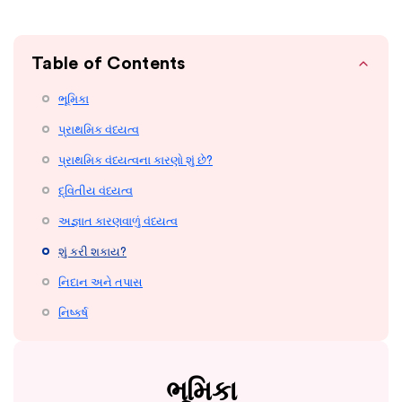
Table of Contents
ભૂમિકા
પ્રાથમિક વંધ્યત્વ
પ્રાથમિક વંધ્યત્વના કારણો શું છે?
દ્વિતીય વંધ્યત્વ
અજ્ઞાત કારણવાળું વંધ્યત્વ
શું કરી શકાય?
નિદાન અને તપાસ
નિષ્કર્ષ
ભૂમિકા