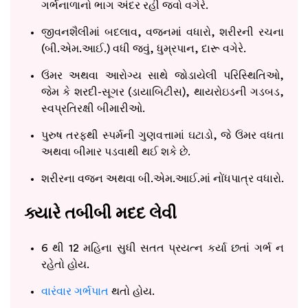
ગર્ભનાળાનો ભાગ અંદર રહી જવો વગેરે.
જીવનશૈલીમાં બદલાવ, વજનમાં વધારો, શરીરની રચના
(બી.એમ.આઈ.) વધી જવું, ધુમ્રપાન, દારૂ વગેરે.
ઉંમર અથવા આરોગ્ય સાથે જોડાયેલી પરિસ્થિતિઓ,
જેમ કે શરદી-સૂગર (ડાયાબિટીસ), થાયરોઇડની ગડબડ,
સ્વપ્રતિરક્ષી બીમારીઓ.
પુરુષ તરફથી સ્પર્મની ગુણવત્તામાં ઘટાડો, જે ઉંમર વધતા
અથવા બીમાર પડવાથી થઈ શકે છે.
શરીરના વજન અથવા બી.એમ.આઈ.માં નોંધપાત્ર વધારો.
ક્યારે તબીબી મદદ લેવી
6 થી 12 મહિના સુધી સતત પ્રયત્ન કર્યા છતાં ગર્ભ ન
રહેતો હોય.
વારંવાર ગર્ભપાત
થતો હોય.