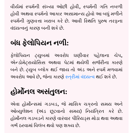
વીર્યમાં સ્પર્મની સંખ્યા ઓછી હોવી, સ્પર્મની ગતિ નબળી
હોવી અથવા સ્પર્મનો આકાર અસામાન્ય હોવો આ બધું મળીને
સ્પર્મની ગુણવત્તા ખરાબ કરે છે. આવી સ્થિતિ પુરુષ તરફના
વંધ્યત્વનું કારણ બની શકે છે.
બંધ ફેલોપિયન નળી:
ફેલોપિયન ટ્યુબમાં અવરોધ ઘણીવાર પહેલાના ચેપ,
એન્ડોમેટ્રાયોસિસ અથવા પેટમાં થયેલી સર્જરીના કારણે
બને છે. ટ્યુબ બ્લોક થઈ જાય તો અંડ અને સ્પર્મ મળવામાં
અવરોધ આવે છે, જેના કારણે
સ્ત્રીમાં વંધ્યત્વ
થઈ શકે છે.
હોર્મોનલ અસંતુલન:
એવા હોર્મોન્સમાં ગડબડ, જે માસિક ચક્રનો સમય અને
ઓવ્યુલેશન (અંડ છૂટવાનો સમય) નિયંત્રિત કરે છે.
હોર્મોનલ ગડબડને કારણે વારંવાર પીરિયડ્સ મોડા થવા અથવા
ગર્ભ ઠરવામાં વિલંબ થવો પણ શક્ય છે.