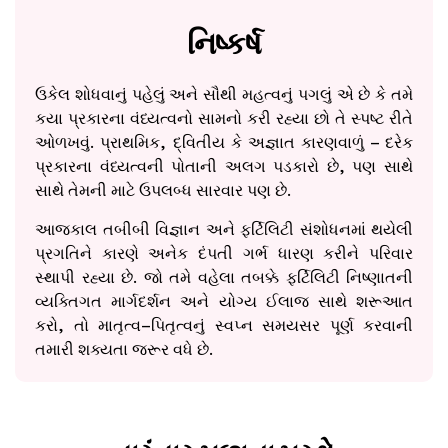
નિષ્કર્ષ
ઉકેલ શોધવાનું પહેલું અને સૌથી મહત્વનું પગલું એ છે કે તમે
કયા પ્રકારના વંધ્યત્વનો સામનો કરી રહ્યા છો તે સ્પષ્ટ રીતે
ઓળખવું. પ્રાથમિક, દ્વિતીય કે અજ્ઞાત કારણવાળું – દરેક
પ્રકારના વંધ્યત્વની પોતાની અલગ પડકારો છે, પણ સાથે
સાથે તેમની માટે ઉપલબ્ધ સારવાર પણ છે.
આજકાલ તબીબી વિજ્ઞાન અને ફર્ટિલિટી સંશોધનમાં થયેલી
પ્રગતિને કારણે અનેક દંપતી ગર્ભ ધારણ કરીને પરિવાર
સ્થાપી રહ્યા છે. જો તમે વહેલા તબક્કે ફર્ટિલિટી નિષ્ણાતની
વ્યક્તિગત માર્ગદર્શન અને યોગ્ય ઈલાજ સાથે શરૂઆત
કરો, તો માતૃત્વ–પિતૃત્વનું સ્વપ્ન સમયસર પૂર્ણ કરવાની
તમારી શક્યતા જરૂર વધે છે.