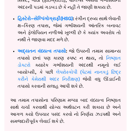
સિસ્ટ, ગાંઠો (ફાઇબ્રોઇડ), પોલિપ્સ અથવા ગર્ભાશયની
અંદરની પડમાં ગડબડ છે કે નહીં તે જાણી શકાય છે.
હિસ્ટેરો–સેલ્પિંગોગ્રાફી(HSG)
:
રંગીન દ્રવ્ય સાથે લેવાતી
ક્ષ–કિરણ તપાસ, જેમાં ગર્ભાશયની આંતરિક બનાવટ
અને ફેલોપિયન નળીઓ ખુલ્લી છે કે ક્યાંક અવરોધ તો
નથી તે જાણવા મદદ મળે છે.
અદ્યતન વંધ્યત્વ તપાસો
:
જો ઉપરની તમામ સામાન્ય
તપાસો છતાં પણ કારણ સ્પષ્ટ ન થાય, તો
નિષ્ણાત
ડોક્ટરો
ક્યારેક ગર્ભાશયની અંદરથી નમૂનો લઈ
બાયોપ્સી, કે પછી
લેપરોસ્કોપી (પેટમાં નાનકડું છિદ્ર
કરીને કેમેરાથી અંદર નિરીક્ષણ)
જેવી વધુ ઊંડાઈની
તપાસો કરવાની સલાહ આપી શકે છે.
આ તમામ તપાસોના પરિણામ મળ્યા બાદ વંધ્યત્વ નિષ્ણાત
સાથે ચર્ચા કરવાથી યોગ્ય અર્થઘટન કરી શકાય છે અને
આગળ કયો ઉપચાર પસંદ કરવો નો નિર્ણય ઝડપથી અને
સમજદારીપૂર્વક લેવાઈ શકે છે.