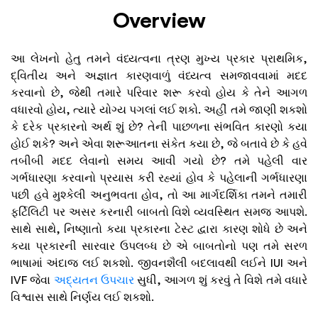
Overview
આ લેખનો હેતુ તમને વંધ્યત્વના ત્રણ મુખ્ય પ્રકાર પ્રાથમિક,
દ્વિતીય અને અજ્ઞાત કારણવાળું વંધ્યત્વ સમજાવવામાં મદદ
કરવાનો છે, જેથી તમારે પરિવાર શરૂ કરવો હોય કે તેને આગળ
વધારવો હોય, ત્યારે યોગ્ય પગલાં લઈ શકો. અહીં તમે જાણી શકશો
કે દરેક પ્રકારનો અર્થ શું છે? તેની પાછળના સંભવિત કારણો કયા
હોઈ શકે? અને એવા શરૂઆતના સંકેત કયા છે, જે બતાવે છે કે હવે
તબીબી મદદ લેવાનો સમય આવી ગયો છે? તમે પહેલી વાર
ગર્ભધારણા કરવાનો પ્રયાસ કરી રહ્યાં હોવ કે પહેલાની ગર્ભધારણા
પછી હવે મુશ્કેલી અનુભવતા હોવ, તો આ માર્ગદર્શિકા તમને તમારી
ફર્ટિલિટી પર અસર કરનારી બાબતો વિશે વ્યવસ્થિત સમજ આપશે.
સાથે સાથે, નિષ્ણાતો કયા પ્રકારના ટેસ્ટ દ્વારા કારણ શોધે છે અને
કયા પ્રકારની સારવાર ઉપલબ્ધ છે એ બાબતોનો પણ તમે સરળ
ભાષામાં અંદાજ લઈ શકશો. જીવનશૈલી બદલાવથી લઈને IUI અને
IVF જેવા
અદ્યતન ઉપચાર
સુધી, આગળ શું કરવું તે વિશે તમે વધારે
વિશ્વાસ સાથે નિર્ણય લઈ શકશો.