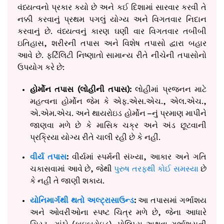
વંધ્યત્વનો પ્રકાર કયો છે અને કઈ દિશામાં સારવાર કરવી તે
નક્કી કરવાનું પ્રથમ પગલું યોગ્ય અને વિગતવાર નિદાન
કરવાનું છે. વંધ્યત્વનું કારણ ઘણી વાર વિગતવાર તબીબી
ઇતિહાસ, શરીરની તપાસ અને વિશેષ તપાસો દ્વારા બહાર
આવે છે. ફર્ટિલિટી નિષ્ણાતો સામાન્ય રીતે નીચેની તપાસોનો
ઉપયોગ કરે છે:
હોર્મોન તપાસ (લોહીની તપાસ):
લોહીમાં પ્રજનન માટે
મહત્વના હોર્મોન જેમ કે એફ.એસ.એચ., એલ.એચ.,
એ.એમ.એચ. અને થાયરોઇડ હોર્મોન –નું પ્રમાણ માપીને
જાણવા મળે છે કે માસિક ચક્ર અને અંડ છૂટવાની
પ્રક્રિયા યોગ્ય રીતે ચાલી રહી છે કે નહીં.
વીર્ય તપાસ
:
વીર્યમાં સ્પર્મની સંખ્યા, આકાર અને ગતિ
ચકાસવામાં આવે છે, જેથી
પુરુષ તરફથી કોઈ સમસ્યા
છે
કે નહીં તે જાણી શકાય.
યોનિમાર્ગથી થતો અલ્ટ્રાસાઉન્ડ
:
આ તપાસમાં ગર્ભાશય
અને ઓવરીઓના સ્પષ્ટ ચિત્ર મળે છે, જેના આધારે