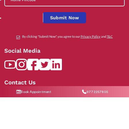
Submit Now
By clicking "Submit Now", you agree to our
Privacy Policy
and
T&C
Social Media
Contact Us
Book Appointment
9772257805
help@indiraivf.in
9772257805