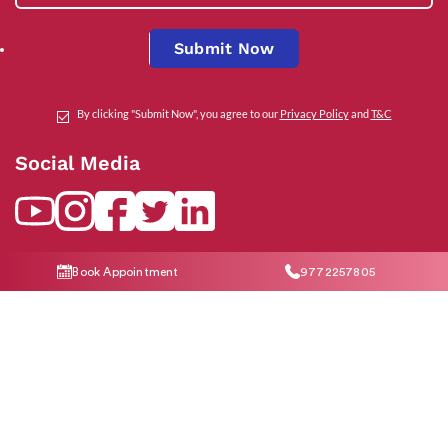
Submit Now
By clicking "Submit Now", you agree to our
Privacy Policy
and
T&C
Social Media
Contact Us
Book Appointment
9772257805
help@indiraivf.in
9772257805