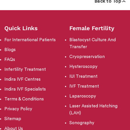
Back to Top
Quick Links
Female Fertility
For International Patients
Blastocyst Culture And
Transfer
Blogs
Cryopreservation
FAQs
Hysteroscopy
Infertility Treatment
IUI Treatment
Indira IVF Centres
IVF Treatment
Indira IVF Specialists
Laparoscopy
Terms & Conditions
Laser Assisted Hatching
Privacy Policy
(LAH)
Sitemap
Sonography
About Us