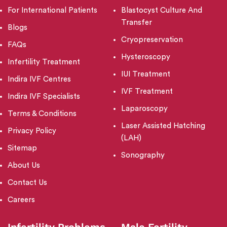
For International Patients
Blastocyst Culture And
Transfer
Blogs
Cryopreservation
FAQs
Hysteroscopy
Infertility Treatment
IUI Treatment
Indira IVF Centres
IVF Treatment
Indira IVF Specialists
Laparoscopy
Terms & Conditions
Laser Assisted Hatching
Privacy Policy
(LAH)
Sitemap
Sonography
About Us
Contact Us
Careers
Infertility Problems
Male Fertility