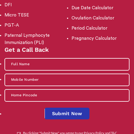
DFI
Due Date Calculator
Micro TESE
Ovulation Calculator
PGT-A
Period Calculator
Paternal Lymphocyte
Pregnancy Calculator
Immunization (PLI)
Get a Call Back
Submit Now
By clicking "Submit Now", you agree to our
Privacy Policy
and
T&C