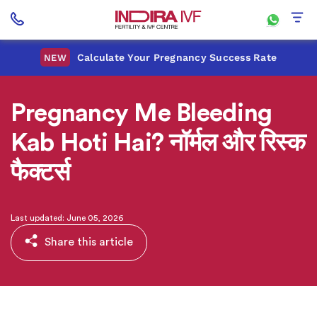
Calculate Your Pregnancy Success Rate
NEW
Pregnancy Me Bleeding
Kab Hoti Hai? नॉर्मल और रिस्क
फैक्टर्स
Last updated: June 05, 2026
Share this article