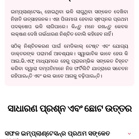
ଇମ୍ପ୍ଲାଣ୍ଟେସନ୍ ହୋଇଥିବା ଭଳି ଲାଗୁଥିବା ସଙ୍କେତ ଦେଖିବା
ନିହାତି ଉତ୍ସାହଜନକ। ଏହା ପିତାମାତା ହେବାର ସ୍ଵପ୍ନର ପ୍ରଥମ
ପଦକ୍ଷେପ ଭଳି ଲାଗିପାରେ। କିନ୍ତୁ ମନେ ରଖନ୍ତୁ କେବଳ
ଲକ୍ଷଣ ଦେଖି ଗର୍ଭଧାରଣ ନିଶ୍ଚିତ ବୋଲି କହିହେବ ନାହିଁ।
ସଠିକ୍ ନିଶ୍ଚିତକରଣ ପାଇଁ ମେଡିକାଲ୍ ଟେଷ୍ଟ ଏବଂ ଯୋଗ୍ୟ
ଡାକ୍ତରଙ୍କ ପରାମର୍ଶ ଆବଶ୍ୟକ। ସ୍ୱାଭାବିକ ଭାବେ ହେଉ କି
ଆଇ.ଭି.ଏଫ୍ ମାଧ୍ୟମରେ ହେରୁ ପ୍ରାରମ୍ଭିକ ସଙ୍କେତ ଚିହ୍ନଟ
କରିବା ଦ୍ୱାରା ଦମ୍ପତିମାନେ ନିଜ ଫର୍ଟିଲିଟି ଯାତ୍ରାରେ ସଚେତନ
ରହିପାରନ୍ତି ଏବଂ ଭଲ ଭାବେ ଆଗକୁ ବଢ଼ିପାରନ୍ତି।
ସାଧାରଣ ପ୍ରଶ୍ନ ଏବଂ ଛୋଟ ଉତ୍ତର
ସଫଳ ଇମ୍ପ୍ଲାଣ୍ଟେସନ୍‌ର ପ୍ରଥମ ସଙ୍କେତ