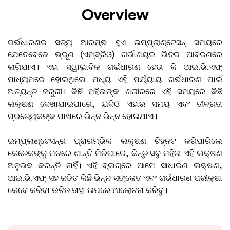
Overview
ଗର୍ଭଧାରଣର ସତ୍ୟ ଆରମ୍ଭ ହୁଏ ଇମ୍ପ୍ଲାଣ୍ଟେସନ୍ ସମୟରେ
ଯେତେବେଳେ ଭ୍ରୂଣ (ଏମ୍ବ୍ରିଓ) ଗର୍ଭାଶୟର ଭିତର ଆବରଣରେ
ଲାଗିଯାଏ। ଏହା ସ୍ୱାଭାବିକ ଗର୍ଭଧାରଣ ହେଉ କି ଆଇ.ଭି.ଏଫ୍
ମାଧ୍ୟମରେ ହୋଇଥିଲେ ମଧ୍ୟ ଏହି ପର୍ଯ୍ୟାୟ ଗର୍ଭଧାରଣ ପାଇଁ
ଅତ୍ୟନ୍ତ ଜରୁରୀ। କିଛି ମହିଳାଙ୍କ ଶରୀରରେ ଏହି ସମୟରେ କିଛି
ଲକ୍ଷଣ ଦେଖାଯାଇପାରେ, ଯଦିଓ ଏହାର ସମୟ ଏବଂ ତୀବ୍ରତା
ପ୍ରତ୍ୟେକଙ୍କ ପାଖରେ ଭିନ୍ନ ଭିନ୍ନ ହୋଇଥାଏ।
ଇମ୍ପ୍ଲାଣ୍ଟେସନ୍‌ର ପ୍ରାରମ୍ଭିକ ଲକ୍ଷଣ ଚିହ୍ନଟ କରିପାରିଲେ
କେତେକଙ୍କୁ ମନରେ ଶାନ୍ତି ମିଳିପାରେ, କିନ୍ତୁ ସବୁ ମହିଳା ଏହି ଲକ୍ଷଣ
ଅନୁଭବ କରନ୍ତି ନାହିଁ। ଏହି ବ୍ଲଗ୍‌ରେ ଆମେ ସାଧାରଣ ଲକ୍ଷଣ,
ଆଇ.ଭି.ଏଫ୍ ସହ ଜଡିତ କିଛି ଭିନ୍ନ ସଙ୍କେତ ଏବଂ ଗର୍ଭଧାରଣ ପରୀକ୍ଷା
କେବେ କରିବା ଉଚିତ ତାହା ଉପରେ ଆଲୋଚନା କରିବୁ।