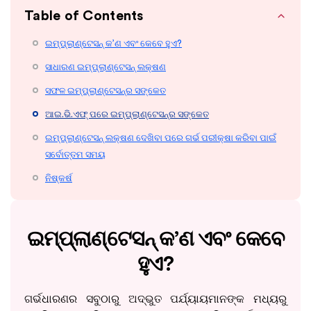
Table of Contents
ଇମ୍ପ୍ଲାଣ୍ଟେସନ୍ କ’ଣ ଏବଂ କେବେ ହୁଏ?
ସାଧାରଣ ଇମ୍ପ୍ଲାଣ୍ଟେସନ୍ ଲକ୍ଷଣ
ସଫଳ ଇମ୍ପ୍ଲାଣ୍ଟେସନ୍‌ର ସଙ୍କେତ
ଆଇ.ଭି.ଏଫ୍ ପରେ ଇମ୍ପ୍ଲାଣ୍ଟେସନ୍‌ର ସଙ୍କେତ
ଇମ୍ପ୍ଲାଣ୍ଟେସନ୍ ଲକ୍ଷଣ ଦେଖିବା ପରେ ଗର୍ଭ ପରୀକ୍ଷା କରିବା ପାଇଁ
ସର୍ବୋତ୍ତମ ସମୟ
ନିଷ୍କର୍ଷ
ଇମ୍ପ୍ଲାଣ୍ଟେସନ୍ କ’ଣ ଏବଂ କେବେ
ହୁଏ?
ଗର୍ଭଧାରଣର ସବୁଠାରୁ ଅଦ୍ଭୁତ ପର୍ଯ୍ୟାୟମାନଙ୍କ ମଧ୍ୟରୁ