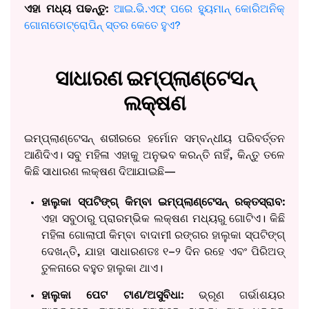
ଏହା ମଧ୍ୟ ପଢନ୍ତୁ:
ଆଇ.ଭି.ଏଫ୍ ପରେ ହ୍ୟୁମାନ୍ କୋରିଅନିକ୍
ଗୋନାଡୋଟ୍ରୋପିନ୍ ସ୍ତର କେତେ ହୁଏ?
ସାଧାରଣ ଇମ୍ପ୍ଲାଣ୍ଟେସନ୍
ଲକ୍ଷଣ
ଇମ୍ପ୍ଲାଣ୍ଟେସନ୍ ଶରୀରରେ ହର୍ମୋନ ସମ୍ବନ୍ଧୀୟ ପରିବର୍ତ୍ତନ
ଆଣିଦିଏ। ସବୁ ମହିଳା ଏହାକୁ ଅନୁଭବ କରନ୍ତି ନାହିଁ, କିନ୍ତୁ ତଳେ
କିଛି ସାଧାରଣ ଲକ୍ଷଣ ଦିଆଯାଇଛି—
ହାଲୁକା ସ୍ପଟିଙ୍ଗ୍ କିମ୍ବା ଇମ୍ପ୍ଲାଣ୍ଟେସନ୍ ରକ୍ତସ୍ରାବ:
ଏହା ସବୁଠାରୁ ପ୍ରାରମ୍ଭିକ ଲକ୍ଷଣ ମଧ୍ୟରୁ ଗୋଟିଏ। କିଛି
ମହିଳା ଗୋଲାପୀ କିମ୍ବା ବାଦାମୀ ରଙ୍ଗର ହାଲୁକା ସ୍ପଟିଙ୍ଗ୍
ଦେଖନ୍ତି, ଯାହା ସାଧାରଣତଃ ୧–୨ ଦିନ ରହେ ଏବଂ ପିରିଅଡ୍
ତୁଳନାରେ ବହୁତ ହାଲୁକା ଥାଏ।
ହାଲୁକା ପେଟ ଟାଣ/ଅସୁବିଧା:
ଭ୍ରୂଣ ଗର୍ଭାଶୟର