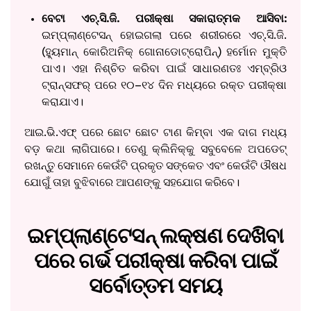
ବେଟା ଏଚ୍.ସି.ଜି. ପରୀକ୍ଷା ସକାରାତ୍ମକ ଆସିବା:
ଇମ୍ପ୍ଲାଣ୍ଟେସନ୍ ହୋଇଗଲା ପରେ ଶରୀରରେ ଏଚ୍.ସି.ଜି.
(ହ୍ୟୁମାନ୍ କୋରିଅନିକ୍ ଗୋନାଡୋଟ୍ରୋପିନ୍) ହର୍ମୋନ ମୁକ୍ତି
ପାଏ। ଏହା ନିଶ୍ଚିତ କରିବା ପାଇଁ ସାଧାରଣତଃ ଏମ୍ବ୍ରିଓ
ଟ୍ରାନ୍ସଫର୍ ପରେ ୧୦–୧୪ ଦିନ ମଧ୍ୟରେ ରକ୍ତ ପରୀକ୍ଷା
କରାଯାଏ।
ଆଇ.ଭି.ଏଫ୍ ପରେ ଛୋଟ ଛୋଟ ଟାଣ କିମ୍ବା ଏକ ଦାଗ ମଧ୍ୟ
ବଡ଼ କଥା ଲାଗିପାରେ। ତେଣୁ କ୍ଲିନିକ୍‌କୁ ସବୁବେଳେ ଅପଡେଟ୍
ରଖନ୍ତୁ ସେମାନେ କେଉଁଟି ପ୍ରକୃତ ସଙ୍କେତ ଏବଂ କେଉଁଟି ଔଷଧ
ଯୋଗୁଁ ତାହା ବୁଝିବାରେ ଆପଣଙ୍କୁ ସହଯୋଗ କରିବେ।
ଇମ୍ପ୍ଲାଣ୍ଟେସନ୍ ଲକ୍ଷଣ ଦେଖିବା
ପରେ ଗର୍ଭ ପରୀକ୍ଷା କରିବା ପାଇଁ
ସର୍ବୋତ୍ତମ ସମୟ