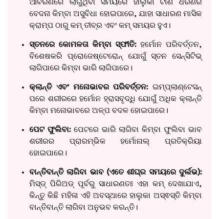
ଆବରଣରେ ଲାଗୁଥିବା ସମୟରେ ହାଲୁକା ଟାଣ ଧରଣର
ବେଦନା କିମ୍ବା ଅସୁବିଧା ହୋଇପାରେ, ଯାହା ସାଧାରଣ ମାସିକ
କ୍ରାମ୍ପ ଠାରୁ କମ୍ ତୀବ୍ର ଏବଂ କମ୍ ସମୟର ହୁଏ।
ସ୍ତନରେ କୋମଳତା କିମ୍ବା ସ୍ଫୀତି:
ହର୍ମୋନ ପରିବର୍ତ୍ତନ,
ବିଶେଷକରି ପ୍ରୋଜେଷ୍ଟେରୋନ୍ ଯୋଗୁଁ ସ୍ତନ ସେନ୍ସିଟିଭ୍
ଲାଗିପାରେ କିମ୍ବା ଭାରି ଲାଗିପାରେ।
କ୍ଲାନ୍ତି ଏବଂ ମନୋଭାବର ପରିବର୍ତ୍ତନ:
ଇମ୍ପ୍ଲାଣ୍ଟେସନ୍
ପରେ ଶରୀରରେ ହର୍ମୋନ ହ୍ରାସବୃଦ୍ଧି ଯୋଗୁଁ ଅଧିକ କ୍ଲାନ୍ତି
କିମ୍ବା ମନୋଭାବରେ ଅଳ୍ପ ବଦଳ ହୋଇପାରେ।
ପେଟ ଫୁଲିବା:
ପେଟରେ ଭାରି ଲାଗିବା କିମ୍ବା ଫୁଲିବା ଭାବ
ଶରୀରର ପ୍ରାରମ୍ଭିକ ହର୍ମୋନାଲ୍ ପ୍ରତିକ୍ରିୟା
ହୋଇପାରେ।
ବାନ୍ତିବାନ୍ତି ଲାଗିବା ଭାବ (ଏତେ ଶୀଘ୍ର ସମୟରେ ଦୁର୍ଲଭ):
ମିସ୍‌ଡ୍ ପିରିଅଡ୍ ପୂର୍ବରୁ ସାଧାରଣତଃ ଏହା କମ୍ ଦେଖାଯାଏ,
କିନ୍ତୁ କିଛି ମହିଳା ଏହି ଅବସ୍ଥାରେ ହାଲୁକା ଅସ୍ଵସ୍ତି କିମ୍ବା
ବାନ୍ତିବାନ୍ତି ଲାଗିବା ଅନୁଭବ କରନ୍ତି।