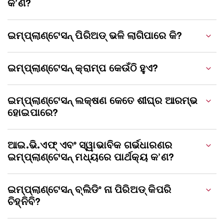
କ’ଣ?
ଇମ୍ପ୍ଲାଣ୍ଟେସନ୍ ପିରିଅଡ୍ ଭଳି ଲାଗିପାରେ କି?
ଇମ୍ପ୍ଲାଣ୍ଟେସନ୍ କ୍ରାମ୍ପ କେଉଁଠି ହୁଏ?
ଇମ୍ପ୍ଲାଣ୍ଟେସନ୍ ଲକ୍ଷଣ କେତେ ଶୀଘ୍ର ଆରମ୍ଭ
ହୋଇପାରେ?
ଆଇ.ଭି.ଏଫ୍ ଏବଂ ସ୍ୱାଭାବିକ ଗର୍ଭଧାରଣର
ଇମ୍ପ୍ଲାଣ୍ଟେସନ୍ ମଧ୍ୟରେ ପାର୍ଥକ୍ୟ କ’ଣ?
ଇମ୍ପ୍ଲାଣ୍ଟେସନ୍ ବ୍ଲିଡିଂ ନା ପିରିଅଡ୍ କିପରି
ଚିହ୍ନିବି?