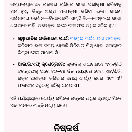
ଇମ୍ପ୍ଲାଣ୍ଟେସନ୍ ଲକ୍ଷଣ ଲାଗିଲେ ସହସା ପରୀକ୍ଷା କରିବାକୁ
ମନ ହୁଏ, କିନ୍ତୁ ଅଳ୍ପ ଅପେକ୍ଷା କରିବା ଭଲ। କାରଣ
ଗର୍ଭଧାରଣ ହର୍ମୋନ—ବିଶେଷକରି ଏଚ୍.ସି.ଜି.—ଟେଷ୍ଟରେ ସହସା
ଧରାପଡ଼େ ନାହିଁ। ଅପେକ୍ଷା କଲେ ଫଳାଫଳ ଅଧିକ ସଠିକ୍ ହୁଏ।
ସ୍ୱାଭାବିକ ଗର୍ଭଧାରଣ ପାଇଁ:
ଘରୋଇ ଗର୍ଭଧାରଣ ପରୀକ୍ଷା
କରିବାର ଭଲ ସମୟ ହେଉଛି ପିରିଅଡ୍ ମିସ୍ ହେବା ସମୟରେ
କିମ୍ବା ସେଇ ପାଖାପାଖି।
ଆଇ.ଭି.ଏଫ୍ କ୍ଷେତ୍ରରେ:
କ୍ଲିନିକ୍ ସାଧାରଣତଃ ଏମ୍ବ୍ରିଓ
ଟ୍ରାନ୍ସଫର୍ ପରେ ୧୦–୧୪ ଦିନ ମଧ୍ୟରେ ବେଟା ଏଚ୍.ସି.ଜି.
ରକ୍ତ ପରୀକ୍ଷା କରିବାର ସମୟ ଧାର୍ଯ୍ୟ କରେ ଏବଂ ଏହି
ଫଳାଫଳ ସବୁଠାରୁ ସଠିକ୍ ଧରାଯାଏ।
ଏହି ପର୍ଯ୍ୟାୟରେ ଧୈର୍ଯ୍ୟ ରଖିଲେ ଉତ୍ତର ଅଧିକ ସ୍ପଷ୍ଟ ମିଳେ
ଏବଂ ମନରେ ଶାନ୍ତି ମଧ୍ୟ ରହେ।
ନିଷ୍କର୍ଷ