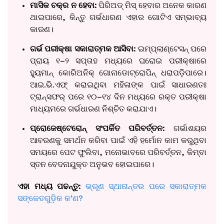
ମାସିକ ଚକ୍ର ନ ହେବା:
ପିରିଅଡ୍ ମିସ୍ ହେବାର ଅନେକ କାରଣ
ଥାଇପାରେ, କିନ୍ତୁ ଗର୍ଭଧାରଣ ଏହାର ଗୋଟିଏ ସମ୍ଭାବ୍ୟ
କାରଣ।
ଗର୍ଭ ପରୀକ୍ଷା ସକାରାତ୍ମକ ଆସିବା:
ଇମ୍ପ୍ଲାଣ୍ଟେସନ୍ ପରେ
ପ୍ରାୟ ୧–୨ ସପ୍ତାହ ମଧ୍ୟରେ ଘରୋଇ ପରୀକ୍ଷାରେ
ହ୍ୟୁମାନ୍ କୋରିଅନିକ୍ ଗୋନାଡୋଟ୍ରୋପିନ୍ ଧରାପଡ଼ିପାରେ।
ଆଇ.ଭି.ଏଫ୍ କରାଇଥିବା ମହିଳାଙ୍କ ପାଇଁ ସାଧାରଣତଃ
ଟ୍ରାନ୍ସଫର୍ ପରେ ୧୦–୧୪ ଦିନ ମଧ୍ୟରେ ରକ୍ତ ପରୀକ୍ଷା
ମାଧ୍ୟମରେ ଗର୍ଭଧାରଣ ନିଶ୍ଚିତ କରାଯାଏ।
ପ୍ରୋଜେଷ୍ଟେରୋନ୍ ସଂପର୍କିତ ପରିବର୍ତ୍ତନ:
ଗର୍ଭାଶୟର
ଆବରଣକୁ ସମର୍ଥନ କରିବା ପାଇଁ ଏହି ହର୍ମୋନ କାମ କରୁଥିବା
ସମୟରେ ପେଟ ଫୁଲିବା, ମନୋଭାବରେ ପରିବର୍ତ୍ତନ, କିମ୍ବା
ସ୍ତନ ବେଦନାଯୁକ୍ତ ଅନୁଭବ ହୋଇପାରେ।
ଏହା ମଧ୍ୟ ପଢନ୍ତୁ:
ଭ୍ରୂଣ ସ୍ଥାନାନ୍ତର ପରେ ସକାରାତ୍ମକ
ସଙ୍କେତଗୁଡ଼ିକ କ’ଣ?