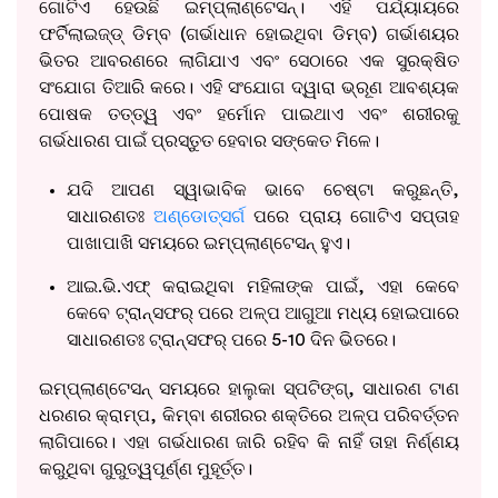
ଗୋଟିଏ ହେଉଛି ଇମ୍ପ୍ଲାଣ୍ଟେସନ୍। ଏହି ପର୍ଯ୍ୟାୟରେ
ଫର୍ଟିଲାଇଜ୍‌ଡ୍ ଡିମ୍ବ (ଗର୍ଭାଧାନ ହୋଇଥିବା ଡିମ୍ବ) ଗର୍ଭାଶୟର
ଭିତର ଆବରଣରେ ଲାଗିଯାଏ ଏବଂ ସେଠାରେ ଏକ ସୁରକ୍ଷିତ
ସଂଯୋଗ ତିଆରି କରେ। ଏହି ସଂଯୋଗ ଦ୍ୱାରା ଭ୍ରୂଣ ଆବଶ୍ୟକ
ପୋଷକ ତତ୍ତ୍ୱ ଏବଂ ହର୍ମୋନ ପାଇଥାଏ ଏବଂ ଶରୀରକୁ
ଗର୍ଭଧାରଣ ପାଇଁ ପ୍ରସ୍ତୁତ ହେବାର ସଙ୍କେତ ମିଳେ।
ଯଦି ଆପଣ ସ୍ୱାଭାବିକ ଭାବେ ଚେଷ୍ଟା କରୁଛନ୍ତି,
ସାଧାରଣତଃ
ଅଣ୍ଡୋତ୍ସର୍ଗ
ପରେ ପ୍ରାୟ ଗୋଟିଏ ସପ୍ତାହ
ପାଖାପାଖି ସମୟରେ ଇମ୍ପ୍ଲାଣ୍ଟେସନ୍ ହୁଏ।
ଆଇ.ଭି.ଏଫ୍ କରାଇଥିବା ମହିଳାଙ୍କ ପାଇଁ, ଏହା କେବେ
କେବେ ଟ୍ରାନ୍ସଫର୍ ପରେ ଅଳ୍ପ ଆଗୁଆ ମଧ୍ୟ ହୋଇପାରେ
ସାଧାରଣତଃ ଟ୍ରାନ୍ସଫର୍ ପରେ 5-10 ଦିନ ଭିତରେ।
ଇମ୍ପ୍ଲାଣ୍ଟେସନ୍ ସମୟରେ ହାଲୁକା ସ୍ପଟିଙ୍ଗ୍, ସାଧାରଣ ଟାଣ
ଧରଣର କ୍ରାମ୍ପ, କିମ୍ବା ଶରୀରର ଶକ୍ତିରେ ଅଳ୍ପ ପରିବର୍ତ୍ତନ
ଲାଗିପାରେ। ଏହା ଗର୍ଭଧାରଣ ଜାରି ରହିବ କି ନାହିଁ ତାହା ନିର୍ଣ୍ଣୟ
କରୁଥିବା ଗୁରୁତ୍ୱପୂର୍ଣ୍ଣ ମୁହୂର୍ତ୍ତ।