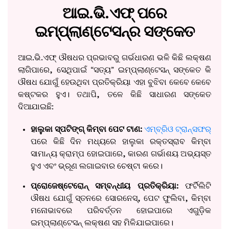
ଆଇ.ଭି.ଏଫ୍ ପରେ
ଇମ୍ପ୍ଲାଣ୍ଟେସନ୍‌ର ସଙ୍କେତ
ଆଇ.ଭି.ଏଫ୍ ଔଷଧର ପ୍ରଭାବରୁ ଗର୍ଭଧାରଣ ଭଳି କିଛି ଲକ୍ଷଣ
ଲାଗିପାରେ, ସେଥିପାଇଁ “ସତ୍ୟ” ଇମ୍ପ୍ଲାଣ୍ଟେସନ୍ ସଙ୍କେତ କି
ଔଷଧ ଯୋଗୁଁ ହେଉଥିବା ପ୍ରତିକ୍ରିୟା ଏହା ବୁଝିବା କେବେ କେବେ
କଷ୍ଟକର ହୁଏ। ତଥାପି, ତଳେ କିଛି ସାଧାରଣ ସଙ୍କେତ
ଦିଆଯାଇଛି:
ହାଲୁକା ସ୍ପଟିଙ୍ଗ୍ କିମ୍ବା ପେଟ ଟାଣ:
ଏମ୍ବ୍ରିଓ ଟ୍ରାନ୍ସଫର୍
ପରେ କିଛି ଦିନ ମଧ୍ୟରେ ହାଲୁକା ରକ୍ତସ୍ରାବ କିମ୍ବା
ସାମାନ୍ୟ କ୍ରାମ୍ପ ହୋଇପାରେ, କାରଣ ଗର୍ଭାଶୟ ଅଭ୍ୟସ୍ତ
ହୁଏ ଏବଂ ଭ୍ରୂଣ ଲଗାଇବାର ଚେଷ୍ଟା କରେ।
ପ୍ରୋଜେଷ୍ଟେରୋନ୍ ସମ୍ବନ୍ଧୀୟ ପ୍ରତିକ୍ରିୟା:
ଫର୍ଟିଲିଟି
ଔଷଧ ଯୋଗୁଁ ସ୍ତନରେ ସୋରନେସ୍, ପେଟ ଫୁଲିବା, କିମ୍ବା
ମନୋଭାବରେ ପରିବର୍ତ୍ତନ ହୋଇପାରେ ଏଗୁଡ଼ିକ
ଇମ୍ପ୍ଲାଣ୍ଟେସନ୍ ଲକ୍ଷଣ ସହ ମିଳିଯାଇପାରେ।