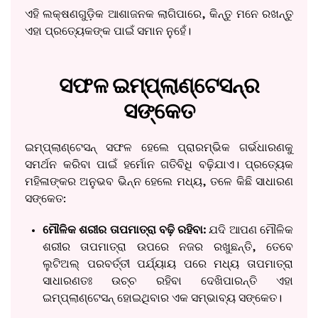
ଏହି ଲକ୍ଷଣଗୁଡ଼ିକ ଆଶାଜନକ ଲାଗିପାରେ, କିନ୍ତୁ ମନେ ରଖନ୍ତୁ
ଏହା ପ୍ରତ୍ୟେକଙ୍କ ପାଇଁ ସମାନ ନୁହେଁ।
ସଫଳ ଇମ୍ପ୍ଲାଣ୍ଟେସନ୍‌ର
ସଙ୍କେତ
ଇମ୍ପ୍ଲାଣ୍ଟେସନ୍ ସଫଳ ହେଲେ ପ୍ରାରମ୍ଭିକ ଗର୍ଭଧାରଣକୁ
ସମର୍ଥନ କରିବା ପାଇଁ ହର୍ମୋନ ଗତିବିଧି ବଢ଼ିଯାଏ। ପ୍ରତ୍ୟେକ
ମହିଳାଙ୍କର ଅନୁଭବ ଭିନ୍ନ ହେଲେ ମଧ୍ୟ, ତଳେ କିଛି ସାଧାରଣ
ସଙ୍କେତ:
ମୌଳିକ ଶରୀର ତାପମାତ୍ରା ବଢ଼ି ରହିବା:
ଯଦି ଆପଣ ମୌଳିକ
ଶରୀର ତାପମାତ୍ରା ଉପରେ ନଜର ରଖୁଛନ୍ତି, ତେବେ
ଲୁଟିଅଲ୍ ପରବର୍ତ୍ତୀ ପର୍ଯ୍ୟାୟ ପରେ ମଧ୍ୟ ତାପମାତ୍ରା
ସାଧାରଣତଃ ଉଚ୍ଚ ରହିବା ଦେଖିପାରନ୍ତି ଏହା
ଇମ୍ପ୍ଲାଣ୍ଟେସନ୍ ହୋଇଥିବାର ଏକ ସମ୍ଭାବ୍ୟ ସଙ୍କେତ।