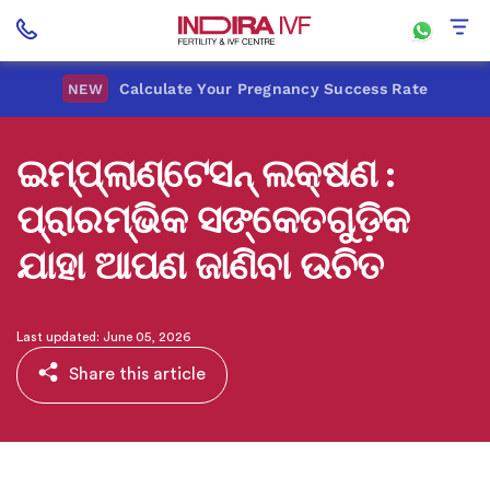
Calculate Your Pregnancy Success Rate
NEW
ଇମ୍ପ୍ଲାଣ୍ଟେସନ୍ ଲକ୍ଷଣ :
ପ୍ରାରମ୍ଭିକ ସଙ୍କେତଗୁଡ଼ିକ
ଯାହା ଆପଣ ଜାଣିବା ଉଚିତ
Last updated: June 05, 2026
Share this article