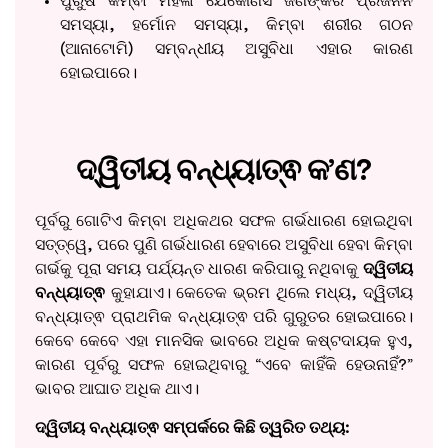
ପୁରୁଷ କିମ୍ବା ମହିଳା ଯେକୌଣସି ଜଣଙ୍କର ପ୍ରଜନନ
ସମସ୍ୟା, ହର୍ମୋନ ସମସ୍ୟା, କିମ୍ବା ଶରୀର ଗଠନ
(ଆନାଟୋମି) ସମ୍ବନ୍ଧୀୟ ଅସୁବିଧା ଏହାର କାରଣ
ହୋଇପାରେ।
ଦ୍ୱିତୀୟ ବନ୍ଧ୍ୟାତ୍ଵ କ’ଣ?
ପୂର୍ବରୁ ଗୋଟିଏ କିମ୍ବା ଅଧିକଥର ସଫଳ ଗର୍ଭଧାରଣ ହୋଇଥିବା
ସତ୍ତ୍ୱେ, ପରେ ପୁଣି ଗର୍ଭଧାରଣ ହେବାରେ ଅସୁବିଧା ହେବା କିମ୍ବା
ଗର୍ଭକୁ ପୂରା ସମୟ ପର୍ଯ୍ୟନ୍ତ ଧାରଣ କରିପାରୁ ନଥିବାକୁ
ଦ୍ୱିତୀୟ
ବନ୍ଧ୍ୟାତ୍ଵ
କୁହାଯାଏ। କେତେକ ଭ୍ରମ ଥିଲେ ମଧ୍ୟ, ଦ୍ୱିତୀୟ
ବନ୍ଧ୍ୟାତ୍ଵ ପ୍ରାଥମିକ ବନ୍ଧ୍ୟାତ୍ଵ ପରି ଗୁରୁତର ହୋଇପାରେ।
କେବେ କେବେ ଏହା ମାନସିକ ଭାବରେ ଅଧିକ କଷ୍ଟଦାୟକ ହୁଏ,
କାରଣ ପୂର୍ବରୁ ସଫଳ ହୋଇଥିବାରୁ “ଏବେ କାହିଁକି ହେଉନାହିଁ?”
ଭାବର ଆଘାତ ଅଧିକ ଥାଏ।
ଦ୍ୱିତୀୟ ବନ୍ଧ୍ୟାତ୍ଵ ସମ୍ପର୍କରେ କିଛି ତ୍ୱରିତ ତଥ୍ୟ: