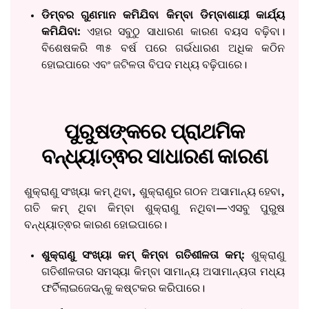
ଡିମ୍ବର ଗୁଣମାନ କମିଯିବା କିମ୍ବା ଡିମ୍ବାଶାୟୀ କାର୍ଯ୍ୟ
କମିଯିବା:
ଏହାର ସବୁଠୁ ସାଧାରଣ କାରଣ ବୟସ ବଢ଼ିବା।
ବିଶେଷକରି ୩୫ ବର୍ଷ ପରେ ଗର୍ଭଧାରଣ ଅଧିକ କଠିନ
ହୋଇପାରେ ଏବଂ ଜଟିଳତା ବିପଦ ମଧ୍ୟ ବଢ଼ିପାରେ।
ପୁରୁଷଙ୍କରେ ପ୍ରାଥମିକ
ବନ୍ଧ୍ୟାତ୍ଵର ସାଧାରଣ କାରଣ
ଶୁକ୍ରାଣୁ ସଂଖ୍ୟା କମ୍ ଥିବା, ଶୁକ୍ରାଣୁର ଗଠନ ଅସାମାନ୍ୟ ହେବା,
ଗତି କମ୍ ଥିବା କିମ୍ବା ଶୁକ୍ରାଣୁ ନଥିବା—ଏସବୁ ପୁରୁଷ
ବନ୍ଧ୍ୟାତ୍ଵର କାରଣ ହୋଇପାରେ।
ଶୁକ୍ରାଣୁ ସଂଖ୍ୟା କମ୍ କିମ୍ବା ଗତିଶୀଳତା କମ୍:
ଶୁକ୍ରାଣୁ
ଗତିଶୀଳତାର ସମସ୍ୟା କିମ୍ବା ସାମାନ୍ୟ ଅସାମାନ୍ୟତା ମଧ୍ୟ
ଫର୍ଟିଲାଇଜେସନ୍‌କୁ କଷ୍ଟକର କରିପାରେ।