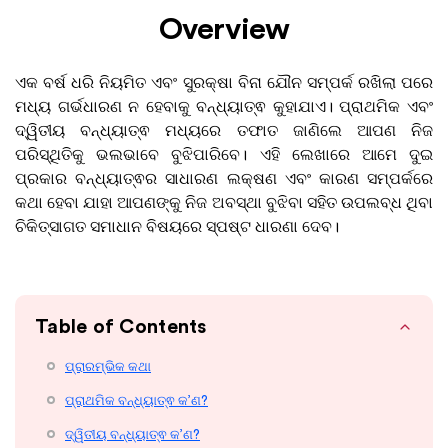
Overview
ଏକ ବର୍ଷ ଧରି ନିୟମିତ ଏବଂ ସୁରକ୍ଷା ବିନା ଯୌନ ସମ୍ପର୍କ ରଖିଲା ପରେ
ମଧ୍ୟ ଗର୍ଭଧାରଣ ନ ହେବାକୁ ବନ୍ଧ୍ୟାତ୍ଵ କୁହାଯାଏ। ପ୍ରାଥମିକ ଏବଂ
ଦ୍ୱିତୀୟ ବନ୍ଧ୍ୟାତ୍ଵ ମଧ୍ୟରେ ତଫାତ ଜାଣିଲେ ଆପଣ ନିଜ
ପରିସ୍ଥିତିକୁ ଭଲଭାବେ ବୁଝିପାରିବେ। ଏହି ଲେଖାରେ ଆମେ ଦୁଇ
ପ୍ରକାର ବନ୍ଧ୍ୟାତ୍ଵର ସାଧାରଣ ଲକ୍ଷଣ ଏବଂ କାରଣ ସମ୍ପର୍କରେ
କଥା ହେବା ଯାହା ଆପଣଙ୍କୁ ନିଜ ଅବସ୍ଥା ବୁଝିବା ସହିତ ଉପଲବ୍ଧ ଥିବା
ଚିକିତ୍ସାଗତ ସମାଧାନ ବିଷୟରେ ସ୍ପଷ୍ଟ ଧାରଣା ଦେବ।
Table of Contents
ପ୍ରାରମ୍ଭିକ କଥା
ପ୍ରାଥମିକ ବନ୍ଧ୍ୟାତ୍ଵ କ’ଣ?
ଦ୍ୱିତୀୟ ବନ୍ଧ୍ୟାତ୍ଵ କ’ଣ?