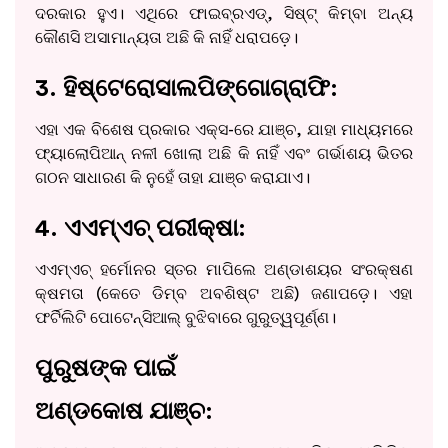
ଦରକାର ହୁଏ। ଏଥିରେ ଫାଇବ୍ରଏଡ୍, ସିଷ୍ଟ୍ କିମ୍ବା ଅନ୍ୟ
କୌଣସି ଅସାମାନ୍ୟତା ଅଛି କି ନାହିଁ ଧରାପଡ଼େ।
3. ହିଷ୍ଟେରୋସାଲପିଙ୍ଗୋଗ୍ରାଫି:
ଏହା ଏକ ବିଶେଷ ପ୍ରକାର ଏକ୍ସ-ରେ ଯାଞ୍ଚ, ଯାହା ମାଧ୍ୟମରେ
ଫ୍ୟାଲୋପିଆନ୍ ନଳୀ ଖୋଲା ଅଛି କି ନାହିଁ ଏବଂ ଗର୍ଭାଶୟ ଭିତର
ଗଠନ ସାଧାରଣ କି ନୁହେଁ ତାହା ଯାଞ୍ଚ କରାଯାଏ।
4. ଏଏମ୍ଏଚ୍ ପରୀକ୍ଷା:
ଏଏମ୍ଏଚ୍ ହର୍ମୋନର ସ୍ତର ମାପିଲେ ଅଣ୍ଡାଶୟର ସଂରକ୍ଷଣ
କ୍ଷମତା (କେତେ ଡିମ୍ବ ଅବଶିଷ୍ଟ ଅଛି) ଜଣାପଡ଼େ। ଏହା
ଫର୍ଟିଲିଟି ପୋଟେନ୍ସିଆଲ୍ ବୁଝିବାରେ ଗୁରୁତ୍ୱପୂର୍ଣ୍ଣ।
ପୁରୁଷଙ୍କ ପାଇଁ
ଅଣ୍ଡକୋଷ ଯାଞ୍ଚ: