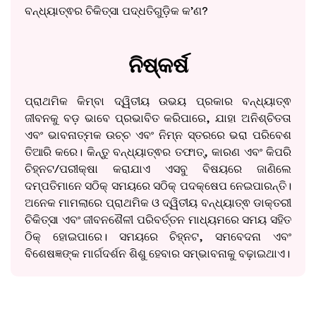
ବନ୍ଧ୍ୟାତ୍ଵର ଚିକିତ୍ସା ପଦ୍ଧତିଗୁଡ଼ିକ କ’ଣ?
ନିଷ୍କର୍ଷ
ପ୍ରାଥମିକ କିମ୍ବା ଦ୍ୱିତୀୟ ଉଭୟ ପ୍ରକାର ବନ୍ଧ୍ୟାତ୍ଵ
ଜୀବନକୁ ବଡ଼ ଭାବେ ପ୍ରଭାବିତ କରିପାରେ, ଯାହା ଅନିଶ୍ଚିତତା
ଏବଂ ଭାବନାତ୍ମକ ଉଚ୍ଚ ଏବଂ ନିମ୍ନ ସ୍ତରରେ ଭରା ପରିବେଶ
ତିଆରି କରେ। କିନ୍ତୁ ବନ୍ଧ୍ୟାତ୍ଵର ତଫାତ୍, କାରଣ ଏବଂ କିପରି
ଚିହ୍ନଟ/ପରୀକ୍ଷା କରାଯାଏ ଏସବୁ ବିଷୟରେ ଜାଣିଲେ
ଦମ୍ପତିମାନେ ସଠିକ୍ ସମୟରେ ସଠିକ୍ ପଦକ୍ଷେପ ନେଇପାରନ୍ତି।
ଅନେକ ମାମଲାରେ ପ୍ରାଥମିକ ଓ ଦ୍ୱିତୀୟ ବନ୍ଧ୍ୟାତ୍ଵ ଡାକ୍ତରୀ
ଚିକିତ୍ସା ଏବଂ ଜୀବନଶୈଳୀ ପରିବର୍ତ୍ତନ ମାଧ୍ୟମରେ ସମୟ ସହିତ
ଠିକ୍ ହୋଇପାରେ। ସମୟରେ ଚିହ୍ନଟ, ସମବେଦନା ଏବଂ
ବିଶେଷଜ୍ଞଙ୍କ ମାର୍ଗଦର୍ଶନ ଶିଶୁ ହେବାର ସମ୍ଭାବନାକୁ ବଢ଼ାଇଥାଏ।