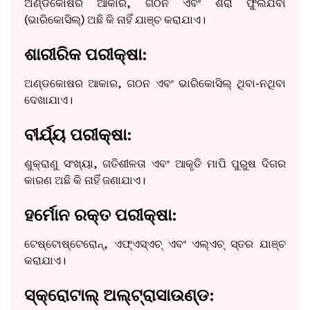
ଅଣ୍ଡକୋଷର ଆକାର, ଗଠନ ଏବଂ ଶିରା ଫୁଲିଯିବା
(ଭାରିକୋସିଲ୍) ଅଛି କି ନାହିଁ ଯାଞ୍ଚ କରାଯାଏ।
ଶାରୀରିକ ପରୀକ୍ଷା:
ଅଣ୍ଡକୋଷର ଆକାର, ଗଠନ ଏବଂ ଭାରିକୋସିଲ୍ ଥିବା-ନଥିବା
ଦେଖାଯାଏ।
ବୀର୍ଯ୍ୟ ପରୀକ୍ଷା:
ଶୁକ୍ରାଣୁ ସଂଖ୍ୟା, ଗତିଶୀଳତା ଏବଂ ଆକୃତି ମାପି ପୁରୁଷ ଦିଗର
କାରଣ ଅଛି କି ନାହିଁ ଜଣାଯାଏ।
ହର୍ମୋନ ରକ୍ତ ପରୀକ୍ଷା:
ଟେଷ୍ଟୋଷ୍ଟେରୋନ୍, ଏଫ୍ଏସ୍ଏଚ୍ ଏବଂ ଏଲ୍ଏଚ୍ ସ୍ତର ଯାଞ୍ଚ
କରାଯାଏ।
ସ୍କ୍ରୋଟାଲ୍ ଅଲ୍ଟ୍ରାସାଉଣ୍ଡ: