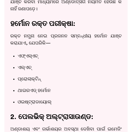
ଯାଞ୍ଚ କରିବା ମାଧ୍ୟମରେ ଅଣ୍ଡୋତ୍ସର୍ଗ ନିୟମିତ ହେଉଛି କି
ନାହିଁ ଜଣାପଡ଼େ।
ହର୍ମୋନ ରକ୍ତ ପରୀକ୍ଷା:
ରକ୍ତ ନମୁନା ନେଇ ପ୍ରଜନନ ସମ୍ବନ୍ଧୀୟ ହର୍ମୋନ ଯାଞ୍ଚ
କରାଯାଏ, ଯେପରିକି—
ଏଫ୍ଏସ୍ଏଚ୍
ଏଲ୍ଏଚ୍
ପ୍ରୋଲାକ୍ଟିନ୍
ଥାଇରଏଡ୍ ହର୍ମୋନ
ଓଇଷ୍ଟ୍ରାଡାୟୋଲ୍
2. ପେଲଭିକ୍ ଅଲ୍ଟ୍ରାସାଉଣ୍ଡ:
ଅଣ୍ଡାଶୟ ଏବଂ ଗର୍ଭାଶୟର ଅବସ୍ଥା ଦେଖିବା ପାଇଁ ଇମେଜିଂ