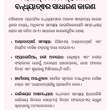
ବନ୍ଧ୍ୟାତ୍ଵର ସାଧାରଣ କାରଣ
ମହିଳାଙ୍କ ପ୍ରାଥମିକ ବନ୍ଧ୍ୟାତ୍ଵର ଅନେକ ସମ୍ଭାବ୍ୟ କାରଣ
ଥିଲେ ମଧ୍ୟ, ଅଧିକାଂଶ ସମସ୍ୟା ଗାଇନିକୋଲୋଜି ସମ୍ବନ୍ଧୀୟ
ରୋଗ ସହ ଜଡିତ ଥାଏ। ସାଧାରଣ କାରଣଗୁଡ଼ିକ ହେଲା:
ଅଣ୍ଡୋତ୍ସର୍ଗ ସମସ୍ୟା:
ପିସିଓଏସ୍ ଅଣ୍ଡୋତ୍ସର୍ଗ ଏବଂ
ନିୟମିତ ମାସିକ ଚକ୍ରକୁ ବାଧା ଦେଇଥାଏ।
ଫ୍ୟାଲୋପିଆନ୍ ନଳୀ ଅବରୋଧ:
ଯକ୍ଷ୍ମା ଏବଂ ନଳୀର
ସଂକ୍ରମଣ ଯୋଗୁଁ ଅବରୋଧ ହୋଇପାରେ, ଯାହା ଫଳରେ
ଡିମ୍ବ ଏବଂ ଶୁକ୍ରାଣୁ ମିଶିପାରନ୍ତି ନାହିଁ।
ହର୍ମୋନାଲ୍ ଅସନ୍ତୁଳନ:
ହର୍ମୋନ ସ୍ତରର ଅସନ୍ତୁଳନ ମାସିକ
ଚକ୍ର ଏବଂ ଅଣ୍ଡୋତ୍ସର୍ଗକୁ ପ୍ରଭାବିତ କରେ।
ଗର୍ଭାଶୟର ଅସାମାନ୍ୟତା:
ଜନ୍ମଜାତ ସମସ୍ୟା (ଯେପରିକି
ଗର୍ଭାଶୟ ଭିତରେ ସେପ୍ଟମ୍) କିମ୍ବା ଫାଇବ୍ରଏଡ୍ ଭ୍ରୁଣ
ସ୍ଥାପନକୁ ଅଟକାଇପାରେ।