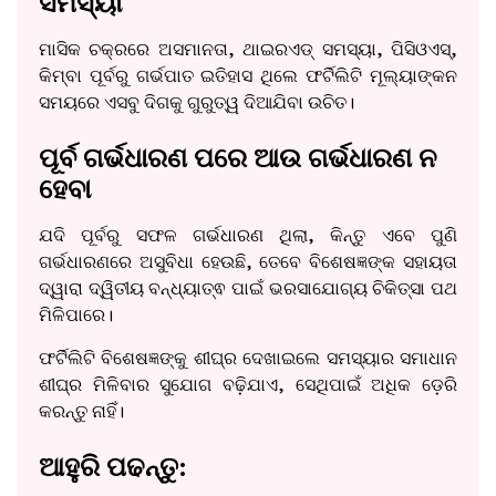
ସମସ୍ୟା
ମାସିକ ଚକ୍ରରେ ଅସମାନତା, ଥାଇରଏଡ୍ ସମସ୍ୟା, ପିସିଓଏସ୍,
କିମ୍ବା ପୂର୍ବରୁ ଗର୍ଭପାତ ଇତିହାସ ଥିଲେ ଫର୍ଟିଲିଟି ମୂଲ୍ୟାଙ୍କନ
ସମୟରେ ଏସବୁ ଦିଗକୁ ଗୁରୁତ୍ୱ ଦିଆଯିବା ଉଚିତ।
ପୂର୍ବ ଗର୍ଭଧାରଣ ପରେ ଆଉ ଗର୍ଭଧାରଣ ନ
ହେବା
ଯଦି ପୂର୍ବରୁ ସଫଳ ଗର୍ଭଧାରଣ ଥିଲା, କିନ୍ତୁ ଏବେ ପୁଣି
ଗର୍ଭଧାରଣରେ ଅସୁବିଧା ହେଉଛି, ତେବେ ବିଶେଷଜ୍ଞଙ୍କ ସହାୟତା
ଦ୍ୱାରା ଦ୍ୱିତୀୟ ବନ୍ଧ୍ୟାତ୍ଵ ପାଇଁ ଭରସାଯୋଗ୍ୟ ଚିକିତ୍ସା ପଥ
ମିଳିପାରେ।
ଫର୍ଟିଲିଟି ବିଶେଷଜ୍ଞଙ୍କୁ ଶୀଘ୍ର ଦେଖାଇଲେ ସମସ୍ୟାର ସମାଧାନ
ଶୀଘ୍ର ମିଳିବାର ସୁଯୋଗ ବଢ଼ିଯାଏ, ସେଥିପାଇଁ ଅଧିକ ଡ଼େରି
କରନ୍ତୁ ନାହିଁ।
ଆହୁରି ପଢନ୍ତୁ: