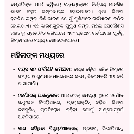
ଦମ୍ପତିଙ୍କ ପାଇଁ ଦ୍ୱିତୀୟ ବନ୍ଧ୍ୟାତ୍ଵର ନିର୍ଣ୍ଣୟ ମାନସିକ
ଭାବେ ବହୁତ କଷ୍ଟଦାୟକ ହୋଇପାରେ। ନୂଆ କିମ୍ବା
ବଦଳିଯାଇଥିବା କିଛି କାରଣ ଯୋଗୁଁ ପୁଣିଥରେ ଗର୍ଭଧାରଣ କଠିନ
ହୋଇଯାଏ। ଏହି କାରଣଗୁଡ଼ିକ ପୁରୁଷ କିମ୍ବା ମହିଳା ଯେକୌଣସି
ଜଣଙ୍କୁ ପ୍ରଭାବିତ କରିପାରେ ଏବଂ ପ୍ରଥମ ଗର୍ଭଧାରଣ ପୂର୍ବରୁ
କିମ୍ବା ପରେ ମଧ୍ୟ ଦେଖାଦେଇପାରେ।
ମହିଳାଙ୍କ ମଧ୍ୟରେ
ବୟସ ସହ ଫର୍ଟିଲିଟି କମିଯିବା:
ବୟସ ବଢ଼ିବା ସହିତ ଡିମ୍ବର
ସଂଖ୍ୟା ଓ ଗୁଣମାନ ଧୀରେଧୀରେ କମେ, ବିଶେଷକରି ୩୫ ବର୍ଷ
ପାଖାପାଖି।
ହର୍ମୋନାଲ୍ ଅସନ୍ତୁଳନ:
ଥାଇରଏଡ୍ ସମସ୍ୟା ଥିଲେ ହର୍ମୋନ
ସନ୍ତୁଳନ ବିଗଡ଼ିପାରେ; ପ୍ରୋଲାକ୍ଟିନ୍ ବଢ଼ିବା କିମ୍ବା
ଇନସୁଲିନ୍ ପ୍ରତିରୋଧ ବଢ଼ିବା ଯୋଗୁଁ ଅଣ୍ଡୋତ୍ସର୍ଗ
ଅଟକିପାରେ।
ଦାଗ ରହିଥିବା ଟିସ୍ୟୁ/ଆଢେସନ୍:
ପ୍ରସବ, ସିଜେରିଆନ୍,