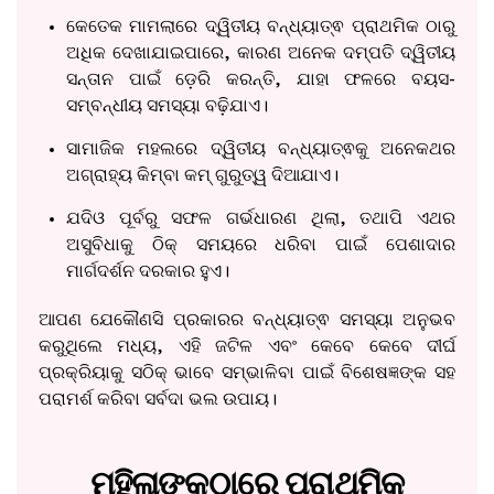
କେତେକ ମାମଲାରେ ଦ୍ୱିତୀୟ ବନ୍ଧ୍ୟାତ୍ଵ ପ୍ରାଥମିକ ଠାରୁ
ଅଧିକ ଦେଖାଯାଇପାରେ, କାରଣ ଅନେକ ଦମ୍ପତି ଦ୍ୱିତୀୟ
ସନ୍ତାନ ପାଇଁ ଡ଼େରି କରନ୍ତି, ଯାହା ଫଳରେ ବୟସ-
ସମ୍ବନ୍ଧୀୟ ସମସ୍ୟା ବଢ଼ିଯାଏ।
ସାମାଜିକ ମହଲରେ ଦ୍ୱିତୀୟ ବନ୍ଧ୍ୟାତ୍ଵକୁ ଅନେକଥର
ଅଗ୍ରାହ୍ୟ କିମ୍ବା କମ୍ ଗୁରୁତ୍ୱ ଦିଆଯାଏ।
ଯଦିଓ ପୂର୍ବରୁ ସଫଳ ଗର୍ଭଧାରଣ ଥିଲା, ତଥାପି ଏଥର
ଅସୁବିଧାକୁ ଠିକ୍ ସମୟରେ ଧରିବା ପାଇଁ ପେଶାଦାର
ମାର୍ଗଦର୍ଶନ ଦରକାର ହୁଏ।
ଆପଣ ଯେକୌଣସି ପ୍ରକାରର ବନ୍ଧ୍ୟାତ୍ଵ ସମସ୍ୟା ଅନୁଭବ
କରୁଥିଲେ ମଧ୍ୟ, ଏହି ଜଟିଳ ଏବଂ କେବେ କେବେ ଦୀର୍ଘ
ପ୍ରକ୍ରିୟାକୁ ସଠିକ୍ ଭାବେ ସମ୍ଭାଳିବା ପାଇଁ ବିଶେଷଜ୍ଞଙ୍କ ସହ
ପରାମର୍ଶ କରିବା ସର୍ବଦା ଭଲ ଉପାୟ।
ମହିଳାଙ୍କଠାରେ ପ୍ରାଥମିକ