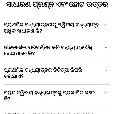
ସାଧାରଣ ପ୍ରଶ୍ନ ଏବଂ ଛୋଟ ଉତ୍ତର
ପ୍ରାଥମିକ ବନ୍ଧ୍ୟାତ୍ଵଠାରୁ ଦ୍ୱିତୀୟ ବନ୍ଧ୍ୟାତ୍ଵ
ଅଧିକ ସାଧାରଣ କି?
ଜୀବନଶୈଳୀ ପରିବର୍ତ୍ତନ କରି ବନ୍ଧ୍ୟାତ୍ଵ ଠିକ୍
ହୋଇପାରେ କି?
ପ୍ରାଥମିକ ବନ୍ଧ୍ୟାତ୍ଵର ଚିକିତ୍ସା କିପରି
କରାଯାଏ?
ବୟସ ଦ୍ୱିତୀୟ ବନ୍ଧ୍ୟାତ୍ଵକୁ ପ୍ରଭାବିତ କରେ
କି?