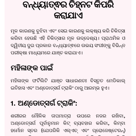
ବନ୍ଧ୍ୟାତ୍ଵର ଚିହ୍ନଟ କିପରି
କରାଯାଏ
ମୂଳ କାରଣକୁ ବୁଝିବା ଏବଂ ସେଇ କାରଣକୁ ଲକ୍ଷ୍ୟ କରି ଚିକିତ୍ସା
କରିବା ହେଉଛି ଏହି ଚିକିତ୍ସାର ମୂଳ ଉଦ୍ଦେଶ୍ୟ। ପ୍ରାଥମିକ ଓ
ଦ୍ୱିତୀୟ ଦୁଇ ପ୍ରକାର ବନ୍ଧ୍ୟାତ୍ଵରେ ଉଭୟ ସଂଗୀଙ୍କୁ ବିଭିନ୍ନ
ପରୀକ୍ଷା ମାଧ୍ୟମରେ ଯାଞ୍ଚ କରାଯାଏ।
ମହିଳାଙ୍କ ପାଇଁ
ମହିଳାଙ୍କ ଫର୍ଟିଲିଟି ଯାଞ୍ଚ ସାଧାରଣତଃ ବିସ୍ତୃତ ମେଡିକାଲ୍
ଇତିହାସ ଏବଂ ଅଣ୍ଡୋତ୍ସର୍ଗ ଟ୍ରାକିଂ ଠାରୁ ଆରମ୍ଭ ହୁଏ।
1. ଅଣ୍ଡୋତ୍ସର୍ଗ ଟ୍ରାକିଂ:
ଶରୀରର ମୌଳିକ ତାପମାତ୍ରା ଉପରେ ନଜର ରଖିବା,
ଅଣ୍ଡୋତ୍ସର୍ଗ ପୂର୍ବାନୁମାନ କିଟ୍ ବ୍ୟବହାର କରିବା, କିମ୍ବା
ହର୍ମୋନ ସ୍ତର (ଯେପରିକି ଏଲ୍ଏଚ୍ ଏବଂ ପ୍ରୋଜେଷ୍ଟେରନ୍)