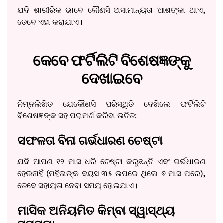
ଯଦି ଶାରୀରିକ ଭାବେ କୌଣସି ଅସାମାନ୍ୟତା ଆଶଙ୍କା ଥାଏ,
ତେବେ ଏହା କରାଯାଏ।
କେବେ ଫର୍ଟିଲିଟି ବିଶେଷଜ୍ଞଙ୍କୁ
ଦେଖାଇବେ
ନିମ୍ନଲିଖିତ ଯେକୌଣସି ପରିସ୍ଥିତି ଦେଖିଲେ ଫର୍ଟିଲିଟି
ବିଶେଷଜ୍ଞଙ୍କ ସହ ପରାମର୍ଶ କରିବା ଉଚିତ:
ସଫଳତା ବିନା ଗର୍ଭଧାରଣ ଚେଷ୍ଟା
ଯଦି ଆପଣ ୧୨ ମାସ ଧରି ଚେଷ୍ଟା କରୁଛନ୍ତି ଏବଂ ଗର୍ଭଧାରଣ
ହେଉନାହିଁ (ମହିଳାଙ୍କ ବୟସ ୩୫ ଉପରେ ଥିଲେ ୬ ମାସ ପରେ),
ତେବେ ସହାୟତା ନେବା ସମୟ ହୋଇଯାଏ।
ମାସିକ ଅନିୟମିତ କିମ୍ବା ସ୍ୱାସ୍ଥ୍ୟ