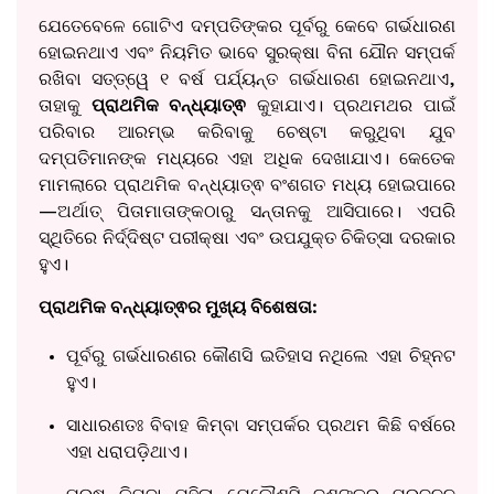
ଯେତେବେଳେ ଗୋଟିଏ ଦମ୍ପତିଙ୍କର ପୂର୍ବରୁ କେବେ ଗର୍ଭଧାରଣ
ହୋଇନଥାଏ ଏବଂ ନିୟମିତ ଭାବେ ସୁରକ୍ଷା ବିନା ଯୌନ ସମ୍ପର୍କ
ରଖିବା ସତ୍ତ୍ୱେ ୧ ବର୍ଷ ପର୍ଯ୍ୟନ୍ତ ଗର୍ଭଧାରଣ ହୋଇନଥାଏ,
ତାହାକୁ
ପ୍ରାଥମିକ ବନ୍ଧ୍ୟାତ୍ଵ
କୁହାଯାଏ। ପ୍ରଥମଥର ପାଇଁ
ପରିବାର ଆରମ୍ଭ କରିବାକୁ ଚେଷ୍ଟା କରୁଥିବା ଯୁବ
ଦମ୍ପତିମାନଙ୍କ ମଧ୍ୟରେ ଏହା ଅଧିକ ଦେଖାଯାଏ। କେତେକ
ମାମଲାରେ ପ୍ରାଥମିକ ବନ୍ଧ୍ୟାତ୍ଵ ବଂଶଗତ ମଧ୍ୟ ହୋଇପାରେ
—ଅର୍ଥାତ୍ ପିତାମାତାଙ୍କଠାରୁ ସନ୍ତାନକୁ ଆସିପାରେ। ଏପରି
ସ୍ଥିତିରେ ନିର୍ଦ୍ଦିଷ୍ଟ ପରୀକ୍ଷା ଏବଂ ଉପଯୁକ୍ତ ଚିକିତ୍ସା ଦରକାର
ହୁଏ।
ପ୍ରାଥମିକ ବନ୍ଧ୍ୟାତ୍ଵର ମୁଖ୍ୟ ବିଶେଷତା:
ପୂର୍ବରୁ ଗର୍ଭଧାରଣର କୌଣସି ଇତିହାସ ନଥିଲେ ଏହା ଚିହ୍ନଟ
ହୁଏ।
ସାଧାରଣତଃ ବିବାହ କିମ୍ବା ସମ୍ପର୍କର ପ୍ରଥମ କିଛି ବର୍ଷରେ
ଏହା ଧରାପଡ଼ିଥାଏ।