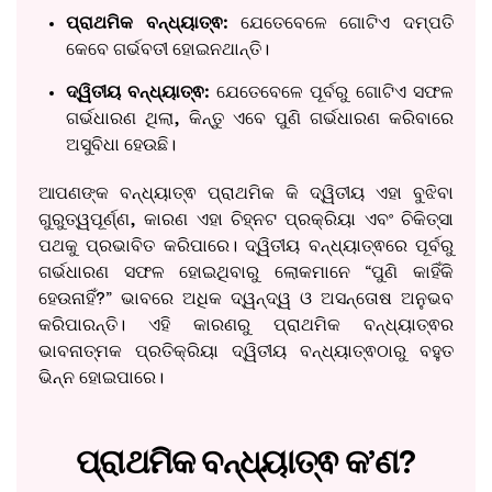
ପ୍ରାଥମିକ ବନ୍ଧ୍ୟାତ୍ଵ:
ଯେତେବେଳେ ଗୋଟିଏ ଦମ୍ପତି
କେବେ ଗର୍ଭବତୀ ହୋଇନଥାନ୍ତି।
ଦ୍ୱିତୀୟ ବନ୍ଧ୍ୟାତ୍ଵ:
ଯେତେବେଳେ ପୂର୍ବରୁ ଗୋଟିଏ ସଫଳ
ଗର୍ଭଧାରଣ ଥିଲା, କିନ୍ତୁ ଏବେ ପୁଣି ଗର୍ଭଧାରଣ କରିବାରେ
ଅସୁବିଧା ହେଉଛି।
ଆପଣଙ୍କ ବନ୍ଧ୍ୟାତ୍ଵ ପ୍ରାଥମିକ କି ଦ୍ୱିତୀୟ ଏହା ବୁଝିବା
ଗୁରୁତ୍ୱପୂର୍ଣ୍ଣ, କାରଣ ଏହା ଚିହ୍ନଟ ପ୍ରକ୍ରିୟା ଏବଂ ଚିକିତ୍ସା
ପଥକୁ ପ୍ରଭାବିତ କରିପାରେ। ଦ୍ୱିତୀୟ ବନ୍ଧ୍ୟାତ୍ଵରେ ପୂର୍ବରୁ
ଗର୍ଭଧାରଣ ସଫଳ ହୋଇଥିବାରୁ ଲୋକମାନେ “ପୁଣି କାହିଁକି
ହେଉନାହିଁ?” ଭାବରେ ଅଧିକ ଦ୍ୱନ୍ଦ୍ୱ ଓ ଅସନ୍ତୋଷ ଅନୁଭବ
କରିପାରନ୍ତି। ଏହି କାରଣରୁ ପ୍ରାଥମିକ ବନ୍ଧ୍ୟାତ୍ଵର
ଭାବନାତ୍ମକ ପ୍ରତିକ୍ରିୟା ଦ୍ୱିତୀୟ ବନ୍ଧ୍ୟାତ୍ଵଠାରୁ ବହୁତ
ଭିନ୍ନ ହୋଇପାରେ।
ପ୍ରାଥମିକ ବନ୍ଧ୍ୟାତ୍ଵ କ’ଣ?