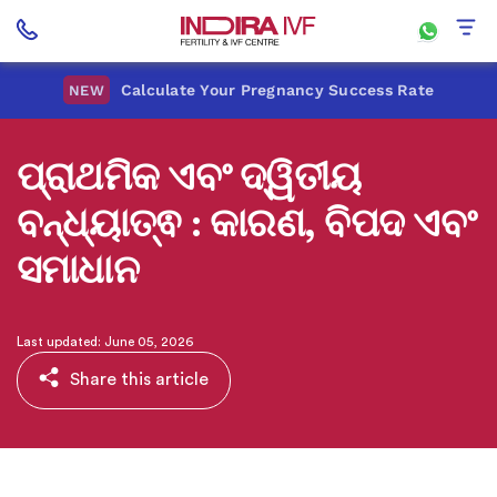
Calculate Your Pregnancy Success Rate
NEW
ପ୍ରାଥମିକ ଏବଂ ଦ୍ୱିତୀୟ
ବନ୍ଧ୍ୟାତ୍ଵ : କାରଣ, ବିପଦ ଏବଂ
ସମାଧାନ
Last updated: June 05, 2026
Share this article