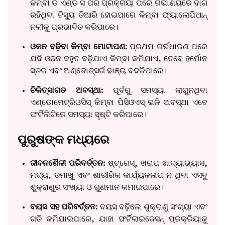
କିମ୍ବା ଡି ଏଣ୍ଡ ସି ପରି ପ୍ରକ୍ରିୟା ପରେ ଗର୍ଭାଶୟରେ ଦାଗ
ରହିଥିବା ଟିସ୍ୟୁ ତିଆରି ହୋଇପାରେ କିମ୍ବା ଫ୍ୟାଲୋପିଆନ୍
ନଳୀକୁ ପ୍ରଭାବିତ କରିପାରେ।
ଓଜନ ବଢ଼ିବା କିମ୍ବା ମୋଟାପଣ:
ପ୍ରଥମ ଗର୍ଭଧାରଣ ପରେ
ଯଦି ଓଜନ ବହୁତ ବଢ଼ିଯାଏ କିମ୍ବା କମିଯାଏ, ତେବେ ହର୍ମୋନ
ସ୍ତର ଏବଂ ଅଣ୍ଡୋତ୍ସର୍ଗ ଢାଞ୍ଚା ବଦଳିପାରେ।
ଚିକିତ୍ସାଗତ ଅବସ୍ଥା:
ପୂର୍ବରୁ ସମସ୍ୟା ଲାଗୁନଥିବା
ଏଣ୍ଡୋମେଟ୍ରିଓସିସ୍ କିମ୍ବା ପିସିଓଏସ୍ ଭଳି ଅବସ୍ଥା ଏବେ
ଫର୍ଟିଲିଟିରେ ସମସ୍ୟା ସୃଷ୍ଟି କରିପାରେ।
ପୁରୁଷଙ୍କ ମଧ୍ୟରେ
ଜୀବନଶୈଳୀ ପରିବର୍ତ୍ତନ:
ଷ୍ଟ୍ରେସ୍, ଖରାପ ଖାଦ୍ୟାଭ୍ୟାସ,
ମଦ୍ୟ, ତମାଖୁ ଏବଂ ଶାରୀରିକ କାର୍ଯ୍ୟକଳାପ ନ ଥିବା ଏସବୁ
ଶୁକ୍ରାଣୁର ସଂଖ୍ୟା ଓ ଗୁଣମାନ କମାଇପାରେ।
ବୟସ ସହ ପରିବର୍ତ୍ତନ:
ବୟସ ବଢ଼ିଲେ ଶୁକ୍ରାଣୁ ସଂଖ୍ୟା ଏବଂ
ଗତି କମିଯାଇପାରେ, ଯାହା ଫର୍ଟିଲାଇଜେସନ୍ ପ୍ରକ୍ରିୟାକୁ