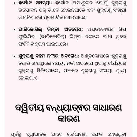
ହର୍ମୋନ ସମସ୍ୟା:
ହର୍ମୋନ ଅସନ୍ତୁଳନ ଯୋଗୁଁ ଶୁକ୍ରାଣୁ
ଉତ୍ପାଦନ ଠିକ୍ ଭାବେ ହୋଇନପାରେ ଏବଂ ଶୁକ୍ରାଣୁ ସଂଖ୍ୟା
ଓ ଗତିଶୀଳତା ପ୍ରଭାବିତ ହୋଇପାରେ।
ଭାରିକୋସିଲ୍ କିମ୍ବା ଅବରୋଧ:
ଅଣ୍ଡକୋଷର ଶିରା
ଫୁଲିଯିବା (ଭାରିକୋସିଲ୍) କିମ୍ବା ନଳୀରେ ବାଧା ଥିଲେ
ଫର୍ଟିଲିଟି ହ୍ରାସ ପାଇପାରେ।
ଶୁକ୍ରାଣୁ ବହନ ନଳୀର ଅବରୋଧ:
ଅଣ୍ଡକୋଷରେ ଶୁକ୍ରାଣୁ
ତିଆରି ହେଉଥିଲେ ମଧ୍ୟ, ନଳୀ ଅବରୋଧ ଥିବାରୁ ବୀର୍ଯ୍ୟରେ
ଶୁକ୍ରାଣୁ ମିଳିନପାରେ, ଫଳରେ ଶୁକ୍ରାଣୁ ସଂଖ୍ୟା ଶୂନ୍ୟ
ହୋଇଯାଏ।
ଦ୍ୱିତୀୟ ବନ୍ଧ୍ୟାତ୍ଵର ସାଧାରଣ
କାରଣ
ପୂର୍ବରୁ ସ୍ୱାଭାବିକ ଭାବେ ଗର୍ଭଧାରଣ ସଫଳ ହୋଇଥିବା