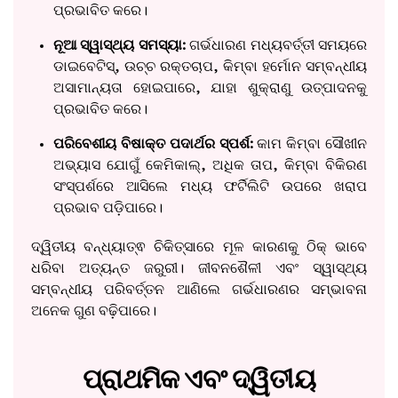
ପ୍ରଭାବିତ କରେ।
ନୂଆ ସ୍ୱାସ୍ଥ୍ୟ ସମସ୍ୟା:
ଗର୍ଭଧାରଣ ମଧ୍ୟବର୍ତ୍ତୀ ସମୟରେ
ଡାଇବେଟିସ୍, ଉଚ୍ଚ ରକ୍ତଚାପ, କିମ୍ବା ହର୍ମୋନ ସମ୍ବନ୍ଧୀୟ
ଅସାମାନ୍ୟତା ହୋଇପାରେ, ଯାହା ଶୁକ୍ରାଣୁ ଉତ୍ପାଦନକୁ
ପ୍ରଭାବିତ କରେ।
ପରିବେଶୀୟ ବିଷାକ୍ତ ପଦାର୍ଥର ସ୍ପର୍ଶ:
କାମ କିମ୍ବା ସୌଖୀନ
ଅଭ୍ୟାସ ଯୋଗୁଁ କେମିକାଲ୍, ଅଧିକ ତାପ, କିମ୍ବା ବିକିରଣ
ସଂସ୍ପର୍ଶରେ ଆସିଲେ ମଧ୍ୟ ଫର୍ଟିଲିଟି ଉପରେ ଖରାପ
ପ୍ରଭାବ ପଡ଼ିପାରେ।
ଦ୍ୱିତୀୟ ବନ୍ଧ୍ୟାତ୍ଵ ଚିକିତ୍ସାରେ ମୂଳ କାରଣକୁ ଠିକ୍ ଭାବେ
ଧରିବା ଅତ୍ୟନ୍ତ ଜରୁରୀ। ଜୀବନଶୈଳୀ ଏବଂ ସ୍ୱାସ୍ଥ୍ୟ
ସମ୍ବନ୍ଧୀୟ ପରିବର୍ତ୍ତନ ଆଣିଲେ ଗର୍ଭଧାରଣର ସମ୍ଭାବନା
ଅନେକ ଗୁଣ ବଢ଼ିପାରେ।
ପ୍ରାଥମିକ ଏବଂ ଦ୍ୱିତୀୟ