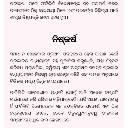
ପରୀକ୍ଷା ପରେ ଫର୍ଟିଲିଟି ବିଶେଷଜ୍ଞଙ୍କ ସହ ପରାମର୍ଶ କଲେ
ଫଳାଫଳର ଠିକ୍ ବ୍ୟାଖ୍ୟା ମିଳେ ଏବଂ ପରବର୍ତ୍ତୀ ଚିକିତ୍ସା ପାଇଁ
ଶୀଘ୍ର ନିଷ୍ପତ୍ତି ନେବା ସହଜ ହୁଏ।
ନିଷ୍କର୍ଷ
ସମାଧାନ ଖୋଜିବାର ପ୍ରଥମ ପଦକ୍ଷେପ ହେଲା ଆପଣ କେଉଁ
ପ୍ରକାରର ବନ୍ଧ୍ୟାତ୍ଵ ସହ ମୁକାବିଲା କରୁଛନ୍ତି, ତାହା ଚିହ୍ନଟ
କରିବା। ପ୍ରାଥମିକ, ଦ୍ୱିତୀୟ ଏବଂ ଅସ୍ପଷ୍ଟ ସମସ୍ତ ପ୍ରକାର
ବନ୍ଧ୍ୟାତ୍ଵର ନିଜସ୍ୱ ଚ୍ୟାଲେଞ୍ଜ ରହିଛି ଏବଂ ତାଙ୍କ ଅନୁସାରେ
ଚିକିତ୍ସା ମଧ୍ୟ ଭିନ୍ନ ହୋଇପାରେ।
ଫର୍ଟିଲିଟି ଗବେଷଣାର ଉନ୍ନତି ଯୋଗୁଁ ଆଜି ଅନେକ ଦମ୍ପତି
ଗର୍ଭଧାରଣ କରି ପରିବାର ଗଢ଼ିପାରୁଛନ୍ତି। ଯଦି ଆପଣ ଆରମ୍ଭରୁ
ହିଁ ଫର୍ଟିଲିଟି ବିଶେଷଜ୍ଞଙ୍କ ସହ ବ୍ୟକ୍ତିଗତ ପରାମର୍ଶ ଏବଂ ଠିକ୍
ହସ୍ତକ୍ଷେପ ନେବେ, ତେବେ ପିତୃତ୍ୱ/ମାତୃତ୍ୱ ପାଇବାର
ସମ୍ଭାବନା ଅଧିକ ଭଲ ହୋଇପାରେ।