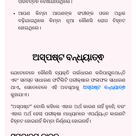
ପରିବର୍ତ୍ତନ ଦେଖାଯାଉଥିଲେ।
ଆପଣ କିମ୍ବା ଆପଣଙ୍କ ସଂଗୀଙ୍କ ଓଜନ ଅଧିକ
ବଢ଼ିଯାଇଥିଲେ କିମ୍ବା ନୂଆ କୌଣସି ରୋଗ ଚିହ୍ନଟ
ହୋଇଥିଲେ।
ଅସ୍ପଷ୍ଟ ବନ୍ଧ୍ୟାତ୍ଵ
ଯେତେବେଳେ କୌଣସି ବ୍ୟକ୍ତି ଗର୍ଭଧାରଣ କରିପାରୁନଥାନ୍ତି
ଏବଂ ସମସ୍ତ ସାଧାରଣ ଫର୍ଟିଲିଟି ପରୀକ୍ଷାର ଫଳାଫଳ ସାଧାରଣ
ଥାଏ, ସେତେବେଳେ ଏହି ଅବସ୍ଥାକୁ
ଅସ୍ପଷ୍ଟ ବନ୍ଧ୍ୟାତ୍ଵ
କୁହାଯାଏ।
“ଅସ୍ପଷ୍ଟ” ବୋଲି କହିଲେ ଏହାର ଅର୍ଥ କାରଣ ନାହିଁ ନୁହେଁ; ବରଂ
ଏହାର ଅର୍ଥ ହେଲା ପରୀକ୍ଷା ମାଧ୍ୟମରେ ଏପର୍ଯ୍ୟନ୍ତ କାରଣଟି
ଚିହ୍ନଟ ହୋଇନାହିଁ କିମ୍ବା ନିର୍ଣ୍ଣୟ ହୋଇନାହିଁ।