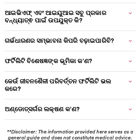
ଆଇଭିଏଫ୍ ଏବଂ ଆଇୟୁଆଇ ସବୁ ପ୍ରକାର
ବନ୍ଧ୍ୟାତ୍ଵ ପାଇଁ ଉପଯୁକ୍ତ କି?
ଗର୍ଭଧାରଣର ସମ୍ଭାବନା କିପରି ବଢ଼ାଇପାରିବି?
ଫର୍ଟିଲିଟି ବିଶେଷଜ୍ଞଙ୍କ ଭୂମିକା କ’ଣ?
କେଉଁ ଜୀବନଶୈଳୀ ପରିବର୍ତ୍ତନ ଫର୍ଟିଲିଟି ଭଲ
କରେ?
ଅଣ୍ଡୋତ୍ସର୍ଗର ଲକ୍ଷଣ କ’ଣ?
**Disclaimer: The information provided here serves as a
general guide and does not constitute medical advice.