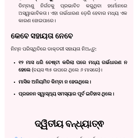
ଡିମ୍ବାଣୁ ନିର୍ଗତକୁ ପ୍ରଭାବିତ କରୁଥିବା ହର୍ମୋନରେ
ଅସ୍ୱାଭାବିକତା। ଏହା ଗର୍ଭଧାରଣ ଡ଼େରି ହେବାର ମଧ୍ୟ ଏକ
କାରଣ ହୋଇପାରେ।
କେବେ ସହାୟତା ନେବେ
ନିମ୍ନ ପରିସ୍ଥିତିରେ ଡାକ୍ତରୀ ସହାୟତା ନିଅନ୍ତୁ:
୧୨ ମାସ ଧରି ଚେଷ୍ଟା କରିଲା ପରେ ମଧ୍ୟ ଗର୍ଭଧାରଣ ନ
ହେଲେ
(ବୟସ ୩୫ ଉପରେ ଥିଲେ ୬ ମାସରେ)।
ମାସିକ ଅନିୟମିତ କିମ୍ବା ନ ହେଉଥିଲେ।
ପ୍ରଜନନ ସ୍ୱାସ୍ଥ୍ୟ ସମସ୍ୟାର ପୂର୍ବ ଇତିହାସ ଥିଲେ।
ଦ୍ୱିତୀୟ ବନ୍ଧ୍ୟାତ୍ଵ