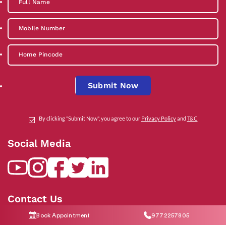
Submit Now
By clicking "Submit Now", you agree to our
Privacy Policy
and
T&C
Social Media
Contact Us
Book Appointment
9772257805
help@indiraivf.in