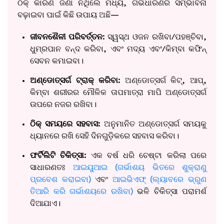
ଠିକ୍ କାରଣ ଜଣା ନଥିଲେ ମଧ୍ୟ, ଗର୍ଭଧାରଣର ସମ୍ଭାବନା
ବଢ଼ାଇବା ପାଇଁ କିଛି ଉପାୟ ଅଛି—
ଜୀବନଶୈଳୀ ପରିବର୍ତ୍ତନ:
ସ୍ୱସ୍ଥ ଓଜନ ରଖିବା/ପହଞ୍ଚିବା,
ଧୁମ୍ରପାନ ବନ୍ଦ କରିବା, ଏବଂ ମଦ୍ୟ ଏବଂ/କିମ୍ବା କଫିନ୍
ସେବନ କମାଇବା।
ଅଣ୍ଡୋତ୍ସର୍ଗ ଟ୍ରାକ୍ କରିବା:
ଅଣ୍ଡୋତ୍ସର୍ଗ କିଟ୍, ଆପ୍,
କିମ୍ବା ଶରୀରର ମୌଳିକ ତାପମାତ୍ରା ମାପି ଅଣ୍ଡୋତ୍ସର୍ଗ
ଉପରେ ନଜର ରଖିବା।
ଠିକ୍ ସମୟରେ ସହବାସ:
ଅନୁମାନିତ ଅଣ୍ଡୋତ୍ସର୍ଗ ସମୟକୁ
ଧ୍ୟାନରେ ରଖି ସେହି ଦିନଗୁଡ଼ିକରେ ସହବାସ କରିବା।
ଫର୍ଟିଲିଟି ଚିକିତ୍ସା:
ଏକ ବର୍ଷ ଧରି ଚେଷ୍ଟା କରିଲା ପରେ
ସାଧାରଣତଃ
ଆଇୟୁଆଇ (ଗର୍ଭାଶୟ ଭିତରେ ଶୁକ୍ରାଣୁ
ପ୍ରବେଶ କରାଇବା)
ଏବଂ
ଆଇଭିଏଫ୍ (ଲ୍ୟାବରେ ଭ୍ରୁଣ
ତିଆରି କରି ଗର୍ଭାଶୟରେ ରଖିବା)
ଭଳି ଚିକିତ୍ସା ପରାମର୍ଶ
ଦିଆଯାଏ।