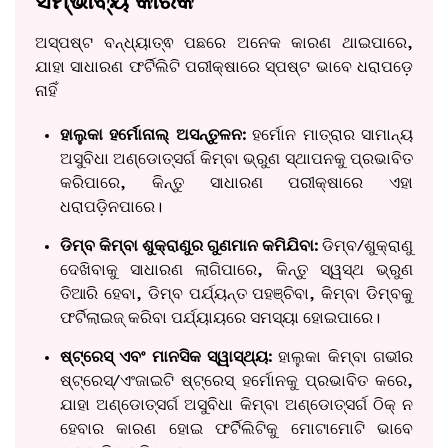
ସମ୍ଭାବ୍ୟ କାରକ
ଅସ୍ପଷ୍ଟ ବନ୍ଧ୍ୟାତ୍ଵ ପଛରେ ଅନେକ କାରଣ ଥାଇପାରେ,
ଯାହା ସାଧାରଣ ଫର୍ଟିଲିଟି ପରୀକ୍ଷାରେ ସ୍ପଷ୍ଟ ଭାବେ ଧରାପଡ଼େ
ନାହିଁ
ହାଲୁକା ହର୍ମୋନାଲ୍ ଅସନ୍ତୁଳନ:
ହର୍ମୋନ ମାତ୍ରାର ସାମାନ୍ୟ
ଅସୁବିଧା ଅଣ୍ଡୋତ୍ସର୍ଗ କିମ୍ବା ଭ୍ରୁଣ ସ୍ଥାପନକୁ ପ୍ରଭାବିତ
କରିପାରେ, କିନ୍ତୁ ସାଧାରଣ ପରୀକ୍ଷାରେ ଏହା
ଧରାପଡ଼ିନପାରେ।
ଡିମ୍ବ କିମ୍ବା ଶୁକ୍ରାଣୁର ଗୁଣମାନ କମିଯିବା:
ଡିମ୍ବ/ଶୁକ୍ରାଣୁ
ଦେଖିବାକୁ ସାଧାରଣ ଲାଗିପାରେ, କିନ୍ତୁ ସ୍ୱସ୍ଥ ଭ୍ରୁଣ
ତିଆରି ହେବା, ଡିମ୍ବ ପର୍ଯ୍ୟନ୍ତ ପହଞ୍ଚିବା, କିମ୍ବା ଡିମ୍ବକୁ
ଫର୍ଟିଲାଇଜ୍ କରିବା ପର୍ଯ୍ୟାୟରେ ସମସ୍ୟା ହୋଇପାରେ।
ଷ୍ଟ୍ରେସ୍ ଏବଂ ମାନସିକ ସ୍ୱାସ୍ଥ୍ୟ:
ହାଲୁକା କିମ୍ବା ଗଭୀର
ଷ୍ଟ୍ରେସ୍/ଏଂଜାଇଟି ଷ୍ଟ୍ରେସ୍ ହର୍ମୋନକୁ ପ୍ରଭାବିତ କରେ,
ଯାହା ଅଣ୍ଡୋତ୍ସର୍ଗ ଅସୁବିଧା କିମ୍ବା ଅଣ୍ଡୋତ୍ସର୍ଗ ଠିକ୍ ନ
ହେବାର କାରଣ ହୋଇ ଫର୍ଟିଲିଟିକୁ ମୋଟାମୋଟି ଭାବେ