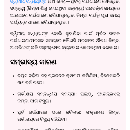
ଦ୍ୱିତୀୟ ବନ୍ଧ୍ୟାତ୍ଵ
ଅର୍ଥ ହେଲା—ପୂର୍ବରୁ ଗର୍ଭଧାରଣ ହୋଇଥିବା
ସତ୍ତ୍ୱେ (କିମ୍ବା ଶିଶୁ ହୋଇଥିବା ସତ୍ତ୍ୱେ) ପରବର୍ତ୍ତୀ ସମୟରେ
ଆଉଥରେ ଗର୍ଭଧାରଣ କରିପାରୁନଥିବା କିମ୍ବା ଗର୍ଭକୁ ପୂରା ସମୟ
ପର୍ଯ୍ୟନ୍ତ ଧାରଣ କରିପାରୁନଥିବା।
ଦ୍ୱିତୀୟ ବନ୍ଧ୍ୟାତ୍ଵ ବୋଲି କୁହାଯିବା ପାଇଁ ପୂର୍ବର ସଫଳ
ଗର୍ଭଧାରଣ/ପ୍ରସବ ସମୟରେ କୌଣସି ପ୍ରଜନନ ଔଷଧ କିମ୍ବା
ଆଇଭିଏଫ୍ ଭଳି ହସ୍ତକ୍ଷେପ ବ୍ୟବହାର ହୋଇନଥିବା ଦରକାର।
ସମ୍ଭାବ୍ୟ କାରଣ
ବୟସ ବଢ଼ିବା ସହ ପ୍ରଜନନ କ୍ଷମତା କମିଯିବା, ବିଶେଷକରି
୩୫ ବର୍ଷ ପରେ।
ଗର୍ଭାଶୟ ସମ୍ବନ୍ଧୀୟ ସମସ୍ୟା: ପଲିପ୍, ଫାଇବ୍ରଏଡ୍
କିମ୍ବା ଦାଗ ଟିସ୍ୟୁ।
ପୂର୍ବ ଗର୍ଭଧାରଣ ପରେ ଜଟିଲତା: ସଂକ୍ରମଣ କିମ୍ବା
ଗର୍ଭାଶୟରେ ଟିସ୍ୟୁ ରହିଯିବା।