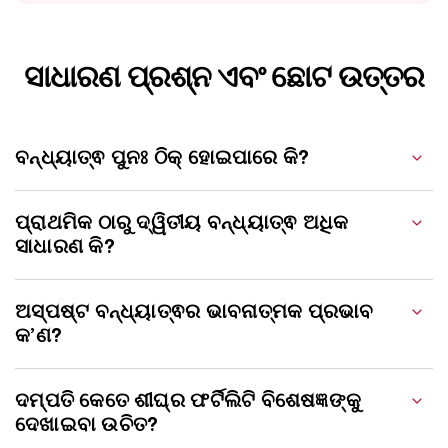
ସାଧାରଣ ପ୍ରଶ୍ନ ଏବଂ ଛୋଟ ଉତ୍ତର
ବନ୍ଧ୍ୟାତ୍ଵ ପୁନଃ ଠିକ୍ ହୋଇପାରେ କି?
ପ୍ରାଥମିକ ଠାରୁ ଦ୍ୱିତୀୟ ବନ୍ଧ୍ୟାତ୍ଵ ଅଧିକ
ସାଧାରଣ କି?
ଅସ୍ପଷ୍ଟ ବନ୍ଧ୍ୟାତ୍ଵର ଭାବନାତ୍ମକ ପ୍ରଭାବ
କ’ଣ?
ଦମ୍ପତି କେତେ ଶୀଘ୍ର ଫର୍ଟିଲିଟି ବିଶେଷଜ୍ଞଙ୍କୁ
ଦେଖାଇବା ଉଚିତ?