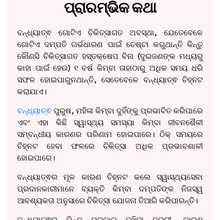
ପ୍ରାରମ୍ଭିକ କଥା
ବନ୍ଧ୍ୟାତ୍ଵ ଗୋଟିଏ ଚିକିତ୍ସାଗତ ଅବସ୍ଥା, ଯେତେବେଳେ
ଗୋଟିଏ ଦମ୍ପତି ଗର୍ଭଧାରଣ ପାଇଁ ଚେଷ୍ଟା କରୁଥାନ୍ତି କିନ୍ତୁ
କୌଣସି ଚିକିତ୍ସାଗତ ହସ୍ତକ୍ଷେପ ବିନା (ଦୁଇଜଣଙ୍କ ମଧ୍ୟରୁ
କାହା ପାଇଁ ହେଉ) ୧ ବର୍ଷ କିମ୍ବା ତାହାଠାରୁ ଅଧିକ ସମୟ ଧରି
ସଫଳ ହୋଇପାରୁନଥାନ୍ତି, ସେତେବେଳେ ବନ୍ଧ୍ୟାତ୍ଵ ଚିହ୍ନଟ
କରାଯାଏ।
ବନ୍ଧ୍ୟାତ୍ଵ
ପୁରୁଷ, ମହିଳା କିମ୍ବା ଦୁହିଁଙ୍କୁ ପ୍ରଭାବିତ କରିପାରେ
ଏବଂ ଏହା କିଛି ସ୍ୱାସ୍ଥ୍ୟ ସମସ୍ୟା କିମ୍ବା ଜୀବନଶୈଳୀ
ସମ୍ବନ୍ଧୀୟ କାରଣର ପରିଣାମ ହୋଇପାରେ। ଠିକ୍ ସମୟରେ
ଚିହ୍ନଟ ହେବା ଫଳରେ ଚିକିତ୍ସା ଅଧିକ ପ୍ରଭାବଶାଳୀ
ହୋଇପାରେ।
ବନ୍ଧ୍ୟାତ୍ଵର ମୂଳ କାରଣ ଚିହ୍ନଟ କଲେ ସ୍ୱାସ୍ଥ୍ୟସେବା
ପ୍ରଦାନକାରୀମାନେ ବ୍ୟକ୍ତି କିମ୍ବା ଦମ୍ପତିଙ୍କ ନିଜସ୍ୱ
ଆବଶ୍ୟକତା ଅନୁସାରେ ଚିକିତ୍ସା ଯୋଜନା ତିଆରି କରିପାରନ୍ତି।
ବନ୍ଧ୍ୟାତ୍ଵର ଭିନ୍ନ ପ୍ରକାର ବୁଝିବା ଜରୁରୀ, କାରଣ