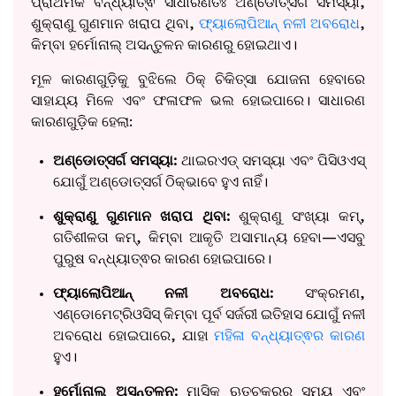
ପ୍ରାଥମିକ ବନ୍ଧ୍ୟାତ୍ଵ ସାଧାରଣତଃ ଅଣ୍ଡୋତ୍ସର୍ଗ ସମସ୍ୟା,
ଶୁକ୍ରାଣୁ ଗୁଣମାନ ଖରାପ ଥିବା,
ଫ୍ୟାଲୋପିଆନ୍ ନଳୀ ଅବରୋଧ
,
କିମ୍ବା ହର୍ମୋନାଲ୍ ଅସନ୍ତୁଳନ କାରଣରୁ ହୋଇଥାଏ।
ମୂଳ କାରଣଗୁଡ଼ିକୁ ବୁଝିଲେ ଠିକ୍ ଚିକିତ୍ସା ଯୋଜନା ହେବାରେ
ସାହାଯ୍ୟ ମିଳେ ଏବଂ ଫଳାଫଳ ଭଲ ହୋଇପାରେ। ସାଧାରଣ
କାରଣଗୁଡ଼ିକ ହେଲା:
ଅଣ୍ଡୋତ୍ସର୍ଗ ସମସ୍ୟା:
ଥାଇରଏଡ୍ ସମସ୍ୟା ଏବଂ ପିସିଓଏସ୍
ଯୋଗୁଁ ଅଣ୍ଡୋତ୍ସର୍ଗ ଠିକ୍‌ଭାବେ ହୁଏ ନାହିଁ।
ଶୁକ୍ରାଣୁ ଗୁଣମାନ ଖରାପ ଥିବା:
ଶୁକ୍ରାଣୁ ସଂଖ୍ୟା କମ୍,
ଗତିଶୀଳତା କମ୍, କିମ୍ବା ଆକୃତି ଅସାମାନ୍ୟ ହେବା—ଏସବୁ
ପୁରୁଷ ବନ୍ଧ୍ୟାତ୍ଵର କାରଣ ହୋଇପାରେ।
ଫ୍ୟାଲୋପିଆନ୍ ନଳୀ ଅବରୋଧ:
ସଂକ୍ରମଣ,
ଏଣ୍ଡୋମେଟ୍ରିଓସିସ୍ କିମ୍ବା ପୂର୍ବ ସର୍ଜରୀ ଇତିହାସ ଯୋଗୁଁ ନଳୀ
ଅବରୋଧ ହୋଇପାରେ, ଯାହା
ମହିଳା ବନ୍ଧ୍ୟାତ୍ଵର କାରଣ
ହୁଏ।
ହର୍ମୋନାଲ୍ ଅସନ୍ତୁଳନ:
ମାସିକ ଋତୁଚକ୍ରର ସମୟ ଏବଂ