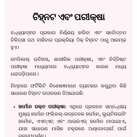
ଚିହ୍ନଟ ଏବଂ ପରୀକ୍ଷା
ବନ୍ଧ୍ୟାତ୍ଵର ପ୍ରକାର ନିର୍ଣ୍ଣୟ କରିବା ଏବଂ ସର୍ବୋତ୍ତମ
ଚିକିତ୍ସା ପଥ ବାଛିବାର ପ୍ରକ୍ରିୟା ଠିକ୍ ଚିହ୍ନଟ ଠାରୁ ଆରମ୍ଭ
ହୁଏ।
ମେଡିକାଲ୍ ଇତିହାସ, ଶାରୀରିକ ପରୀକ୍ଷା, ଏବଂ ନିର୍ଦ୍ଦିଷ୍ଟ
ପରୀକ୍ଷା ମାଧ୍ୟମରେ ବନ୍ଧ୍ୟାତ୍ଵର କାରଣ ମଧ୍ୟ
ଧରାପଡ଼ିପାରେ।
ନିମ୍ନରେ ଫର୍ଟିଲିଟି ବିଶେଷଜ୍ଞମାନେ ବ୍ୟବହାର କରୁଥିବା କିଛି
ସାଧାରଣ ଚିହ୍ନଟ ଉପକରଣ ଦିଆଯାଇଛି:
ହର୍ମୋନ ରକ୍ତ ପରୀକ୍ଷା:
ଏଥିରେ ପ୍ରଜନନ ସମ୍ବନ୍ଧୀୟ
ମୁଖ୍ୟ ହର୍ମୋନ ଫଲିକଲ୍-ଉତ୍ତେଜକ ହର୍ମୋନ, ଲ୍ୟୁଟିନାଇଜିଂ
ହର୍ମୋନ, ଏଏମ୍ଏଚ୍ ଏବଂ ଥାଇରଏଡ୍ ହର୍ମୋନ ମାପାଯାଏ,
ଯାହା ସାଧାରଣ ମାସିକ ଚକ୍ରରେ ଅଣ୍ଡୋତ୍ସର୍ଗ ପାଇଁ
ଗୁରୁତ୍ୱପୂର୍ଣ୍ଣ।