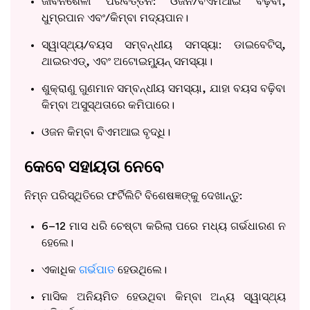
ଜୀବନଶୈଳୀ ପରିବର୍ତ୍ତନ: ଓଜନ/ବିଏମଆଇ ବଢ଼ିବା,
ଧୁମ୍ରପାନ ଏବଂ/କିମ୍ବା ମଦ୍ୟପାନ।
ସ୍ୱାସ୍ଥ୍ୟ/ବୟସ ସମ୍ବନ୍ଧୀୟ ସମସ୍ୟା: ଡାଇବେଟିସ୍,
ଥାଇରଏଡ୍, ଏବଂ ଅଟୋଇମ୍ୟୁନ୍ ସମସ୍ୟା।
ଶୁକ୍ରାଣୁ ଗୁଣମାନ ସମ୍ବନ୍ଧୀୟ ସମସ୍ୟା, ଯାହା ବୟସ ବଢ଼ିବା
କିମ୍ବା ଅସୁସ୍ଥତାରେ କମିପାରେ।
ଓଜନ କିମ୍ବା ବିଏମଆଇ ବୃଦ୍ଧି।
କେବେ ସହାୟତା ନେବେ
ନିମ୍ନ ପରିସ୍ଥିତିରେ ଫର୍ଟିଲିଟି ବିଶେଷଜ୍ଞଙ୍କୁ ଦେଖାନ୍ତୁ:
6–12 ମାସ ଧରି ଚେଷ୍ଟା କରିଲା ପରେ ମଧ୍ୟ ଗର୍ଭଧାରଣ ନ
ହେଲେ।
ଏକାଧିକ
ଗର୍ଭପାତ
ହେଉଥିଲେ।
ମାସିକ ଅନିୟମିତ ହେଉଥିବା କିମ୍ବା ଅନ୍ୟ ସ୍ୱାସ୍ଥ୍ୟ