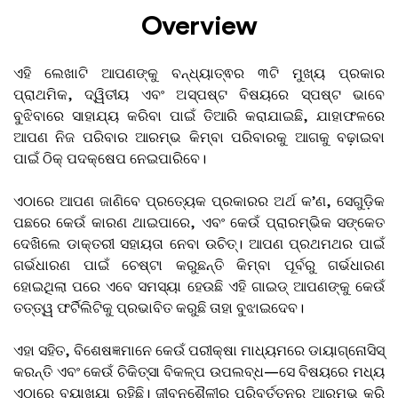
Overview
ଏହି ଲେଖାଟି ଆପଣଙ୍କୁ ବନ୍ଧ୍ୟାତ୍ଵର ୩ଟି ମୁଖ୍ୟ ପ୍ରକାର
ପ୍ରାଥମିକ, ଦ୍ୱିତୀୟ ଏବଂ ଅସ୍ପଷ୍ଟ ବିଷୟରେ ସ୍ପଷ୍ଟ ଭାବେ
ବୁଝିବାରେ ସାହାଯ୍ୟ କରିବା ପାଇଁ ତିଆରି କରାଯାଇଛି, ଯାହାଫଳରେ
ଆପଣ ନିଜ ପରିବାର ଆରମ୍ଭ କିମ୍ବା ପରିବାରକୁ ଆଗକୁ ବଢ଼ାଇବା
ପାଇଁ ଠିକ୍ ପଦକ୍ଷେପ ନେଇପାରିବେ।
ଏଠାରେ ଆପଣ ଜାଣିବେ ପ୍ରତ୍ୟେକ ପ୍ରକାରର ଅର୍ଥ କ’ଣ, ସେଗୁଡ଼ିକ
ପଛରେ କେଉଁ କାରଣ ଥାଇପାରେ, ଏବଂ କେଉଁ ପ୍ରାରମ୍ଭିକ ସଙ୍କେତ
ଦେଖିଲେ ଡାକ୍ତରୀ ସହାୟତା ନେବା ଉଚିତ୍। ଆପଣ ପ୍ରଥମଥର ପାଇଁ
ଗର୍ଭଧାରଣ ପାଇଁ ଚେଷ୍ଟା କରୁଛନ୍ତି କିମ୍ବା ପୂର୍ବରୁ ଗର୍ଭଧାରଣ
ହୋଇଥିଲା ପରେ ଏବେ ସମସ୍ୟା ହେଉଛି ଏହି ଗାଇଡ୍ ଆପଣଙ୍କୁ କେଉଁ
ତତ୍ତ୍ୱ ଫର୍ଟିଲିଟିକୁ ପ୍ରଭାବିତ କରୁଛି ତାହା ବୁଝାଇଦେବ।
ଏହା ସହିତ, ବିଶେଷଜ୍ଞମାନେ କେଉଁ ପରୀକ୍ଷା ମାଧ୍ୟମରେ ଡାୟାଗ୍ନୋସିସ୍
କରନ୍ତି ଏବଂ କେଉଁ ଚିକିତ୍ସା ବିକଳ୍ପ ଉପଲବ୍ଧ—ସେ ବିଷୟରେ ମଧ୍ୟ
ଏଠାରେ ବ୍ୟାଖ୍ୟା ରହିଛି। ଜୀବନଶୈଳୀର ପରିବର୍ତ୍ତନରୁ ଆରମ୍ଭ କରି