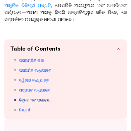
ଆଧୁନିକ ଚିକିତ୍ସା ପଦ୍ଧତି,
ଯେପରିକି ଆଇୟୁଆଇ ଏବଂ ଆଇଭିଏଫ୍
ପର୍ଯ୍ୟନ୍ତ—ଆପଣ ଆଗକୁ କିପରି ଆତ୍ମବିଶ୍ୱାସ ସହିତ ଯିବେ, ସେ
ସମ୍ପର୍କରେ ଉପଯୁକ୍ତ ଧାରଣା ପାଇବେ।
Table of Contents
ପ୍ରାରମ୍ଭିକ କଥା
ପ୍ରାଥମିକ ବନ୍ଧ୍ୟାତ୍ଵ
ଦ୍ୱିତୀୟ ବନ୍ଧ୍ୟାତ୍ଵ
ଅସ୍ପଷ୍ଟ ବନ୍ଧ୍ୟାତ୍ଵ
ଚିହ୍ନଟ ଏବଂ ପରୀକ୍ଷା
ନିଷ୍କର୍ଷ