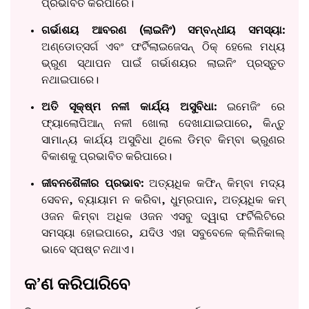
ପ୍ରଭାବିତ କରିପାରେ।
ଗର୍ଭାଶୟ ଆବରଣ (ଲାଇନିଂ) ସମ୍ବନ୍ଧୀୟ ସମସ୍ୟା:
ଅଣ୍ଡୋତ୍ସର୍ଗ ଏବଂ ଫର୍ଟିଲାଇଜେସନ୍ ଠିକ୍ ହେଲେ ମଧ୍ୟ
ଭ୍ରୁଣ ସ୍ଥାପନ ପାଇଁ ଗର୍ଭାଶୟର ଲାଇନିଂ ପ୍ରସ୍ତୁତ
ନଥାଇପାରେ।
ଅତି ସୂକ୍ଷ୍ମ ନଳୀ କାର୍ଯ୍ୟ ଅସୁବିଧା:
ଇମେଜିଂ ରେ
ଫ୍ୟାଲୋପିଆନ୍ ନଳୀ ଖୋଲା ଦେଖାଯାଇପାରେ, କିନ୍ତୁ
ସାମାନ୍ୟ କାର୍ଯ୍ୟ ଅସୁବିଧା ଥିଲେ ଡିମ୍ବ କିମ୍ବା ଭ୍ରୁଣର
ବିକାଶକୁ ପ୍ରଭାବିତ କରିପାରେ।
ଜୀବନଶୈଳୀର ପ୍ରଭାବ:
ଅତ୍ୟଧିକ କଫିନ୍ କିମ୍ବା ମଦ୍ୟ
ସେବନ, ବ୍ୟାୟାମ ନ କରିବା, ଧୁମ୍ରପାନ, ଅତ୍ୟଧିକ କମ୍
ଓଜନ କିମ୍ବା ଅଧିକ ଓଜନ ଏସବୁ ଦ୍ୱାରା ଫର୍ଟିଲିଟିରେ
ସମସ୍ୟା ହୋଇପାରେ, ଯଦିଓ ଏହା ସବୁବେଳେ କ୍ଲିନିକାଲ୍
ଭାବେ ସ୍ପଷ୍ଟ ନଥାଏ।
କ’ଣ କରିପାରିବେ