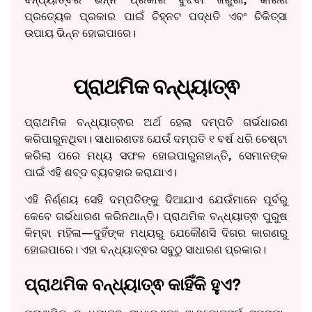
ପ୍ରତ୍ୟେକ ପ୍ରକାର ପାଇଁ ଚିହ୍ନଟ ପଦ୍ଧତି ଏବଂ ଚିକିତ୍ସା
ଉପାୟ ଭିନ୍ନ ହୋଇପାରେ।
ପ୍ରାଥମିକ ବନ୍ଧ୍ୟାତ୍ଵ
ପ୍ରାଥମିକ ବନ୍ଧ୍ୟାତ୍ଵର ଅର୍ଥ ହେଲା ଦମ୍ପତି ଗର୍ଭଧାରଣ
କରିପାରୁନଥିବା। ସାଧାରଣତଃ ଯେଉଁ ଦମ୍ପତି ୧ ବର୍ଷ ଧରି ଚେଷ୍ଟା
କରିଲା ପରେ ମଧ୍ୟ ସଫଳ ହୋଇପାରୁନାହାନ୍ତି, ସେମାନଙ୍କ
ପାଇଁ ଏହି ଶବ୍ଦ ବ୍ୟବହାର କରାଯାଏ।
ଏହି ନିର୍ଣ୍ଣୟ ସେହି ଦମ୍ପତିଙ୍କୁ ଦିଆଯାଏ ଯେଉଁମାନେ ପୂର୍ବରୁ
କେବେ ଗର୍ଭଧାରଣ କରିନଥାନ୍ତି। ପ୍ରାଥମିକ ବନ୍ଧ୍ୟାତ୍ଵ ପୁରୁଷ
କିମ୍ବା ମହିଳା—ଦୁହିଁଙ୍କ ମଧ୍ୟରୁ ଯେକୌଣସି ଦିଗର କାରଣରୁ
ହୋଇପାରେ। ଏହା ବନ୍ଧ୍ୟାତ୍ଵର ସବୁଠୁ ସାଧାରଣ ପ୍ରକାର।
ପ୍ରାଥମିକ ବନ୍ଧ୍ୟାତ୍ଵ କାହିଁକି ହୁଏ?