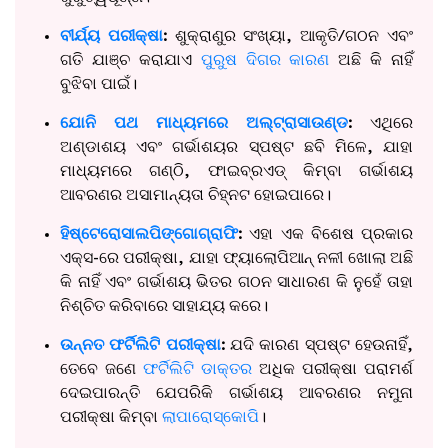
ବୀର୍ଯ୍ୟ ପରୀକ୍ଷା
:
ଶୁକ୍ରାଣୁର ସଂଖ୍ୟା, ଆକୃତି/ଗଠନ ଏବଂ
ଗତି ଯାଞ୍ଚ କରାଯାଏ
ପୁରୁଷ ଦିଗର କାରଣ
ଅଛି କି ନାହିଁ
ବୁଝିବା ପାଇଁ।
ଯୋନି ପଥ ମାଧ୍ୟମରେ ଅଲ୍ଟ୍ରାସାଉଣ୍ଡ
:
ଏଥିରେ
ଅଣ୍ଡାଶୟ ଏବଂ ଗର୍ଭାଶୟର ସ୍ପଷ୍ଟ ଛବି ମିଳେ, ଯାହା
ମାଧ୍ୟମରେ ଗଣ୍ଠି, ଫାଇବ୍ରଏଡ୍ କିମ୍ବା ଗର୍ଭାଶୟ
ଆବରଣର ଅସାମାନ୍ୟତା ଚିହ୍ନଟ ହୋଇପାରେ।
ହିଷ୍ଟେରୋସାଲପିଙ୍ଗୋଗ୍ରାଫି
:
ଏହା ଏକ ବିଶେଷ ପ୍ରକାର
ଏକ୍ସ-ରେ ପରୀକ୍ଷା, ଯାହା ଫ୍ୟାଲୋପିଆନ୍ ନଳୀ ଖୋଲା ଅଛି
କି ନାହିଁ ଏବଂ ଗର୍ଭାଶୟ ଭିତର ଗଠନ ସାଧାରଣ କି ନୁହେଁ ତାହା
ନିଶ୍ଚିତ କରିବାରେ ସାହାଯ୍ୟ କରେ।
ଉନ୍ନତ ଫର୍ଟିଲିଟି ପରୀକ୍ଷା
:
ଯଦି କାରଣ ସ୍ପଷ୍ଟ ହେଉନାହିଁ,
ତେବେ ଜଣେ
ଫର୍ଟିଲିଟି ଡାକ୍ତର
ଅଧିକ ପରୀକ୍ଷା ପରାମର୍ଶ
ଦେଇପାରନ୍ତି ଯେପରିକି ଗର୍ଭାଶୟ ଆବରଣର ନମୁନା
ପରୀକ୍ଷା କିମ୍ବା
ଲାପାରୋସ୍କୋପି
।