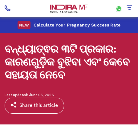
Calculate Your Pregnancy Success Rate
NEW
ବନ୍ଧ୍ୟାତ୍ଵର ୩ଟି ପ୍ରକାର:
କାରଣଗୁଡ଼ିକ ବୁଝିବା ଏବଂ କେବେ
ସହାୟତା ନେବେ
Last updated: June 05, 2026
Share this article