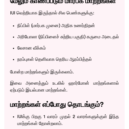
மேலும் காணப்படும் மார்பக மாற்றங்கள்
IUI வெற்றியாக இருந்தால் சில பெண்களுக்கு:
நிப்பிள் (மார்பக முனை) அதிக உணர்திறன்
அரியோலா (நிப்பிளைச் சுற்றிய பகுதி) கருமை அடைதல்
லேசான வீக்கம்
நரம்புகள் தெளிவாக தெரிய ஆரம்பித்தல்
Take the Next Step in Your
Fertility Journey
போன்ற மாற்றங்களும் இருக்கலாம்.
இவை அனைத்தும் உடலில் ஹார்மோன் மாற்றங்களால்
Schedule your visit today!
ஏற்படும் இயல்பான மாற்றங்கள்.
மாற்றங்கள் எப்போது தொடங்கும்?
IUIக்கு பிறகு 1 வாரம் முதல் 2 வாரங்களுக்குள் இந்த
மாற்றங்கள் தோன்றலாம்.