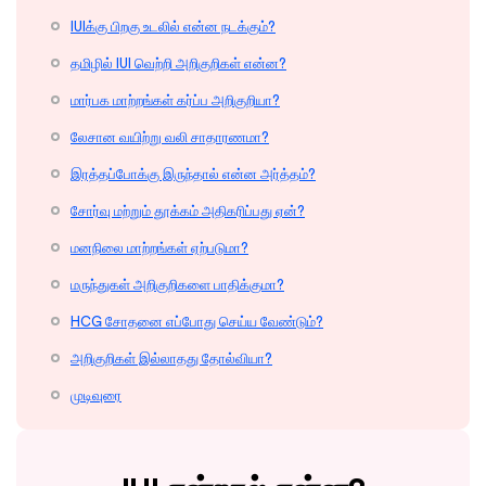
IUIக்கு பிறகு உடலில் என்ன நடக்கும்?
தமிழில் IUI வெற்றி அறிகுறிகள் என்ன?
மார்பக மாற்றங்கள் கர்ப்ப அறிகுறியா?
லேசான வயிற்று வலி சாதாரணமா?
இரத்தப்போக்கு இருந்தால் என்ன அர்த்தம்?
சோர்வு மற்றும் தூக்கம் அதிகரிப்பது ஏன்?
மனநிலை மாற்றங்கள் ஏற்படுமா?
மருந்துகள் அறிகுறிகளை பாதிக்குமா?
HCG சோதனை எப்போது செய்ய வேண்டும்?
அறிகுறிகள் இல்லாதது தோல்வியா?
முடிவுரை