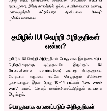
பிறகு கர்ப்ப ஹார்மோன் சோதனை செய்வதே சரியான
நடைமுறை. இந்த காலத்தில் ஓய்வு, சமநிலையான உணவு,
மனஅழுத்தக் கட்டுப்பாடு ஆகியவை மிகவும்
முக்கியமானவை.
தமிழில் IUI வெற்றி அறிகுறிகள்
என்ன?
தமிழில் IUI வெற்றி அறிகுறிகள் பொதுவாக இயற்கை கர்ப்ப
அறிகுறிகளுக்கு ஒத்ததாகவே இருக்கும். IUI
(Intrauterine Insemination) என்பது விந்தணுவை
நேரடியாக கருப்பை உள்ளே செலுத்தும் சிகிச்சை
முறையாகும். இதன் பிறகு 10–14 நாட்கள் “two week
wait” காலம் மிகவும் உணர்ச்சிவசப்படுத்தும் காலமாக
இருக்கும்.
பொதுவாக காணப்படும் அறிகுறிகள்