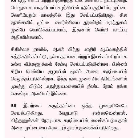
IUI ஒரு எளிய மற்றும் குறைந்த வலி கொண்ட நடைமுறை.
பொதுவாக மாதவிடாய் சுழற்சியின் நடுப்பகுதியில், முட்டை
வெளியேறும் காலத்தில் இது செய்யப்படுகிறது. சில
நேரங்களில் முட்டை வளர்ச்சியை தூண்டும் மருந்துகள்
முன்பே கொடுக்கப்படலாம், இதனால் வெற்றி வாய்ப்பு
அதிகரிக்கலாம்.
சிகிச்சை நாளில், ஆண் விந்து மாதிரி ஆய்வகத்தில்
சுத்திகரிக்கப்பட்டு, நல்ல தரமான மற்றும் இயக்கம் சிறப்பாக
உள்ள விந்தணுக்கள் தேர்வு செய்யப்படுகின்றன. பின்னர்
சிறிய மெல்லிய குழாயின் மூலம் அவை கருப்பையில்
செலுத்தப்படுகின்றன. இந்த நடைமுறை சில நிமிடங்களில்
முடிந்து விடும்; மருத்துவமனையில் நீண்ட நேரம் தங்க
வேண்டிய அவசியம் இல்லை.
IUI இயற்கை கருத்தரிப்பை ஒத்த முறையிலேயே
செயல்படுகிறது. வேறுபாடு என்னவென்றால்,
விந்தணுக்கள் நேரடியாக கருப்பையில் வைக்கப்படுவதால்
அவை முட்டையை அடையும் தூரம் குறைக்கப்படுகிறது.