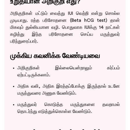
உறுதியான அறிகுறி எது?
அறிகுறிகள் மட்டும் வைத்து IUI வெற்றி என்று சொல்ல
முடியாது. ரத்த பரிசோதனை (Beta hCG test) தான்
மிகவும் துல்லியமான வழி. பொதுவாக IUIக்கு 14 நாட்கள்
கழித்து இந்த பரிசோதனை செய்ய மருத்துவர்
பரிந்துரைப்பார்.
முக்கிய கவனிக்க வேண்டியவை
அறிகுறிகள் இல்லையென்றாலும் கர்ப்பம்
ஏற்பட்டிருக்கலாம்.
அதிக வலி, அதிக இரத்தப்போக்கு இருந்தால் உடனே
மருத்துவரை அணுக வேண்டும்.
மருத்துவர் கொடுத்த மருந்துகளை தவறாமல்
தொடர்ந்து எடுத்துக்கொள்ள வேண்டும்.