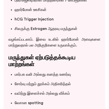
புரோஜெஸ்டிரோன் மாத்திரைகள் / கேப்சூல்கள்
ஹார்மோன் ஊசிகள்
hCG Trigger Injection
சிலருக்கு Estrogen ஆதரவு மருந்துகள்
வழங்கப்படலாம். இவை உடலில் ஹார்மோன் அளவுகளை
மாற்றுவதால் பல அறிகுறிகளை உருவாக்கும்.
மருந்துகள் ஏற்படுத்தக்கூடிய
மாற்றங்கள்
மார்பக வலி அல்லது கனத்த உணர்வு
சோர்வு மற்றும் தூக்கம் அதிகரித்தல்
வயிற்று இளைச்சல் அல்லது வீக்கம்
லேசான spotting