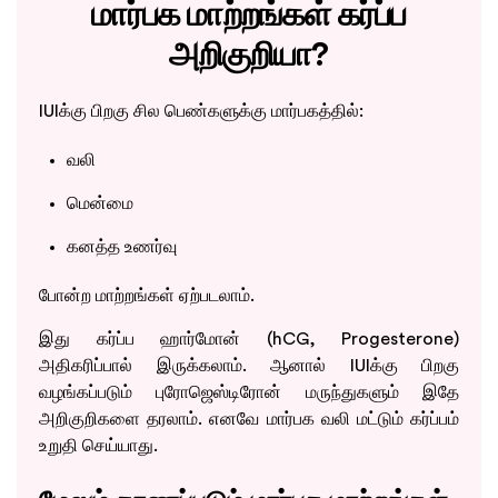
மார்பக மாற்றங்கள் கர்ப்ப
அறிகுறியா?
IUIக்கு பிறகு சில பெண்களுக்கு மார்பகத்தில்:
வலி
மென்மை
கனத்த உணர்வு
போன்ற மாற்றங்கள் ஏற்படலாம்.
இது கர்ப்ப ஹார்மோன் (hCG, Progesterone)
அதிகரிப்பால் இருக்கலாம். ஆனால் IUIக்கு பிறகு
வழங்கப்படும் புரோஜெஸ்டிரோன் மருந்துகளும் இதே
அறிகுறிகளை தரலாம். எனவே மார்பக வலி மட்டும் கர்ப்பம்
உறுதி செய்யாது.