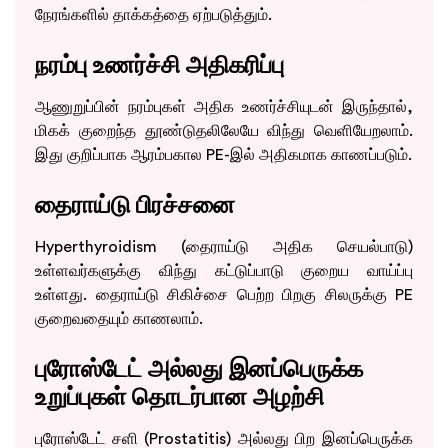
நேரங்களில் தாக்கத்தை ஏற்படுத்தும்.
Book Appointment
நரம்பு உணர்ச்சி அதிகரிப்பு
By clicking "Book Appointment", you agree to our
Privacy Policy
and
ஆணுறுப்பின் நரம்புகள் அதிக உணர்ச்சியுடன் இருந்தால்,
T&C
மிகக் குறைந்த தூண்டுதலிலேயே விந்து வெளியேறலாம்.
Get Zero Interest EMI Options*
இது குறிப்பாக ஆரம்பகால PE-இல் அதிகமாக காணப்படும்.
No need to worry, your data is 100% Safe with us!
தைராய்டு பிரச்சனை
Hyperthyroidism (தைராய்டு அதிக செயல்பாடு)
உள்ளவர்களுக்கு விந்து கட்டுப்பாடு குறைய வாய்ப்பு
உள்ளது. தைராய்டு சிகிச்சை பெற்ற பிறகு சிலருக்கு PE
குறைவதையும் காணலாம்.
புரோஸ்டேட் அல்லது இனப்பெருக்க
உறுப்புகள் தொடர்பான அழற்சி
புரோஸ்டேட் சளி (Prostatitis) அல்லது பிற இனப்பெருக்க