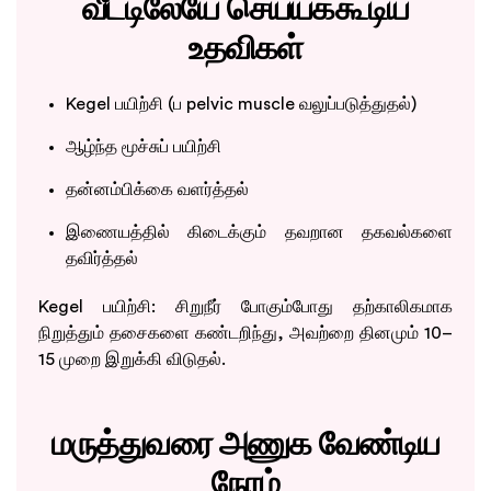
வீட்டிலேயே செய்யக்கூடிய
உதவிகள்
Kegel பயிற்சி (ப pelvic muscle வலுப்படுத்துதல்)
ஆழ்ந்த மூச்சுப் பயிற்சி
தன்னம்பிக்கை வளர்த்தல்
இணையத்தில் கிடைக்கும் தவறான தகவல்களை
தவிர்த்தல்
Kegel பயிற்சி: சிறுநீர் போகும்போது தற்காலிகமாக
நிறுத்தும் தசைகளை கண்டறிந்து, அவற்றை தினமும் 10–
15 முறை இறுக்கி விடுதல்.
மருத்துவரை அணுக வேண்டிய
நேரம்