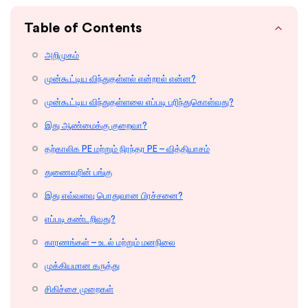
Table of Contents
அறிமுகம்
முன்கூட்டிய விந்துதள்ளல் என்றால் என்ன?
முன்கூட்டிய விந்துதள்ளலை எப்படி புரிந்துகொள்வது?
இது ஆண்மைக்கு குறைவா?
தற்காலிக PE மற்றும் நிரந்தர PE – வித்தியாசம்
துணைவரின் பங்கு
இது எவ்வளவு பொதுவான பிரச்சனை?
எப்படி கண்டறிவது?
காரணங்கள் – உடல் மற்றும் மனநிலை
முக்கியமான கருத்து
சிகிச்சை முறைகள்