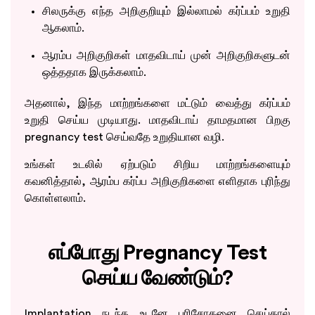
சிலருக்கு எந்த அறிகுறியும் இல்லாமல் கர்ப்பம் உறுதி
ஆகலாம்.
ஆரம்ப அறிகுறிகள் மாதவிடாய் முன் அறிகுறிகளுடன்
ஒத்ததாக இருக்கலாம்.
அதனால், இந்த மாற்றங்களை மட்டும் வைத்து கர்ப்பம்
உறுதி செய்ய முடியாது. மாதவிடாய் தாமதமான பிறகு
pregnancy test செய்வதே உறுதியான வழி.
உங்கள் உடலில் ஏற்படும் சிறிய மாற்றங்களையும்
கவனித்தால், ஆரம்ப கர்ப்ப அறிகுறிகளை எளிதாக புரிந்து
கொள்ளலாம்.
எப்போது Pregnancy Test
செய்ய வேண்டும்?
Implantation நடந்த உடனே பரிசோதனை செய்தால்