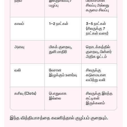
நிறம்
இளஞ்சிவப்பு /
பிரகாசமான
பழுப்பு
சிவப்பு அல்லது
கருமை சிவப்பு
காலம்
1–2 நாட்கள்
3–5 நாட்கள்
(சிலருக்கு 7
நாட்கள் வரை)
அளவு
மிகக் குறைவு,
தொடக்கத்தில்
துளி மாதிரி
குறைவு, பின்னர்
அதிக ஓட்டம்
வலி
லேசான
சிலருக்கு
இழுக்கும் உணர்வு
கடுமையான
வயிற்று வலி
கசிவு (Clots)
பொதுவாக
சிலருக்கு இரத்த
இல்லை
கட்டிகள்
இருக்கலாம்
இந்த வித்தியாசத்தை கவனித்தால் குழப்பம் குறையும்.