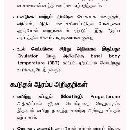
வாசனைகள் வாந்தி உணர்வை ஏற்படுத்தலாம்.
மனநிலை மாற்றம்:
திடீரென சோகமாக உணருதல்,
எரிச்சல், அதிக உணர்ச்சிவசப்படுதல் போன்றவை
ஹார்மோன் மாற்றங்களால் ஏற்படும். இது ஆரம்ப
கர்ப்பத்தில் மிகவும் சாதாரணமான ஒன்று.
உடல் வெப்பநிலை சிறிது அதிகமாக இருப்பது:
Ovulation பிறகு அதிகரித்த basal body
temperature (BBT) கர்ப்பம் ஏற்பட்டால் தொடர்ந்து
உயர்ந்தபடியே இருக்கும்.
கூடுதல் ஆரம்ப அறிகுறிகள்
வயிற்று உப்புதல் (Bloating):
Progesterone
அதிகரிப்பால் ஜீரண செயல்முறை மெதுவாகும்.
இதனால் வயிறு நிறைந்த உணர்வு அல்லது உப்புதல்
ஏற்படலாம்.
லேசான தலைவலி:
ஹார்மோன் மாற்றம் மற்றும் இரத்த