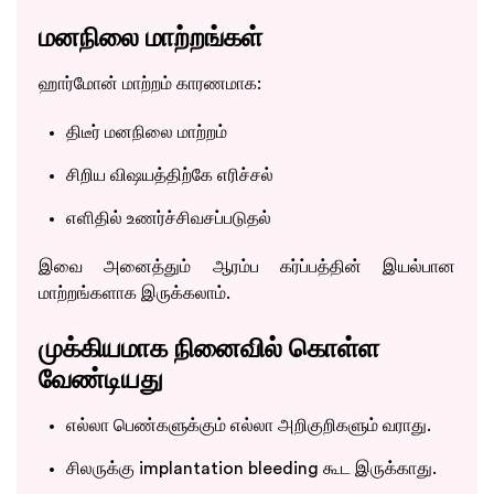
மனநிலை மாற்றங்கள்
Book Appointment
ஹார்மோன் மாற்றம் காரணமாக:
By clicking "Book Appointment", you agree to our
Privacy Policy
and
திடீர் மனநிலை மாற்றம்
T&C
Get Zero Interest EMI Options*
சிறிய விஷயத்திற்கே எரிச்சல்
No need to worry, your data is 100% Safe with us!
எளிதில் உணர்ச்சிவசப்படுதல்
இவை அனைத்தும் ஆரம்ப கர்ப்பத்தின் இயல்பான
மாற்றங்களாக இருக்கலாம்.
முக்கியமாக நினைவில் கொள்ள
வேண்டியது
எல்லா பெண்களுக்கும் எல்லா அறிகுறிகளும் வராது.
சிலருக்கு implantation bleeding கூட இருக்காது.