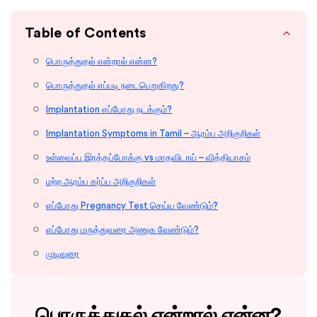
Table of Contents
பொருத்துதல் என்றால் என்ன?
பொருத்துதல் எப்படி நடைபெறுகிறது?
Implantation எப்போது நடக்கும்?
Implantation Symptoms in Tamil – ஆரம்ப அறிகுறிகள்
உள்வைப்பு இரத்தப்போக்கு vs மாதவிடாய் – வித்தியாசம்
மற்ற ஆரம்ப கர்ப்ப அறிகுறிகள்
எப்போது Pregnancy Test செய்ய வேண்டும்?
எப்போது மருத்துவரை அணுக வேண்டும்?
முடிவுரை
பொருத்துதல் என்றால் என்ன?