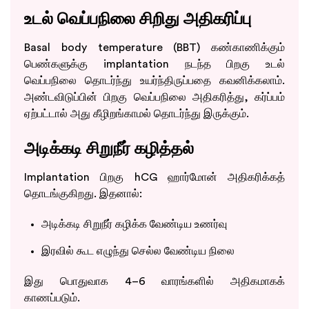
உடல் வெப்பநிலை சிறிது அதிகரிப்பு
Basal body temperature (BBT) கண்காணிக்கும்
பெண்களுக்கு implantation நடந்த பிறகு உடல்
வெப்பநிலை தொடர்ந்து உயர்ந்திருப்பதை கவனிக்கலாம்.
அண்டவிடுப்பின் பிறகு வெப்பநிலை அதிகரித்து, கர்ப்பம்
ஏற்பட்டால் அது கீழிறங்காமல் தொடர்ந்து இருக்கும்.
அடிக்கடி சிறுநீர் கழித்தல்
Implantation பிறகு hCG ஹார்மோன் அதிகரிக்கத்
Take the Next Step in Your
தொடங்குகிறது. இதனால்:
Fertility Journey
அடிக்கடி சிறுநீர் கழிக்க வேண்டிய உணர்வு
Schedule your visit today!
இரவில் கூட எழுந்து செல்ல வேண்டிய நிலை
இது பொதுவாக 4–6 வாரங்களில் அதிகமாகக்
காணப்படும்.