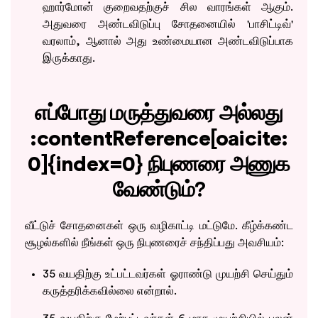
ஹார்மோன் குறைவதற்குச் சில வாரங்கள் ஆகும்.
அதுவரை அண்டவிடுப்பு சோதனையில் 'பாசிட்டிவ்'
வரலாம், ஆனால் அது உண்மையான அண்டவிடுப்பாக
இருக்காது.
எப்போது மருத்துவரை அல்லது
:contentReference[oaicite:
0]{index=0}
நிபுணரை அணுக
வேண்டும்?
வீட்டுச் சோதனைகள் ஒரு வழிகாட்டி மட்டுமே. கீழ்க்கண்ட
சூழல்களில் நீங்கள் ஒரு நிபுணரைச் சந்திப்பது அவசியம்:
35 வயதிற்கு உட்பட்டவர்கள் ஓராண்டு முயற்சி செய்தும்
கருத்தரிக்கவில்லை என்றால்.