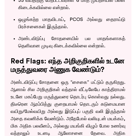
35 வயதிற்கு மேற்பட்டவர்கள் 6 மாத முயற்சியில் பலன்
கிடைக்கவில்லை என்றால்.
ஒழுங்கற்ற மாதவிடாய், PCOS அல்லது தைராய்டு
பிரச்சனைகள் இருந்தால்.
அண்டவிடுப்பு சோதனையில் பல மாதங்களாகத்
தெளிவான முடிவு கிடைக்கவில்லை என்றால்.
Red Flags: எந்த அறிகுறிகளில் உடனே
மருத்துவரை அணுக வேண்டும்?
அண்டவிடுப்பு சோதனை ஒரு “சைகை” மட்டும் தருகிறது.
ஆனால் சில அறிகுறிகள் வந்தால் வீட்டிலேயே காத்திராமல்
உடனே மகப்பேறு மருத்துவரை தொடர்பு கொள்வது நல்லது.
திடீரென ஆரம்பித்து குறையாமல் தொடரும் கடுமையான
வயிறு/மேல்வயிறு அல்லது இடுப்புப் பகுதி வலி இருந்தால்
அதை கவனிக்க வேண்டும். அதேபோல் வலியுடன் மயக்கம்,
மிக அதிக பலவீனம், அல்லது மயங்கி விழும் போல உணர்வு
வந்தாலும் உடனடி ஆலோசனை தேவை. அதிக