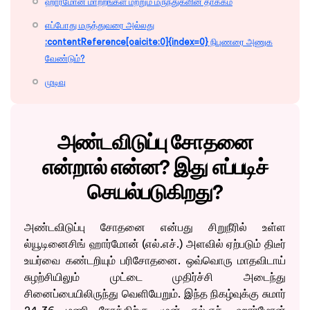
ஹார்மோன் மாற்றங்கள் மற்றும் மருந்துகளின் தாக்கம்
எப்போது மருத்துவரை அல்லது
:contentReference[oaicite:0]{index=0}
நிபுணரை அணுக
வேண்டும்?
முடிவு
அண்டவிடுப்பு சோதனை
என்றால் என்ன? இது எப்படிச்
செயல்படுகிறது?
அண்டவிடுப்பு சோதனை என்பது சிறுநீரில் உள்ள
ல்யூடினைசிங் ஹார்மோன் (எல்.எச்.) அளவில் ஏற்படும் திடீர்
உயர்வை கண்டறியும் பரிசோதனை. ஒவ்வொரு மாதவிடாய்
சுழற்சியிலும் முட்டை முதிர்ச்சி அடைந்து
சினைப்பையிலிருந்து வெளியேறும். இந்த நிகழ்வுக்கு சுமார்