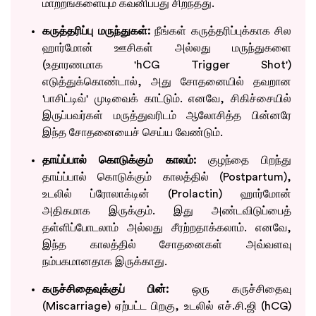
மாற்றங்களையும் கவனிப்பது சிறந்தது.
கருத்தரிப்பு மருந்துகள்:
நீங்கள் கருத்தரிப்புக்காக சில
ஹார்மோன் ஊசிகள் அல்லது மருந்துகளை
(உதாரணமாக 'hCG Trigger Shot')
எடுத்துக்கொண்டால், அது சோதனையில் தவறான
'பாசிட்டிவ்' முடிவைக் காட்டும். எனவே, சிகிச்சையில்
இருப்பவர்கள் மருத்துவரிடம் ஆலோசித்த பின்னரே
இந்த சோதனையைச் செய்ய வேண்டும்.
தாய்ப்பால் கொடுக்கும் காலம்:
குழந்தை பிறந்து
தாய்ப்பால் கொடுக்கும் காலத்தில் (Postpartum),
உடலில் ப்ரோலாக்டின் (Prolactin) ஹார்மோன்
அதிகமாக இருக்கும். இது அண்டவிடுப்பைத்
தள்ளிப்போடலாம் அல்லது சீரற்றதாக்கலாம். எனவே,
இந்த காலத்தில் சோதனைகள் அவ்வளவு
நம்பகமானதாக இருக்காது.
கருச்சிதைவுக்குப் பின்:
ஒரு கருச்சிதைவு
(Miscarriage) ஏற்பட்ட பிறகு, உடலில் எச்.சி.ஜி (hCG)