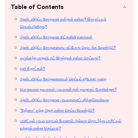
Table of Contents
அண்டவிடுப்பு சோதனை என்றால் என்ன? இது எப்படிச்
செயல்படுகிறது?
அண்டவிடுப்பு சோதனை கிட்களின் வகைகள்
அண்டவிடுப்பு சோதனையை எப்போது தொடங்க வேண்டும்?
ஒழுங்கற்ற மாதவிடாய் இருந்தால் என்ன செய்வது?
ஏன் 6 நாட்கள்?
அண்டவிடுப்பு சோதனையைச் செய்யும் சரியான முறை
பொதுவான தவறுகள்: முடிவுகள் ஏன் தவறாகப் போகின்றன?
அண்டவிடுப்பு சோதனை முடிவுகளைப் புரிந்துகொள்வது
“நேர்மை” வந்த பிறகு என்ன செய்ய வேண்டும்?
பாசிட்டிவ் முடிவு வராமல் போனால் அல்லது தொடர்ந்து பாசிட்டிவ்
வந்தால் என்ன செய்வது?