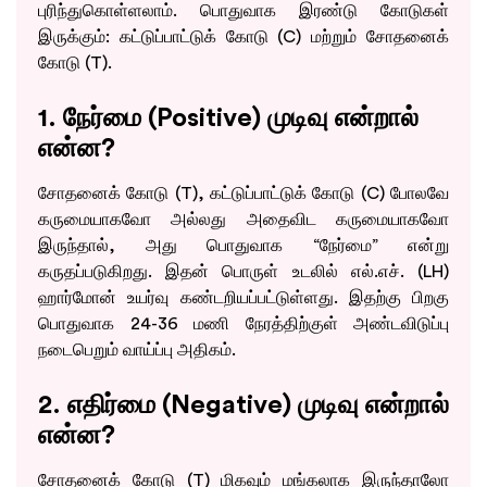
புரிந்துகொள்ளலாம். பொதுவாக இரண்டு கோடுகள்
இருக்கும்: கட்டுப்பாட்டுக் கோடு (C) மற்றும் சோதனைக்
கோடு (T).
1. நேர்மை (Positive) முடிவு என்றால்
என்ன?
சோதனைக் கோடு (T), கட்டுப்பாட்டுக் கோடு (C) போலவே
கருமையாகவோ அல்லது அதைவிட கருமையாகவோ
இருந்தால், அது பொதுவாக “நேர்மை” என்று
கருதப்படுகிறது. இதன் பொருள் உடலில் எல்.எச். (LH)
Take the Next Step in Your
ஹார்மோன் உயர்வு கண்டறியப்பட்டுள்ளது. இதற்கு பிறகு
Fertility Journey
பொதுவாக 24-36 மணி நேரத்திற்குள் அண்டவிடுப்பு
நடைபெறும் வாய்ப்பு அதிகம்.
Schedule your visit today!
2. எதிர்மை (Negative) முடிவு என்றால்
என்ன?
சோதனைக் கோடு (T) மிகவும் மங்கலாக இருந்தாலோ