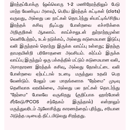
இரத்தப்போக்கு (ஒவ்வொரு 1-2 மணிநேரத்திலும் பேடு
மாற்ற வேண்டிய அளவு), பெரிய இரத்தக் கட்டிகள் (clots)
வருவது, அல்லது பல நாட்கள் தொடர்ந்து ஸ்பாட்டிங்/சிறிய
இரத்தக் கசிவு நீடிப்பது போன்றவை எச்சரிக்கை
அறிகுறிகள் ஆகலாம். காய்ச்சலுடன் துர்நாற்றமுள்ள
வெளியேற்றம், உடல் நடுக்கம், அல்லது கடுமையான இடுப்பு
வலி இருந்தால் தொற்று இருக்க வாய்ப்பு உள்ளது; இதற்கு
தாமதமின்றி பரிசோதனை அவசியம். கர்ப்பம் இருக்க
வாய்ப்பு இருந்தும் ஒரு பக்கத்தில் மட்டும் கடுமையான வலி,
அசாதாரண இரத்தக் கசிவு, அல்லது தோள்பட்டை வலி
போன்றவை ஏற்பட்டால் உடனடி மருத்துவ உதவி பெற
வேண்டும். மேலும் பல மாதங்களாக “நேர்மை” முடிவு
தெளிவாக வரவில்லை, அல்லது பல நாட்கள் தொடர்ந்து
“நேர்மை” போலவே வருகிறது (குறிப்பாக ஹார்மோன்
சீர்கேடு/PCOS சந்தேகம் இருந்தால்) என்றாலும்
மருத்துவரிடம் ஆலோசித்து காரணத்தைப் புரிந்து, சரியான
அடுத்த படியைத் திட்டமிடுவது சிறந்தது.