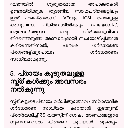
ഘടനയിൽ ഗുരുതരമായ അപാകതകൾ
ഉണ്ടായിരിക്കുക തുടങ്ങിയ സാഹചര്യങ്ങളിലും
ഇത് ഫലപ്രദമാണ്. IVFയും ICSI പോലുള്ള
അനുബന്ധ ചികിത്സാരീതികളും ഉപയോഗിച്ച്,
ആരോഗ്യമുള്ള ഒരു വീര്യാണുവിനെ
തിരഞ്ഞെടുത്ത് അണ്ഡവുമായി സംയോജിപ്പിക്കാൻ
കഴിയുന്നതിനാൽ, പുരുഷ ഗർഭധാരണ
പ്രശ്നങ്ങളിലുപോലും ഗർഭധാരണം
സാധ്യമാകുന്നു.
5. പ്രായം കൂടുതലുള്ള
സ്ത്രീകൾക്കും അവസരം
നൽകുന്നു
സ്ത്രീകളുടെ പ്രായം വർധിക്കുന്തോറും സ്വാഭാവിക
ഗർഭധാരണ സാധ്യത കുറയാൻ ഇടയുണ്ട്.
പ്രത്യേകിച്ച് 35 വയസ്സിന് ശേഷം അണ്ഡങ്ങളുടെ
ഗുണനിലവാരം ക്രമേണ കുറയാൻ തുടങ്ങും.