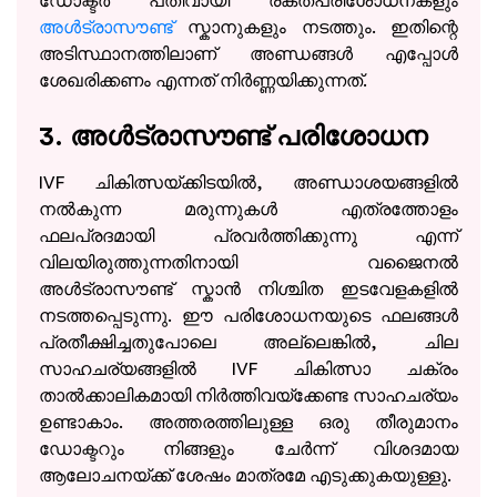
ഡോക്ടർ പതിവായി രക്തപരിശോധനകളും
അൾട്രാസൗണ്ട്
സ്കാനുകളും നടത്തും. ഇതിന്റെ
അടിസ്ഥാനത്തിലാണ് അണ്ഡങ്ങൾ എപ്പോൾ
ശേഖരിക്കണം എന്നത് നിർണ്ണയിക്കുന്നത്.
3. അൾട്രാസൗണ്ട് പരിശോധന
IVF ചികിത്സയ്ക്കിടയിൽ, അണ്ഡാശയങ്ങളിൽ
നൽകുന്ന മരുന്നുകൾ എത്രത്തോളം
ഫലപ്രദമായി പ്രവർത്തിക്കുന്നു എന്ന്
വിലയിരുത്തുന്നതിനായി വജൈനൽ
അൾട്രാസൗണ്ട് സ്കാൻ നിശ്ചിത ഇടവേളകളിൽ
നടത്തപ്പെടുന്നു. ഈ പരിശോധനയുടെ ഫലങ്ങൾ
പ്രതീക്ഷിച്ചതുപോലെ അല്ലെങ്കിൽ, ചില
സാഹചര്യങ്ങളിൽ IVF ചികിത്സാ ചക്രം
താൽക്കാലികമായി നിർത്തിവയ്ക്കേണ്ട സാഹചര്യം
ഉണ്ടാകാം. അത്തരത്തിലുള്ള ഒരു തീരുമാനം
ഡോക്ടറും നിങ്ങളും ചേർന്ന് വിശദമായ
ആലോചനയ്ക്ക് ശേഷം മാത്രമേ എടുക്കുകയുള്ളു.