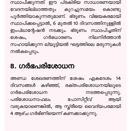
സ്ഥാപിക്കുന്നത്. ഈ പ്രക്രിയ സാധാരണയായി
വേദനയില്ലാത്തതും കുറച്ചുസമയം കൊണ്ടു
പൂർത്തിയാകുന്നതുമാണ്. ഭ്രൂണം വിജയകരമായി
Book Appointment
സ്ഥാപിക്കപ്പെട്ടാൽ, 6 മുതൽ 10 ദിവസത്തിനുള്ളിൽ
ഇംപ്ലാന്റേഷൻ നടക്കും. ഭ്രൂണം സ്ഥാപിച്ചതിന്
By clicking "Book Appointment", you agree to our
Privacy Policy
and
T&C
ശേഷം, ഗർഭധാരണം നിലനിർത്താൻ
Get Zero Interest EMI Options*
സഹായിക്കുന്ന ല്യൂട്ടിയൽ ഘട്ടത്തിലെ മരുന്നുകൾ
നൽകപ്പെടും.
No need to worry, your data is 100% Safe with us!
8. ഗർഭപരിശോധന
അണ്ഡ ശേഖരണത്തിന് ശേഷം ഏകദേശം 14
ദിവസങ്ങൾ കഴിഞ്ഞ്, രക്തപരിശോധനയിലൂടെ
ഗർഭപരിശോധന നടത്തപ്പെടുന്നു.
പരിശോധനാഫലം പോസിറ്റീവ് ആയി
വരുകയാണെങ്കിൽ, ആ സ്ത്രീയെ വൈദ്യപരമായി
4 ആഴ്ച ഗർഭിണിയെന്ന് കണക്കാക്കുന്നു.