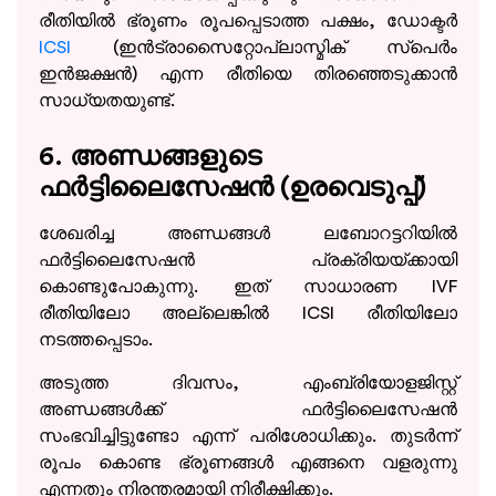
രീതിയിൽ ഭ്രൂണം രൂപപ്പെടാത്ത പക്ഷം, ഡോക്ടർ
ICSI
(ഇൻട്രാസൈറ്റോപ്ലാസ്മിക് സ്പെർം
ഇൻജക്ഷൻ) എന്ന രീതിയെ തിരഞ്ഞെടുക്കാൻ
സാധ്യതയുണ്ട്.
6. അണ്ഡങ്ങളുടെ
ഫർട്ടിലൈസേഷൻ (ഉരവെടുപ്പ്)
ശേഖരിച്ച അണ്ഡങ്ങൾ ലബോറട്ടറിയിൽ
ഫർട്ടിലൈസേഷൻ പ്രക്രിയയ്ക്കായി
കൊണ്ടുപോകുന്നു. ഇത് സാധാരണ IVF
രീതിയിലോ അല്ലെങ്കിൽ ICSI രീതിയിലോ
നടത്തപ്പെടാം.
അടുത്ത ദിവസം, എംബ്രിയോളജിസ്റ്റ്
അണ്ഡങ്ങൾക്ക് ഫർട്ടിലൈസേഷൻ
സംഭവിച്ചിട്ടുണ്ടോ എന്ന് പരിശോധിക്കും. തുടർന്ന്
രൂപം കൊണ്ട ഭ്രൂണങ്ങൾ എങ്ങനെ വളരുന്നു
എന്നതും നിരന്തരമായി നിരീക്ഷിക്കും.