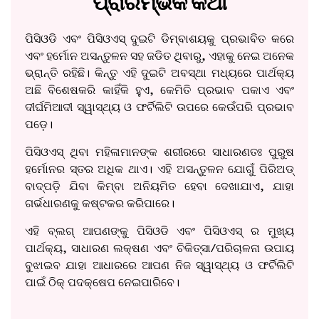
ପ୍ରାରମ୍ଭିକ କଥା
ପିସିଓଡି ଏବଂ ପିସିଓଏସ୍ ଦୁଇଟି ଡିମ୍ବାଶୟକୁ ପ୍ରଭାବିତ କରେ
ଏବଂ ହର୍ମୋନ ଅସନ୍ତୁଳନ ସହ ଜଡିତ ଥିବାରୁ, ଏହାକୁ ନେଇ ଅନେକ
ଭ୍ରାନ୍ତି ରହିଛି। କିନ୍ତୁ ଏହି ଦୁଇଟି ଅବସ୍ଥା ମଧ୍ୟରେ ପାର୍ଥକ୍ୟ
ଅଛି ବିଶେଷକରି କାହିଁକି ହୁଏ, କେମିତି ପ୍ରଭାବ ପକାଏ ଏବଂ
ଦୀର୍ଘମିଆଦୀ ସ୍ୱାସ୍ଥ୍ୟ ଓ ଫର୍ଟିଲିଟି ଉପରେ କେଉଁପରି ପ୍ରଭାବ
ପଡ଼େ।
ପିସିଓଏସ୍ ଥିବା ମହିଳାମାନଙ୍କ ଶରୀରରେ ସାଧାରଣତଃ ପୁରୁଷ
ହର୍ମୋନର ସ୍ତର ଅଧିକ ଥାଏ। ଏହି ଅସନ୍ତୁଳନ ଯୋଗୁଁ ପିରିଅଡ୍
ବାଦ୍‌ପଡ଼ି ଯିବା କିମ୍ବା ଅନିୟମିତ ହେବା ଦେଖାଯାଏ, ଯାହା
ଗର୍ଭଧାରଣକୁ କଷ୍ଟକର କରିପାରେ।
ଏହି ବ୍ଲଗ୍ ଆପଣଙ୍କୁ ପିସିଓଡି ଏବଂ ପିସିଓଏସ୍ ର ମୁଖ୍ୟ
ପାର୍ଥକ୍ୟ, ସାଧାରଣ ଲକ୍ଷଣ ଏବଂ ଚିକିତ୍ସା/ପରିଚାଳନା ଉପାୟ
ବୁଝାଇବ ଯାହା ଆଧାରରେ ଆପଣ ନିଜ ସ୍ୱାସ୍ଥ୍ୟ ଓ ଫର୍ଟିଲିଟି
ପାଇଁ ଠିକ୍ ପଦକ୍ଷେପ ନେଇପାରିବେ।