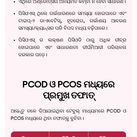
ଏଥିରେ ଅଣ୍ଡୋତ୍ସର୍ଗ ଅନିୟମିତ କିମ୍ବା ନ ହେବା ସାଧାରଣ।
ପିସିଓଏସ୍ ଥିଲେ ଗର୍ଭଧାରଣରେ ସମସ୍ୟା ହୋଇପାରେ ଏବଂ
ଟାଇପ୍-୨ ଡାଏବେଟିସ୍, ହୃଦରୋଗ, ଗର୍ଭାଶୟ ଆବରଣ
ସମସ୍ୟା/କ୍ୟାନ୍ସର ପରି ବିପଦ ମଧ୍ୟ ବଢ଼ିପାରେ।
ପିସିଓଏସ୍ ର ଲକ୍ଷଣ ପିସିଓଡି ଠାରୁ ଅଧିକ ତୀବ୍ର
ହୋଇପାରେ ଏବଂ ସାଧାରଣତଃ ଦୀର୍ଘମିଆଦୀ ପରିଚାଳନା
ଦରକାର ପଡ଼େ।
PCOD ଓ PCOS ମଧ୍ୟରେ
ପ୍ରମୁଖ ତଫାତ୍
ଆସନ୍ତୁ ତଳେ ଦିଆଯାଇଥିବା ଟେବୁଲ୍‌ ମାଧ୍ୟମରେ PCOD ଓ
PCOS ମଧ୍ୟରେ ଥିବା ତଫାତ୍‌କୁ ବୁଝିବା।