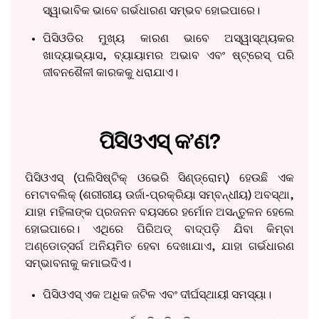
ସ୍ୱାଭାବିକ ଭାବେ ଗର୍ଭଧାରଣ ସମ୍ଭବ ହୋଇପାରେ।
ପିସିଓଡିର ମୁଖ୍ୟ କାରଣ ଭାବେ ଅସ୍ୱାସ୍ଥ୍ୟକର
ଖାଦ୍ୟାଭ୍ୟାସ, ବ୍ୟାୟାମର ଅଭାବ ଏବଂ ଷ୍ଟ୍ରେସ୍ ପରି
ଜୀବନଶୈଳୀ କାରକକୁ ଧରାଯାଏ।
ପିସିଓଏସ୍ କ’ଣ?
ପିସିଓଏସ୍ (ପଲିସିଷ୍ଟିକ୍ ଓଭେରି ସିଣ୍ଡ୍ରୋମ୍) ହେଉଛି ଏକ
ମେଟାବଲିକ୍ (ଶରୀରୀୟ ଉର୍ଜା-ପ୍ରକ୍ରିୟା ସମ୍ବନ୍ଧୀୟ) ଅବସ୍ଥା,
ଯାହା ମହିଳାଙ୍କ ପ୍ରଜନନ ବୟସରେ ହର୍ମୋନ ଅସନ୍ତୁଳନ ହେଲେ
ହୋଇପାରେ। ଏଥିରେ ପିରିଅଡ୍ ବାଦ୍‌ପଡ଼ି ଯିବା କିମ୍ବା
ଅଣ୍ଡୋତ୍ସର୍ଗ ଅନିୟମିତ ହେବା ଦେଖାଯାଏ, ଯାହା ଗର୍ଭଧାରଣ
ସମ୍ଭାବନାକୁ କମାଇଦିଏ।
ପିସିଓଏସ୍ ଏକ ଅଧିକ ଜଟିଳ ଏବଂ ଦୀର୍ଘସ୍ଥାୟୀ ସମସ୍ୟା।