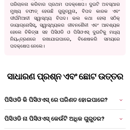
ପରିଚାଳନା କରିବାର ପ୍ରଥମ ପଦକ୍ଷେପ। ଦୁଇଟି ଅବସ୍ଥାର
ମୁଖ୍ୟ ତଫାତ୍ ହେଉଛି ଗୁରୁତ୍ୱତା, ବିପଦ କାରକ ଏବଂ
ଦୀର୍ଘମିଆଦୀ ସ୍ୱାସ୍ଥ୍ୟ ବିପଦ। ଭଲ କଥା ହେଲା ସଠିକ୍
ଡାୟାଗ୍ନୋସିସ୍, ସ୍ୱାସ୍ଥ୍ୟକର ଜୀବନଶୈଳୀ ଏବଂ ଆବଶ୍ୟକ
ହେଲେ ଚିକିତ୍ସା ସହ ପିସିଓଡି ଓ ପିସିଓଏସ୍ ଦୁଇଟିକୁ ମଧ୍ୟ
ନିୟନ୍ତ୍ରଣରେ ରଖାଯାଇପାରେ, ବିଶେଷକରି ସମୟରେ
ପଦକ୍ଷେପ ନେଲେ।
ସାଧାରଣ ପ୍ରଶ୍ନ ଏବଂ ଛୋଟ ଉତ୍ତର
ପିସିଓଡି କି ପିସିଓଏସ୍ ରେ ପରିଣତ ହୋଇପାରେ?
ପିସିଓଡି ନା ପିସିଓଏସ୍ କେଉଁଟି ଅଧିକ ଗୁରୁତର?