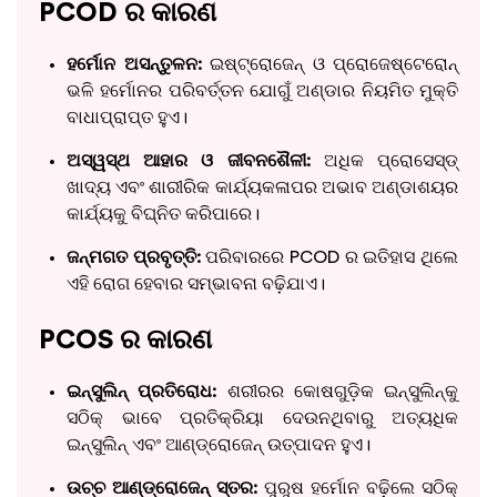
PCOD ର କାରଣ
ହର୍ମୋନ ଅସନ୍ତୁଳନ:
ଇଷ୍ଟ୍ରୋଜେନ୍‌ ଓ ପ୍ରୋଜେଷ୍ଟେରୋନ୍‌
ଭଳି ହର୍ମୋନର ପରିବର୍ତ୍ତନ ଯୋଗୁଁ ଅଣ୍ଡାର ନିୟମିତ ମୁକ୍ତି
ବାଧାପ୍ରାପ୍ତ ହୁଏ।
ଅସ୍ୱସ୍ଥ ଆହାର ଓ ଜୀବନଶୈଳୀ:
ଅଧିକ ପ୍ରୋସେସ୍‌ଡ୍‌
ଖାଦ୍ୟ ଏବଂ ଶାରୀରିକ କାର୍ଯ୍ୟକଳାପର ଅଭାବ ଅଣ୍ଡାଶୟର
କାର୍ଯ୍ୟକୁ ବିଘ୍ନିତ କରିପାରେ।
ଜନ୍ମଗତ ପ୍ରବୃତ୍ତି:
ପରିବାରରେ PCOD ର ଇତିହାସ ଥିଲେ
ଏହି ରୋଗ ହେବାର ସମ୍ଭାବନା ବଢ଼ିଯାଏ।
PCOS ର କାରଣ
ଇନ୍ସୁଲିନ୍‌ ପ୍ରତିରୋଧ:
ଶରୀରର କୋଷଗୁଡ଼ିକ ଇନ୍ସୁଲିନ୍‌କୁ
ସଠିକ୍‌ ଭାବେ ପ୍ରତିକ୍ରିୟା ଦେଉନଥିବାରୁ ଅତ୍ୟଧିକ
ଇନ୍ସୁଲିନ୍‌ ଏବଂ ଆଣ୍ଡ୍ରୋଜେନ୍‌ ଉତ୍ପାଦନ ହୁଏ।
ଉଚ୍ଚ ଆଣ୍ଡ୍ରୋଜେନ୍‌ ସ୍ତର:
ପୁରୁଷ ହର୍ମୋନ ବଢ଼ିଲେ ସଠିକ୍‌