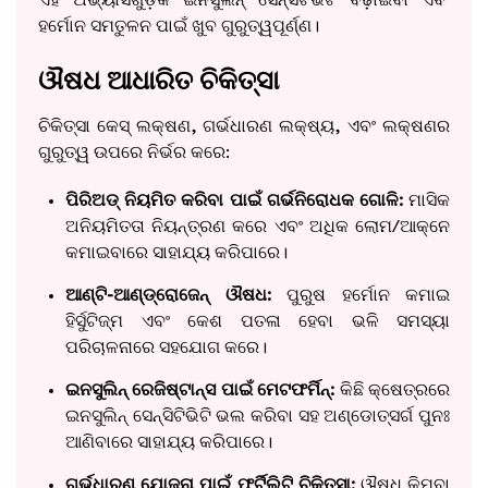
ହର୍ମୋନ ସମତୁଳନ ପାଇଁ ଖୁବ ଗୁରୁତ୍ୱପୂର୍ଣ୍ଣ।
ଔଷଧ ଆଧାରିତ ଚିକିତ୍ସା
ଚିକିତ୍ସା କେସ୍‌ ଲକ୍ଷଣ, ଗର୍ଭଧାରଣ ଲକ୍ଷ୍ୟ, ଏବଂ ଲକ୍ଷଣର
ଗୁରୁତ୍ୱ ଉପରେ ନିର୍ଭର କରେ:
ପିରିଅଡ୍ ନିୟମିତ କରିବା ପାଇଁ ଗର୍ଭନିରୋଧକ ଗୋଳି:
ମାସିକ
ଅନିୟମିତତା ନିୟନ୍ତ୍ରଣ କରେ ଏବଂ ଅଧିକ ଲୋମ/ଆକ୍ନେ
କମାଇବାରେ ସାହାଯ୍ୟ କରିପାରେ।
ଆଣ୍ଟି-ଆଣ୍ଡ୍ରୋଜେନ୍ ଔଷଧ:
ପୁରୁଷ ହର୍ମୋନ କମାଇ
ହିର୍ସୁଟିଜ୍ମ ଏବଂ କେଶ ପତଳା ହେବା ଭଳି ସମସ୍ୟା
ପରିଚାଳନାରେ ସହଯୋଗ କରେ।
ଇନସୁଲିନ୍ ରେଜିଷ୍ଟାନ୍ସ ପାଇଁ ମେଟଫର୍ମିନ୍:
କିଛି କ୍ଷେତ୍ରରେ
ଇନସୁଲିନ୍ ସେନ୍ସିଟିଭିଟି ଭଲ କରିବା ସହ ଅଣ୍ଡୋତ୍ସର୍ଗ ପୁନଃ
ଆଣିବାରେ ସାହାଯ୍ୟ କରିପାରେ।
ଗର୍ଭଧାରଣ ଯୋଜନା ପାଇଁ ଫର୍ଟିଲିଟି ଚିକିତ୍ସା:
ଔଷଧ କିମ୍ବା