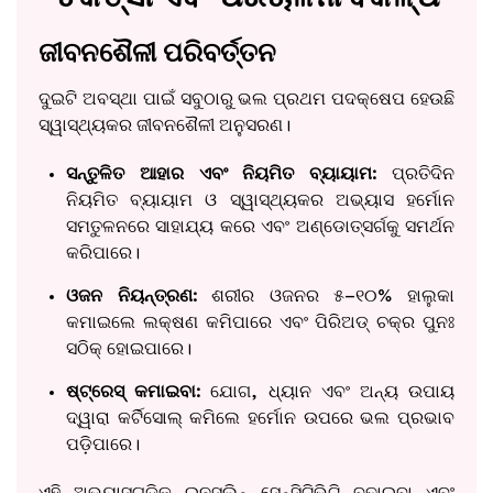
ଜୀବନଶୈଳୀ ପରିବର୍ତ୍ତନ
ଦୁଇଟି ଅବସ୍ଥା ପାଇଁ ସବୁଠାରୁ ଭଲ ପ୍ରଥମ ପଦକ୍ଷେପ ହେଉଛି
ସ୍ୱାସ୍ଥ୍ୟକର ଜୀବନଶୈଳୀ ଅନୁସରଣ।
ସନ୍ତୁଳିତ ଆହାର ଏବଂ ନିୟମିତ ବ୍ୟାୟାମ:
ପ୍ରତିଦିନ
ନିୟମିତ ବ୍ୟାୟାମ ଓ ସ୍ୱାସ୍ଥ୍ୟକର ଅଭ୍ୟାସ ହର୍ମୋନ
ସମତୁଳନରେ ସାହାଯ୍ୟ କରେ ଏବଂ ଅଣ୍ଡୋତ୍ସର୍ଗକୁ ସମର୍ଥନ
କରିପାରେ।
ଓଜନ ନିୟନ୍ତ୍ରଣ:
ଶରୀର ଓଜନର ୫–୧୦% ହାଲୁକା
କମାଇଲେ ଲକ୍ଷଣ କମିପାରେ ଏବଂ ପିରିଅଡ୍ ଚକ୍ର ପୁନଃ
ସଠିକ୍ ହୋଇପାରେ।
ଷ୍ଟ୍ରେସ୍ କମାଇବା:
ଯୋଗ, ଧ୍ୟାନ ଏବଂ ଅନ୍ୟ ଉପାୟ
ଦ୍ୱାରା କର୍ଟିସୋଲ୍ କମିଲେ ହର୍ମୋନ ଉପରେ ଭଲ ପ୍ରଭାବ
ପଡ଼ିପାରେ।
ଏହି ଅଭ୍ୟାସଗୁଡ଼ିକ ଇନସୁଲିନ୍ ସେନ୍ସିଟିଭିଟି ବଢ଼ାଇବା ଏବଂ