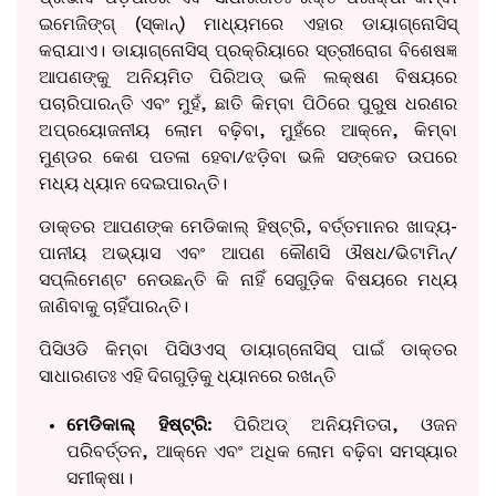
ଇମେଜିଙ୍ଗ୍ (ସ୍କାନ୍) ମାଧ୍ୟମରେ ଏହାର ଡାୟାଗ୍ନୋସିସ୍
କରାଯାଏ। ଡାୟାଗ୍ନୋସିସ୍ ପ୍ରକ୍ରିୟାରେ ସ୍ତ୍ରୀରୋଗ ବିଶେଷଜ୍ଞ
ଆପଣଙ୍କୁ ଅନିୟମିତ ପିରିଅଡ୍ ଭଳି ଲକ୍ଷଣ ବିଷୟରେ
ପଚାରିପାରନ୍ତି ଏବଂ ମୁହଁ, ଛାତି କିମ୍ବା ପିଠିରେ ପୁରୁଷ ଧରଣର
ଅପ୍ରୟୋଜନୀୟ ଲୋମ ବଢ଼ିବା, ମୁହଁରେ ଆକ୍ନେ, କିମ୍ବା
ମୁଣ୍ଡର କେଶ ପତଳା ହେବା/ଝଡ଼ିବା ଭଳି ସଙ୍କେତ ଉପରେ
ମଧ୍ୟ ଧ୍ୟାନ ଦେଇପାରନ୍ତି।
ଡାକ୍ତର ଆପଣଙ୍କ ମେଡିକାଲ୍ ହିଷ୍ଟ୍ରି, ବର୍ତ୍ତମାନର ଖାଦ୍ୟ-
ପାନୀୟ ଅଭ୍ୟାସ ଏବଂ ଆପଣ କୌଣସି ଔଷଧ/ଭିଟାମିନ୍/
ସପ୍ଲିମେଣ୍ଟ ନେଉଛନ୍ତି କି ନାହିଁ ସେଗୁଡ଼ିକ ବିଷୟରେ ମଧ୍ୟ
ଜାଣିବାକୁ ଚାହିଁପାରନ୍ତି।
ପିସିଓଡି କିମ୍ବା ପିସିଓଏସ୍ ଡାୟାଗ୍ନୋସିସ୍ ପାଇଁ ଡାକ୍ତର
ସାଧାରଣତଃ ଏହି ଦିଗଗୁଡ଼ିକୁ ଧ୍ୟାନରେ ରଖନ୍ତି
ମେଡିକାଲ୍ ହିଷ୍ଟ୍ରି:
ପିରିଅଡ୍ ଅନିୟମିତତା, ଓଜନ
ପରିବର୍ତ୍ତନ, ଆକ୍ନେ ଏବଂ ଅଧିକ ଲୋମ ବଢ଼ିବା ସମସ୍ୟାର
ସମୀକ୍ଷା।