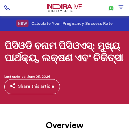
Calculate Your Pregnancy Success Rate
NEW
ପିସିଓଡି ବନାମ ପିସିଓଏସ୍: ମୁଖ୍ୟ
ପାର୍ଥକ୍ୟ, ଲକ୍ଷଣ ଏବଂ ଚିକିତ୍ସା
Last updated: June 05, 2026
Share this article
Overview