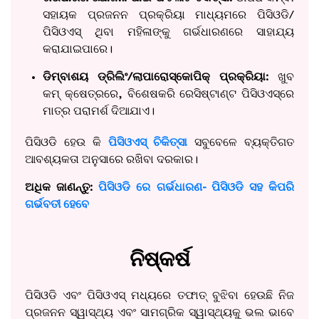
ସହାୟକ ପ୍ରଜନନ ପ୍ରକ୍ରିୟା ମାଧ୍ୟମରେ ପିସିଓଡି/
ପିସିଓଏସ୍ ଥିବା ମହିଳାଙ୍କୁ ଗର୍ଭଧାରଣରେ ସାହାଯ୍ୟ
କରାଯାଇପାରେ।
ଡିମ୍ବାଶୟ ଡ୍ରିଲିଂ/ଲାପାରୋସ୍କୋପିକ୍ ପ୍ରକ୍ରିୟା:
ଖୁବ
କମ୍ କ୍ଷେତ୍ରରେ, ବିଶେଷକରି ରେସିଷ୍ଟାଣ୍ଟ ପିସିଓଏସ୍‌ରେ
ମାତ୍ର ପରାମର୍ଶ ଦିଆଯାଏ।
ପିସିଓଡି ହେଉ କି
ପିସିଓଏସ୍ ଚିକିତ୍ସା
ସବୁବେଳେ ବ୍ୟକ୍ତିଗତ
ଆବଶ୍ୟକତା ଅନୁସାରେ ରଖିବା ଦରକାର।
ଅଧିକ ଜାଣନ୍ତୁ:
ପିସିଓଡି ରେ ଗର୍ଭଧାରଣ- ପିସିଓଡି ସହ କିପରି
ଗର୍ଭବତୀ ହେବେ
ନିଷ୍କର୍ଷ
ପିସିଓଡି ଏବଂ ପିସିଓଏସ୍ ମଧ୍ୟରେ ତଫାତ୍ ବୁଝିବା ହେଉଛି ନିଜ
ପ୍ରଜନନ ସ୍ୱାସ୍ଥ୍ୟ ଏବଂ ସାମଗ୍ରିକ ସ୍ୱାସ୍ଥ୍ୟକୁ ଭଲ ଭାବେ