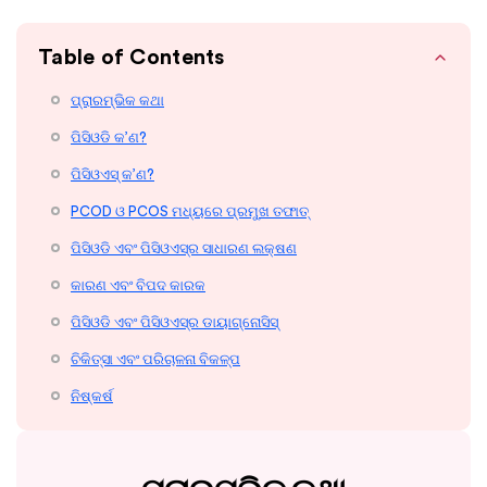
Table of Contents
ପ୍ରାରମ୍ଭିକ କଥା
ପିସିଓଡି କ’ଣ?
ପିସିଓଏସ୍ କ’ଣ?
PCOD ଓ PCOS ମଧ୍ୟରେ ପ୍ରମୁଖ ତଫାତ୍
ପିସିଓଡି ଏବଂ ପିସିଓଏସ୍‌ର ସାଧାରଣ ଲକ୍ଷଣ
କାରଣ ଏବଂ ବିପଦ କାରକ
ପିସିଓଡି ଏବଂ ପିସିଓଏସ୍‌ର ଡାୟାଗ୍ନୋସିସ୍
ଚିକିତ୍ସା ଏବଂ ପରିଚାଳନା ବିକଳ୍ପ
ନିଷ୍କର୍ଷ