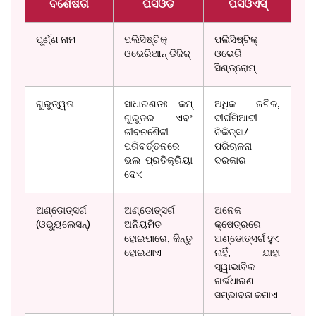
ବିଶେଷତା
ପିସିଓଡି
ପିସିଓଏସ୍
ପୂର୍ଣ୍ଣ ନାମ
ପଲିସିଷ୍ଟିକ୍
ପଲିସିଷ୍ଟିକ୍
ଓଭେରିଆନ୍ ଡିଜିଜ୍
ଓଭେରି
ସିଣ୍ଡ୍ରୋମ୍
ଗୁରୁତ୍ୱତା
ସାଧାରଣତଃ କମ୍
ଅଧିକ ଜଟିଳ,
ଗୁରୁତର ଏବଂ
ଦୀର୍ଘମିଆଦୀ
ଜୀବନଶୈଳୀ
ଚିକିତ୍ସା/
ପରିବର୍ତ୍ତନରେ
ପରିଚାଳନା
ଭଲ ପ୍ରତିକ୍ରିୟା
ଦରକାର
ଦେଏ
ଅଣ୍ଡୋତ୍ସର୍ଗ
ଅଣ୍ଡୋତ୍ସର୍ଗ
ଅନେକ
(ଓଭ୍ୟୁଲେସନ୍)
ଅନିୟମିତ
କ୍ଷେତ୍ରରେ
ହୋଇପାରେ, କିନ୍ତୁ
ଅଣ୍ଡୋତ୍ସର୍ଗ ହୁଏ
ହୋଇଥାଏ
ନାହିଁ, ଯାହା
ସ୍ୱାଭାବିକ
ଗର୍ଭଧାରଣ
ସମ୍ଭାବନା କମାଏ