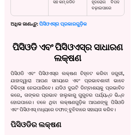
ସହ କମ୍ ଜଡିତ
ହୃଦରୋଗ ବିପଦ
ବଢ଼ାଇପାରେ
ଅଧିକ ଜାଣନ୍ତୁ:
ପିସିଓଏସ୍‌ର ପ୍ରକାରଗୁଡ଼ିକ
ପିସିଓଡି ଏବଂ ପିସିଓଏସ୍‌ର ସାଧାରଣ
ଲକ୍ଷଣ
ପିସିଓଡି ଏବଂ ପିସିଓଏସ୍‌ର ଲକ୍ଷଣ ଚିହ୍ନଟ କରିବା ଜରୁରୀ,
ଯାହାଦ୍ୱାରା ଆପଣ ସମୟରେ ଏବଂ ପ୍ରଭାବଶାଳୀ ଭାବେ
ଚିକିତ୍ସା ନେଇପାରିବେ। ଯଦିଓ ଦୁଇଟି ଡିମ୍ବାଶୟକୁ ପ୍ରଭାବିତ
କରେ, ତାଙ୍କର ପ୍ରଭାବ ହାଲୁକାରୁ ଗୁରୁତର ପର୍ଯ୍ୟନ୍ତ ଭିନ୍ନ
ହୋଇପାରେ। ତଳେ ଥିବା ଲକ୍ଷଣଗୁଡ଼ିକ ଆପଣଙ୍କୁ ପିସିଓଡି
ଏବଂ ପିସିଓଏସ୍ ମଧ୍ୟରେ ତଫାତ୍ ବୁଝିବାରେ ସହାୟତା କରିବ।
ପିସିଓଡିର ଲକ୍ଷଣ