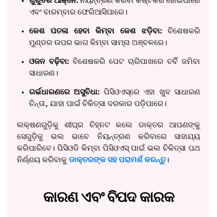
ଗୁରୁତର ଆକ୍ନେ:
ନିୟନ୍ତ୍ରଣ କରିବା କଷ୍ଟକର ହୋଇପାରେ
ଏବଂ ବାରମ୍ବାର ଫେରିଆସିପାରେ।
କେଶ ପତଳା ହେବା କିମ୍ବା କେଶ ଝଡ଼ିବା:
ବିଶେଷକରି
ମୁଣ୍ଡର ଉପର ଭାଗ କିମ୍ବା ସାମ୍ନା ଅଞ୍ଚଳରେ।
ଓଜନ ବଢ଼ିବା:
ବିଶେଷକରି ପେଟ ଚାରିପାଖରେ ଚର୍ବି ଜମିବା
ସାଧାରଣ।
ଗର୍ଭଧାରଣରେ ଅସୁବିଧା:
ପିସିଓଏସ୍‌ରେ ଏହା ଖୁବ ସାଧାରଣ
ଚିନ୍ତା, ଯାହା ପାଇଁ ଚିକିତ୍ସା ଦରକାର ପଡ଼ିପାରେ।
ଲକ୍ଷଣଗୁଡ଼ିକୁ ଶୀଘ୍ର ଚିହ୍ନଟ କଲେ ଡାକ୍ତର ଆପଣଙ୍କୁ
ସେଗୁଡ଼ିକୁ ଭଲ ଭାବେ ନିୟନ୍ତ୍ରଣ କରିବାରେ ସାହାଯ୍ୟ
କରିପାରିବେ। ପିସିଓଡି କିମ୍ବା ପିସିଓଏସ୍ ପାଇଁ ଭଲ ଚିକିତ୍ସା ପଥ
ନିର୍ଣ୍ଣୟ କରିବାକୁ
ଡାକ୍ତରଙ୍କ ସହ ପରାମର୍ଶ କରନ୍ତୁ
।
କାରଣ ଏବଂ ବିପଦ କାରକ