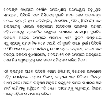
ମହିଳାଙ୍କ ମଧ୍ୟରେ ହର୍ମୋନ ସମ୍ବନ୍ଧୀୟ ଅସମନ୍ୱୟ ବଢ଼ୁଥିବା
ସମୟରେ, ପିସିଓଡି ଏବଂ ପିସିଓଏସ୍ ଦୁଇଟି ଶବ୍ଦ ନେଇ ଅନେକଙ୍କ
ମନରେ ଭ୍ରାନ୍ତି ହୁଏ। ପଲିସିଷ୍ଟିକ୍ ଓଭେରିଆନ୍ ଡିଜିଜ୍ (ପିସିଓଡି) ଏବଂ
ପଲିସିଷ୍ଟିକ୍ ଓଭେରି ସିଣ୍ଡ୍ରୋମ୍ (ପିସିଓଏସ୍) ପ୍ରଜନନ ବୟସର
ମହିଳାମାନଙ୍କୁ ପ୍ରଭାବିତ କରୁଥିବା ସାଧାରଣ ସମସ୍ୟା। ଦୁଇଟିର
ଲକ୍ଷଣ ଅନେକ ସମୟରେ ମିଶିଯାଏ ଏବଂ ଦୁଇଟି ଡିମ୍ବାଶୟ
ସ୍ୱାସ୍ଥ୍ୟକୁ ପ୍ରଭାବିତ କରେ ତଥାପି ଏହି ଦୁଇଟି ସମାନ ନୁହେଁ। ପିସିଓଡି
ଓ ପିସିଓଏସ୍ ମଧ୍ୟରେ ପାର୍ଥକ୍ୟ, ସେମାନଙ୍କର ଲକ୍ଷଣ, କାରଣ ଏବଂ
ଚିକିତ୍ସା ବିକଳ୍ପ ବୁଝିପାରିଲେ, ମହିଳାମାନେ ଠିକ୍ ସମୟରେ ପଦକ୍ଷେପ
ନେଇ ନିଜ ସ୍ୱାସ୍ଥ୍ୟକୁ ଭଲ ଭାବେ ପରିଚାଳନା କରିପାରିବେ।
ଏହି ବ୍ଲଗ୍‌ରେ ଆମେ ପିସିଓଡି ବନାମ ପିସିଓଏସ୍ ବିଷୟରେ ଭଲଭାବେ
କହିବୁ ଯେଉଁଥିରେ ରୋଗର ନିଦାନ, ଲକ୍ଷଣ ଏବଂ ଚିକିତ୍ସା ବିକଳ୍ପ
ମଧ୍ୟ ରହିବ। ଆପଣ ଲକ୍ଷଣ ଅନୁଭବ କରୁଥିବେ କିମ୍ବା ସାଧାରଣ ଜ୍ଞାନ
ପାଇଁ ଜାଣିବାକୁ ଚାହୁଁଥିବେ ଏହି ଲେଖା ଆପଣଙ୍କୁ ସ୍ୱାସ୍ଥ୍ୟ ଦିଗରେ
ଆଗକୁ ବଢ଼ିବାରେ ସାହାଯ୍ୟ କରିବ।