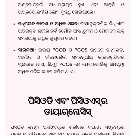
ଅଣ୍ଡୋତ୍ସର୍ଗ ବାଧାପ୍ରାପ୍ତ ହୁଏ ଏବଂ ଆକ୍ନି ଓ
ଅପ୍ରୟୋଜନୀୟ ଲୋମ ବୃଦ୍ଧି ହୋଇପାରେ।
ଜନ୍ମଗତ କାରଣ ଓ ଅଧିକ ଓଜନ:
ବଂଶାନୁକ୍ରମିକ ଜିନ୍‌ ଏବଂ
ଅତିରିକ୍ତ ଶରୀର ଚର୍ବି ହର୍ମୋନ ଅସନ୍ତୁଳନ ଓ ମେଟାବୋଲିକ୍‌
ସମସ୍ୟାକୁ ଅଧିକ ଗୁରୁତର କରେ।
ସାରକଥା:
ଉଭୟ PCOD ଓ PCOS ଉପରେ ଜନ୍ମଗତ,
ହର୍ମୋନ ଓ ଜୀବନଶୈଳୀ ସମ୍ବନ୍ଧୀୟ କାରକଗୁଡିକର
ପ୍ରଭାବ ଥାଏ, କିନ୍ତୁ PCOS ରେ ମେଟାବୋଲିକ୍‌ ସମସ୍ୟା
ଅଧିକ ଜଟିଳ ଭାବେ ଜଡିତ ଥାଏ।
ପିସିଓଡି ଏବଂ ପିସିଓଏସ୍‌ର
ଡାୟାଗ୍ନୋସିସ୍
ପିସିଓଡି କିମ୍ବା ପିସିଓଏସ୍‌ରେ ଶରୀରର ବିଭିନ୍ନ ସିଷ୍ଟମ୍‌ରେ
ପ୍ରଭାବ ପଡ଼ିପାରେ ଏବଂ ସାଧାରଣତଃ ରକ୍ତ ପରୀକ୍ଷା କିମ୍ବା