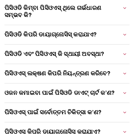
ପିସିଓଡି କିମ୍ବା ପିସିଓଏସ୍ ଥିଲେ ଗର୍ଭଧାରଣ
ସମ୍ଭବ କି?
ପିସିଓଡି କିପରି ଡାୟାଗ୍ନୋସିସ୍ କରାଯାଏ?
ପିସିଓଡି ଏବଂ ପିସିଓଏସ୍ କି ସ୍ଥାୟୀ ଅବସ୍ଥା?
ପିସିଓଏସ୍ ଲକ୍ଷଣ କିପରି ନିୟନ୍ତ୍ରଣ କରିବେ?
ଓଜନ କମାଇବା ପାଇଁ ପିସିଓଡି ଡାଏଟ୍ ଚାର୍ଟ କ’ଣ?
ପିସିଓଏସ୍ ପାଇଁ ସର୍ବୋତ୍ତମ ଚିକିତ୍ସା କ’ଣ?
ପିସିଓଏସ୍ କିପରି ଡାୟାଗ୍ନୋସିସ୍ କରାଯାଏ?