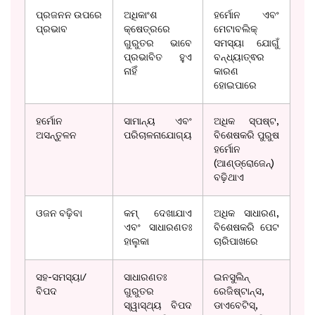
ପ୍ରଜନନ ଉପରେ
ଅଧିକାଂଶ
ହର୍ମୋନ ଏବଂ
ପ୍ରଭାବ
କ୍ଷେତ୍ରରେ
ମେଟାବଲିକ୍
ଗୁରୁତର ଭାବେ
ସମସ୍ୟା ଯୋଗୁଁ
ପ୍ରଭାବିତ ହୁଏ
ବନ୍ଧ୍ୟାତ୍ଵର
ନାହିଁ
କାରଣ
ହୋଇପାରେ
ହର୍ମୋନ
ସାମାନ୍ୟ ଏବଂ
ଅଧିକ ସ୍ପଷ୍ଟ,
ଅସନ୍ତୁଳନ
ପରିଚାଳନାଯୋଗ୍ୟ
ବିଶେଷକରି ପୁରୁଷ
ହର୍ମୋନ
(ଆଣ୍ଡ୍ରୋଜେନ୍)
ବଢ଼ିଥାଏ
ଓଜନ ବଢ଼ିବା
କମ୍ ଦେଖାଯାଏ
ଅଧିକ ସାଧାରଣ,
ଏବଂ ସାଧାରଣତଃ
ବିଶେଷକରି ପେଟ
ହାଲୁକା
ଚାରିପାଖରେ
ସହ-ସମସ୍ୟା/
ସାଧାରଣତଃ
ଇନସୁଲିନ୍
ବିପଦ
ଗୁରୁତର
ରେଜିଷ୍ଟାନ୍ସ,
ସ୍ୱାସ୍ଥ୍ୟ ବିପଦ
ଡାଏବେଟିସ୍,