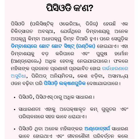
ପିସିଓଡି କ’ଣ?
ପିସିଓଡି (ପଲିସିଷ୍ଟିକ୍ ଓଭେରିଆନ୍ ଡିଜିଜ୍) ହେଉଛି ଏକ
ଚିକିତ୍ସାଗତ ଅବସ୍ଥା, ଯେଉଁଥିରେ ଡିମ୍ବାଶୟରୁ ଅନେକ
ଅପକ୍ୱ କିମ୍ବା ଅଧାପକ୍ୱ ଡିମ୍ବ ତିଆରି ହୁଏ। ପରେ ସେଗୁଡ଼ିକ
ଡିମ୍ବାଶୟରେ ଛୋଟ ଛୋଟ ସିଷ୍ଟ୍‌ (ଗଣ୍ଠିକା)
ହୋଇଯାଏ। ଏହା
ଡିମ୍ବାଶୟକୁ ବଡ଼ କରିପାରେ ଏବଂ ପୁରୁଷ ହର୍ମୋନ
(ଆଣ୍ଡ୍ରୋଜେନ୍) ଅଧିକ ହେବାକୁ ନେଇଯାଇପାରେ। ଫଳରେ
ମହିଳାଙ୍କ ପ୍ରଜନନ ପ୍ରଣାଳୀ ପ୍ରଭାବିତ ହୋଇ
ଗର୍ଭଧାରଣରେ
ଅସୁବିଧା
, ପିରିଅଡ୍ ଅନିୟମିତତା, କେଶ ଝଡ଼ିବା, ଅସାମାନ୍ୟ
ଓଜନ ବଢ଼ିବା ପରି
ପିସିଓଡ଼ି ଲକ୍ଷଣଗୁଡିକ
ଦେଖାଯାଇପାରେ।
ପିସିଓଡି, ପିସିଓଏସ୍ ଠାରୁ ଅଧିକ ସାଧାରଣ।
ସାଧାରଣତଃ ଏହାକୁ ଅପେକ୍ଷାକୃତ କମ୍ ଗୁରୁତର ଏବଂ
ପରିଚାଳନାରେ ସହଜ ଭାବେ ଧରାଯାଏ।
ପିସିଓଡି ଥିବା ଅନେକ ମହିଳାଙ୍କର
ଅଣ୍ଡୋତ୍ସର୍ଗ
ସାଧାରଣ
ଭାବେ ହୋଇଥାଏ ଏବଂ ଜୀବନଶୈଳୀ ପରିବର୍ତ୍ତନ କଲେ