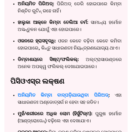
ଅନିୟମିତ ପିରିଅଡ୍:
ପିରିଅଡ୍ ଡେରି ହୋଇପାରେ କିମ୍ବା
ନିଶ୍ଚିତ ରୁଟିନ୍ ରହେ ନାହିଁ।
ହାଲୁକା ଆକ୍ନେ କିମ୍ବା ତେଲିଆ ଚର୍ମ:
ସାମାନ୍ୟ ହର୍ମୋନ
ଅସନ୍ତୁଳନ ଯୋଗୁଁ ଏହା ହୋଇପାରେ।
ଓଜନରେ ହ୍ରାସବୃଦ୍ଧି:
ଓଜନ କେବେ ବଢ଼ିବା କେବେ କମିବା
ହୋଇପାରେ, କିନ୍ତୁ ସାଧାରଣତଃ ନିୟନ୍ତ୍ରଣଯୋଗ୍ୟ ଥାଏ।
ଡିମ୍ବାଶୟରେ ସିଷ୍ଟ୍‌/ଫଲିକଲ୍:
ଅଲ୍ଟ୍ରାସାଉଣ୍ଡରେ
ଅନେକ ଅପକ୍ୱ ଫଲିକଲ୍ ଦେଖାଯାଇପାରେ।
ପିସିଓଏସ୍‌ର ଲକ୍ଷଣ
ଅନିୟମିତ କିମ୍ବା ବାଦ୍‌ପଡ଼ିଯାଉଥିବା ପିରିଅଡ୍
:
ଏହା
ସାଧାରଣତଃ ଅଣ୍ଡୋତ୍ସର୍ଗ ନ ହେବା ସହ ଜଡିତ।
ମୁହଁ/ଶରୀରରେ ଅଧିକ ଲୋମ (ହିର୍ସୁଟିଜ୍ମ):
ପୁରୁଷ ହର୍ମୋନ
(ଆଣ୍ଡ୍ରୋଜେନ୍) ବଢ଼ିଲେ ଏହା ଦେଖାଯାଏ।