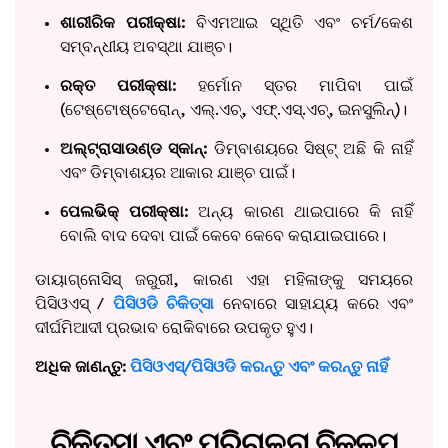
ଶାରୀରିକ ପରୀକ୍ଷା:
ବିଏମଆଇ ସ୍ଥିତି ଏବଂ ଚର୍ମ/କେଶ
ସମ୍ବନ୍ଧୀୟ ଅବସ୍ଥା ଯାଞ୍ଚ।
ରକ୍ତ ପରୀକ୍ଷା:
ହର୍ମୋନ ସ୍ତର ମାପିବା ପାଇଁ
(ଟେଷ୍ଟୋଷ୍ଟେରୋନ୍, ଏଲ୍.ଏଚ୍, ଏଫ୍.ଏସ୍.ଏଚ୍, ଇନସୁଲିନ୍)।
ଅଲ୍ଟ୍ରାସାଉଣ୍ଡ ସ୍କାନ୍:
ଡିମ୍ବାଶୟରେ ସିଷ୍ଟ୍‌ ଅଛି କି ନାହିଁ
ଏବଂ ଡିମ୍ବାଶୟର ଆକାର ଯାଞ୍ଚ ପାଇଁ।
ପେଲଭିକ୍ ପରୀକ୍ଷା:
ଅନ୍ୟ କାରଣ ଥାଇପାରେ କି ନାହିଁ
ବୋଲି ବାଦ ଦେବା ପାଇଁ କେବେ କେବେ କରାଯାଇପାରେ।
ଡାୟାଗ୍ନୋସିସ୍ ଜରୁରୀ, କାରଣ ଏହା ମହିଳାଙ୍କୁ ସମୟରେ
ପିସିଓଏସ୍ /
ପିସିଓଡି ଚିକିତ୍ସା
ନେବାରେ ସାହାଯ୍ୟ କରେ ଏବଂ
ଦୀର୍ଘମିଆଦୀ ପ୍ରଭାବ ରୋକିବାରେ ଉପକୃତ ହୁଏ।
ଅଧିକ ଜାଣନ୍ତୁ:
ପିସିଓଏସ୍/ପିସିଓଡି କରନ୍ତୁ ଏବଂ କରନ୍ତୁ ନାହିଁ
ଚିକିତ୍ସା ଏବଂ ପରିଚାଳନା ବିକଳ୍ପ