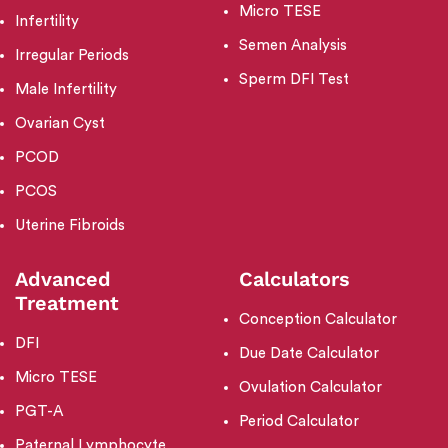
Micro TESE
Infertility
Semen Analysis
Irregular Periods
Sperm DFI Test
Male Infertility
Ovarian Cyst
PCOD
PCOS
Uterine Fibroids
Advanced
Calculators
Treatment
Conception Calculator
DFI
Due Date Calculator
Micro TESE
Ovulation Calculator
PGT-A
Period Calculator
Paternal Lymphocyte