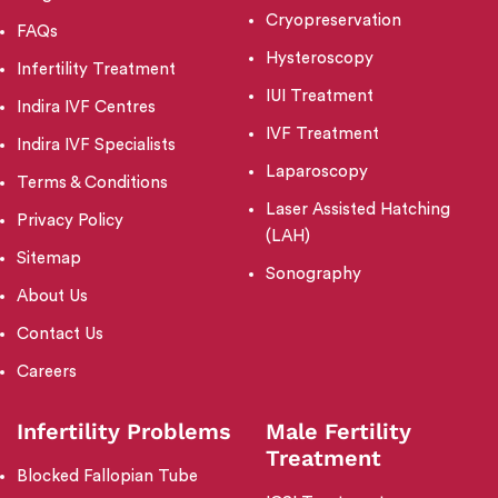
Cryopreservation
FAQs
Hysteroscopy
Infertility Treatment
IUI Treatment
Indira IVF Centres
IVF Treatment
Indira IVF Specialists
Laparoscopy
Terms & Conditions
Laser Assisted Hatching
Privacy Policy
(LAH)
Sitemap
Sonography
About Us
Contact Us
Careers
Infertility Problems
Male Fertility
Treatment
Blocked Fallopian Tube